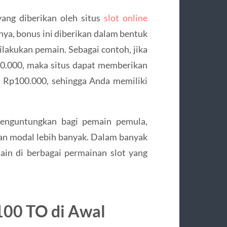
ang diberikan oleh situs
slot online
nya, bonus ini diberikan dalam bentuk
ilakukan pemain. Sebagai contoh, jika
0.000, maka situs dapat memberikan
 Rp100.000, sehingga Anda memiliki
enguntungkan bagi pemain pemula,
n modal lebih banyak. Dalam banyak
main di berbagai permainan slot yang
00 TO di Awal