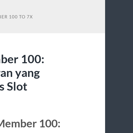
ER 100 TO 7X
ber 100:
an yang
s Slot
Member 100: