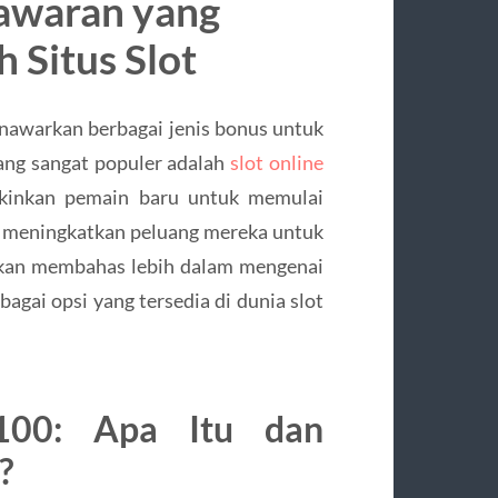
awaran yang
 Situs Slot
enawarkan berbagai jenis bonus untuk
ang sangat populer adalah
slot online
inkan pemain baru untuk memulai
, meningkatkan peluang mereka untuk
 akan membahas lebih dalam mengenai
gai opsi yang tersedia di dunia slot
00: Apa Itu dan
?