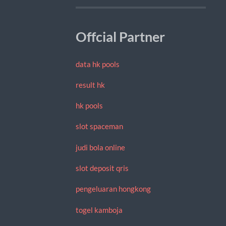
Offcial Partner
data hk pools
result hk
hk pools
slot spaceman
judi bola online
slot deposit qris
pengeluaran hongkong
togel kamboja