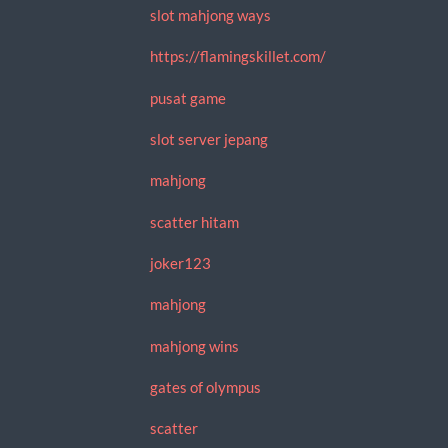
slot mahjong ways
https://flamingskillet.com/
pusat game
slot server jepang
mahjong
scatter hitam
joker123
mahjong
mahjong wins
gates of olympus
scatter