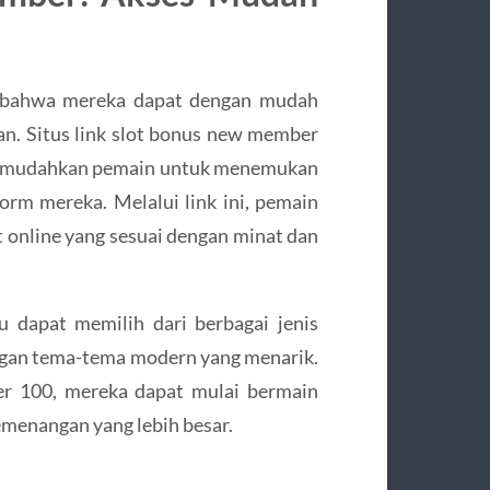
n bahwa mereka dapat dengan mudah
n. Situs link slot bonus new member
 memudahkan pemain untuk menemukan
form mereka. Melalui link ini, pemain
 online yang sesuai dengan minat dan
u dapat memilih dari berbagai jenis
 dengan tema-tema modern yang menarik.
 100, mereka dapat mulai bermain
emenangan yang lebih besar.