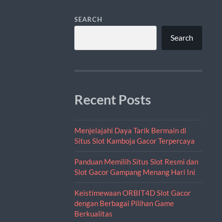
SEARCH
Search
Recent Posts
Menjelajahi Daya Tarik Bermain di
Situs Slot Kamboja Gacor Terpercaya
Panduan Memilih Situs Slot Resmi dan
Slot Gacor Gampang Menang Hari Ini
Keistimewaan ORBIT4D Slot Gacor
dengan Berbagai Pilihan Game
Berkualitas