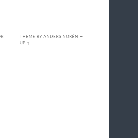
OR
THEME BY
ANDERS NORÉN
—
UP ↑