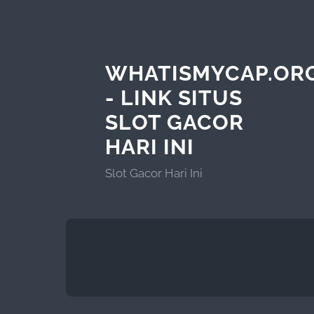
WHATISMYCAP.OR
- LINK SITUS
SLOT GACOR
HARI INI
Slot Gacor Hari Ini