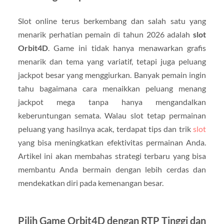
Slot online terus berkembang dan salah satu yang
menarik perhatian pemain di tahun 2026 adalah
slot
Orbit4D
. Game ini tidak hanya menawarkan grafis
menarik dan tema yang variatif, tetapi juga peluang
jackpot besar yang menggiurkan. Banyak pemain ingin
tahu bagaimana cara menaikkan peluang menang
jackpot mega tanpa hanya mengandalkan
keberuntungan semata. Walau slot tetap permainan
peluang yang hasilnya acak, terdapat tips dan trik
slot
yang bisa meningkatkan efektivitas permainan Anda.
Artikel ini akan membahas strategi terbaru yang bisa
membantu Anda bermain dengan lebih cerdas dan
mendekatkan diri pada kemenangan besar.
Pilih Game Orbit4D dengan RTP Tinggi dan