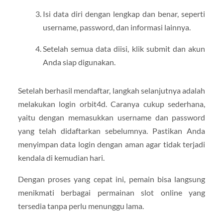
Isi data diri dengan lengkap dan benar, seperti
username, password, dan informasi lainnya.
Setelah semua data diisi, klik submit dan akun
Anda siap digunakan.
Setelah berhasil mendaftar, langkah selanjutnya adalah
melakukan login orbit4d. Caranya cukup sederhana,
yaitu dengan memasukkan username dan password
yang telah didaftarkan sebelumnya. Pastikan Anda
menyimpan data login dengan aman agar tidak terjadi
kendala di kemudian hari.
Dengan proses yang cepat ini, pemain bisa langsung
menikmati berbagai permainan slot online yang
tersedia tanpa perlu menunggu lama.