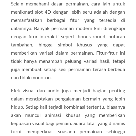
Selain memahami dasar permainan, cara lain untuk
menikmati slot 4D dengan lebih seru adalah dengan
memanfaatkan berbagai fitur yang tersedia di
dalamnya. Banyak permainan modern kini dilengkapi
dengan fitur interaktif seperti bonus round, putaran
tambahan, hingga simbol khusus yang dapat
memberikan variasi dalam permainan. Fitur-fitur ini
tidak hanya menambah peluang variasi hasil, tetapi
juga membuat setiap sesi permainan terasa berbeda
dan tidak monoton.
Efek visual dan audio juga menjadi bagian penting
dalam menciptakan pengalaman bermain yang lebih
hidup. Setiap kali terjadi kombinasi tertentu, biasanya
akan muncul animasi khusus yang memberikan
kepuasan visual bagi pemain. Suara latar yang dinamis
turut memperkuat suasana permainan sehingga