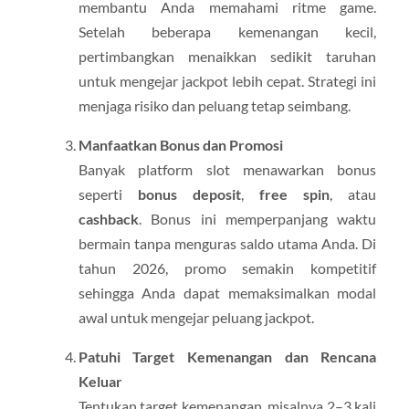
membantu Anda memahami ritme game.
Setelah beberapa kemenangan kecil,
pertimbangkan menaikkan sedikit taruhan
untuk mengejar jackpot lebih cepat. Strategi ini
menjaga risiko dan peluang tetap seimbang.
Manfaatkan Bonus dan Promosi
Banyak platform slot menawarkan bonus
seperti
bonus deposit
,
free spin
, atau
cashback
. Bonus ini memperpanjang waktu
bermain tanpa menguras saldo utama Anda. Di
tahun 2026, promo semakin kompetitif
sehingga Anda dapat memaksimalkan modal
awal untuk mengejar peluang jackpot.
Patuhi Target Kemenangan dan Rencana
Keluar
Tentukan target kemenangan, misalnya 2–3 kali