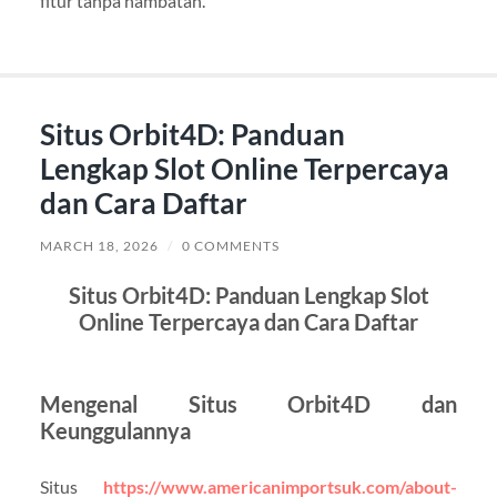
fitur tanpa hambatan.
Situs Orbit4D: Panduan
Lengkap Slot Online Terpercaya
dan Cara Daftar
MARCH 18, 2026
/
0 COMMENTS
Situs Orbit4D: Panduan Lengkap Slot
Online Terpercaya dan Cara Daftar
Mengenal Situs Orbit4D dan
Keunggulannya
Situs
https://www.americanimportsuk.com/about-