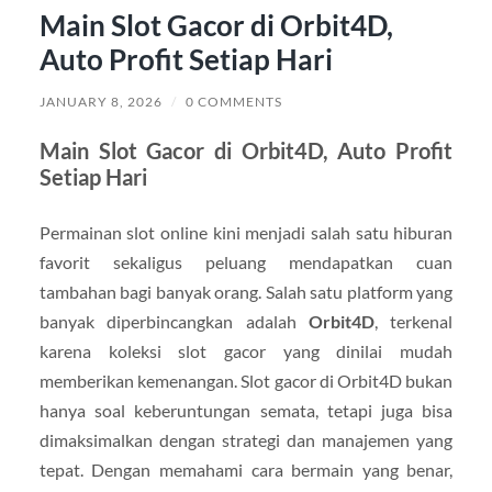
Main Slot Gacor di Orbit4D,
Auto Profit Setiap Hari
JANUARY 8, 2026
/
0 COMMENTS
Main Slot Gacor di Orbit4D, Auto Profit
Setiap Hari
Permainan slot online kini menjadi salah satu hiburan
favorit sekaligus peluang mendapatkan cuan
tambahan bagi banyak orang. Salah satu platform yang
banyak diperbincangkan adalah
Orbit4D
, terkenal
karena koleksi slot gacor yang dinilai mudah
memberikan kemenangan. Slot gacor di Orbit4D bukan
hanya soal keberuntungan semata, tetapi juga bisa
dimaksimalkan dengan strategi dan manajemen yang
tepat. Dengan memahami cara bermain yang benar,