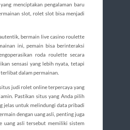
, yang menciptakan pengalaman baru
mainan slot, rolet slot bisa menjadi
tentik, bermain live casino roulette
ainan ini, pemain bisa berinteraksi
engoperasikan roda roulette secara
kan sensasi yang lebih nyata, tetapi
terlibat dalam permainan.
itus judi rolet online terpercaya yang
in. Pastikan situs yang Anda pilih
ng jelas untuk melindungi data pribadi
ermain dengan uang asli, penting juga
 uang asli tersebut memiliki sistem