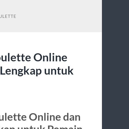
ULETTE
ulette Online
 Lengkap untuk
ulette Online dan
kap untuk Pemain