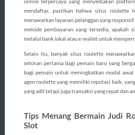
online terpercaya yang menyediakan platf
mendaftar, pastikan bahwa situs roulette t
menawarkan layanan pelanggan yang responsif.
metode pembayaran yang tersedia, apakah s
melalui bank lokal atau e-wallet untuk memper
Selain itu, banyak situs roulette menawark
setoran pertama bagi pemain baru yang berga
bagi pemain untuk meningkatkan modal awal 
agen roulette yang memiliki reputasi baik, y
yang adil tetapi juga transaksi yang cepat dan a
Tips Menang Bermain Judi Ro
Slot