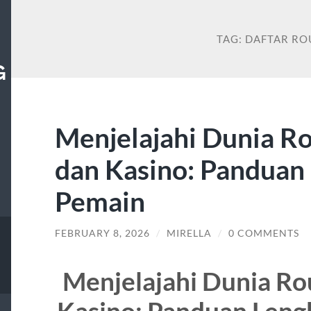
TAG:
DAFTAR RO
G
Menjelajahi Dunia Ro
dan Kasino: Panduan
Pemain
FEBRUARY 8, 2026
/
MIRELLA
/
0 COMMENTS
Menjelajahi Dunia Ro
Kasino: Panduan Leng