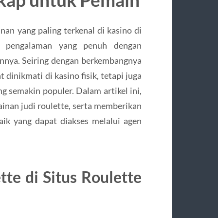
nan yang paling terkenal di kasino di
n pengalaman yang penuh dengan
innya. Seiring dengan berkembangnya
dinikmati di kasino fisik, tetapi juga
ng semakin populer. Dalam artikel ini,
inan judi roulette, serta memberikan
aik yang dapat diakses melalui agen
te di Situs Roulette