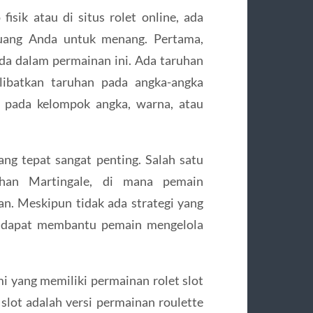
 fisik atau di situs rolet online, ada
luang Anda untuk menang. Pertama,
da dalam permainan ini. Ada taruhan
libatkan taruhan pada angka-angka
s pada kelompok angka, warna, atau
ang tepat sangat penting. Salah satu
uhan Martingale, di mana pemain
n. Meskipun tidak ada strategi yang
i dapat membantu pemain mengelola
i yang memiliki permainan rolet slot
slot adalah versi permainan roulette