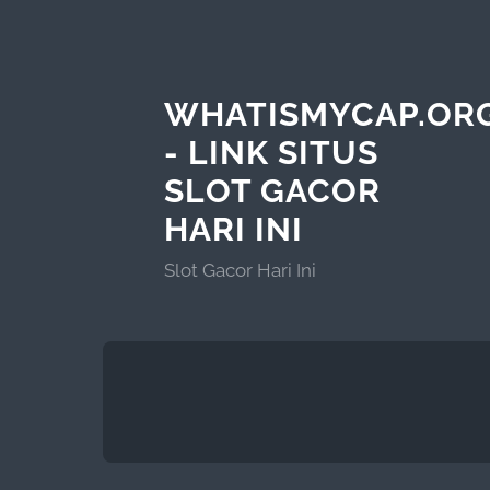
WHATISMYCAP.OR
- LINK SITUS
SLOT GACOR
HARI INI
Slot Gacor Hari Ini