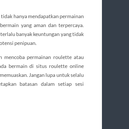
a tidak hanya mendapatkan permainan
 bermain yang aman dan terpercaya.
terlalu banyak keuntungan yang tidak
potensi penipuan.
n mencoba permainan roulette atau
a bermain di situs roulette online
memuaskan. Jangan lupa untuk selalu
apkan batasan dalam setiap sesi