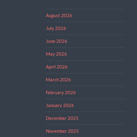
August 2026
July 2026
June 2026
May 2026
April 2026
March 2026
February 2026
January 2026
December 2025
November 2025