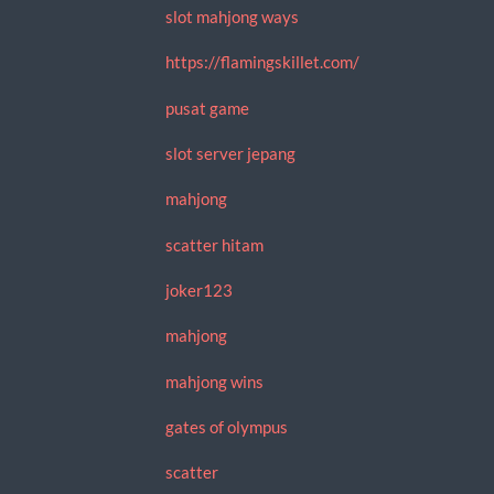
slot mahjong ways
https://flamingskillet.com/
pusat game
slot server jepang
mahjong
scatter hitam
joker123
mahjong
mahjong wins
gates of olympus
scatter