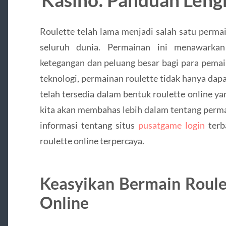
Roulette telah lama menjadi salah satu permai
seluruh dunia. Permainan ini menawarka
ketegangan dan peluang besar bagi para pema
teknologi, permainan roulette tidak hanya dapat 
telah tersedia dalam bentuk roulette online ya
kita akan membahas lebih dalam tentang perma
informasi tentang situs
pusatgame login
terb
roulette online terpercaya.
Keasyikan Bermain Roulet
Online