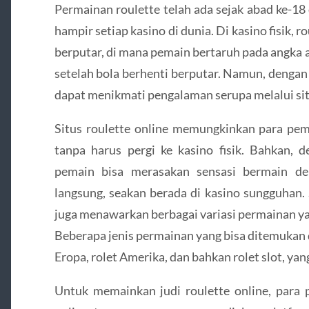
Permainan roulette telah ada sejak abad ke-18
hampir setiap kasino di dunia. Di kasino fisik, 
berputar, di mana pemain bertaruh pada angka 
setelah bola berhenti berputar. Namun, dengan
dapat menikmati pengalaman serupa melalui situ
Situs roulette online memungkinkan para pe
tanpa harus pergi ke kasino fisik. Bahkan, d
pemain bisa merasakan sensasi bermain den
langsung, seakan berada di kasino sungguhan. 
juga menawarkan berbagai variasi permainan yang 
Beberapa jenis permainan yang bisa ditemukan d
Eropa, rolet Amerika, dan bahkan rolet slot, 
Untuk memainkan judi roulette online, para 