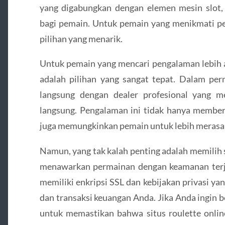
yang digabungkan dengan elemen mesin slot
bagi pemain. Untuk pemain yang menikmati per
pilihan yang menarik.
Untuk pemain yang mencari pengalaman lebih au
adalah pilihan yang sangat tepat. Dalam perm
langsung dengan dealer profesional yang m
langsung. Pengalaman ini tidak hanya memberi
juga memungkinkan pemain untuk lebih merasa 
Namun, yang tak kalah penting adalah memilih s
menawarkan permainan dengan keamanan terjam
memiliki enkripsi SSL dan kebijakan privasi ya
dan transaksi keuangan Anda. Jika Anda ingin b
untuk memastikan bahwa situs roulette online