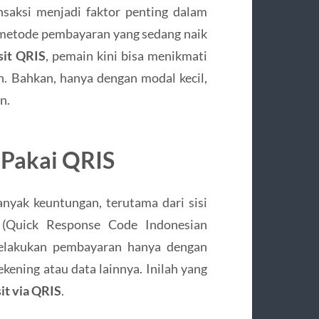
nsaksi menjadi faktor penting dalam
 metode pembayaran yang sedang naik
sit QRIS
, pemain kini bisa menikmati
en. Bahkan, hanya dengan modal kecil,
n.
 Pakai QRIS
yak keuntungan, terutama dari sisi
 (Quick Response Code Indonesian
elakukan pembayaran hanya dengan
ening atau data lainnya. Inilah yang
it via QRIS
.