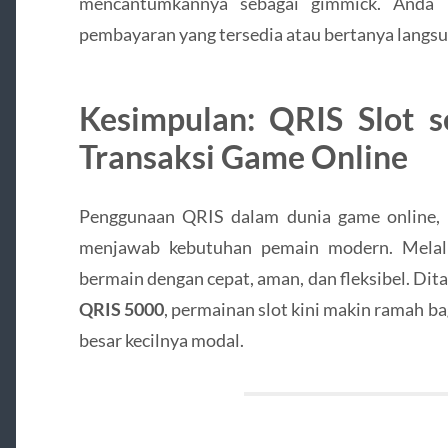
mencantumkannya sebagai gimmick. Anda 
pembayaran yang tersedia atau bertanya langsu
Kesimpulan: QRIS Slot 
Transaksi Game Online
Penggunaan QRIS dalam dunia game online, k
menjawab kebutuhan pemain modern. Mela
bermain dengan cepat, aman, dan fleksibel. Di
QRIS 5000
, permainan slot kini makin ramah 
besar kecilnya modal.