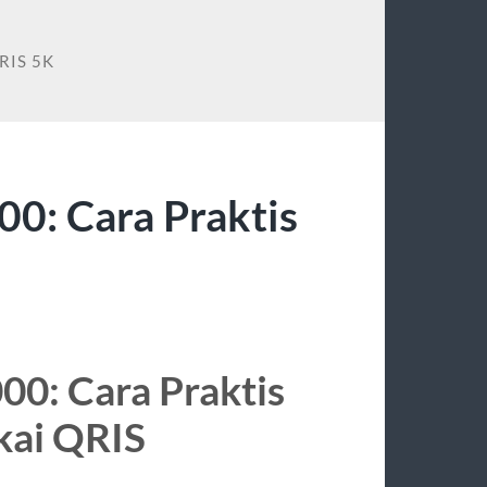
RIS 5K
00: Cara Praktis
00: Cara Praktis
kai QRIS