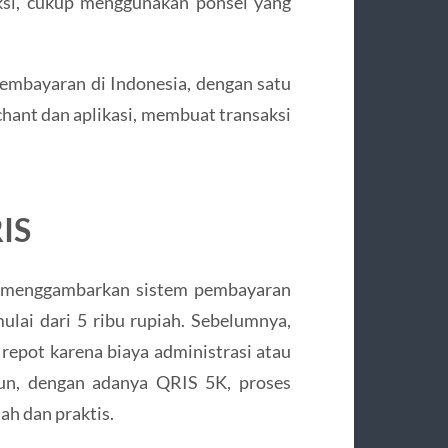
aksi, cukup menggunakan ponsel yang
mbayaran di Indonesia, dengan satu
hant dan aplikasi, membuat transaksi
RIS
uk menggambarkan sistem pembayaran
ai dari 5 ribu rupiah. Sebelumnya,
 repot karena biaya administrasi atau
un, dengan adanya QRIS 5K, proses
ah dan praktis.