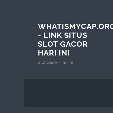
WHATISMYCAP.OR
- LINK SITUS
SLOT GACOR
HARI INI
Slot Gacor Hari Ini