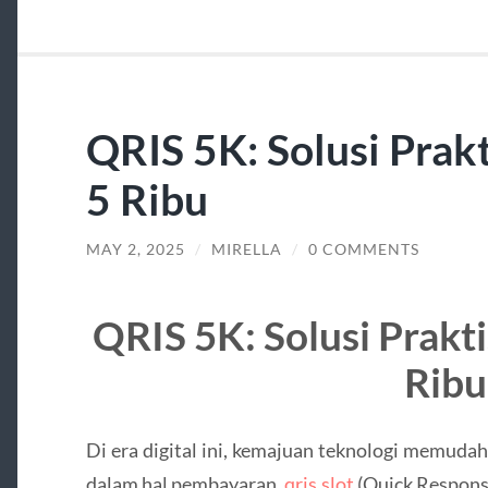
QRIS 5K: Solusi Prak
5 Ribu
MAY 2, 2025
/
MIRELLA
/
0 COMMENTS
QRIS 5K: Solusi Prakt
Ribu
Di era digital ini, kemajuan teknologi memudah
dalam hal pembayaran.
qris slot
(Quick Respons