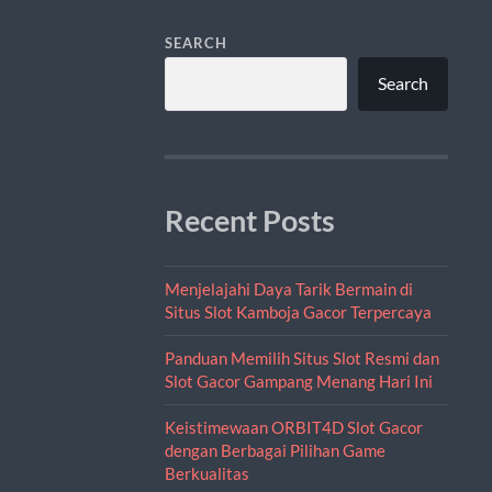
SEARCH
Search
Recent Posts
Menjelajahi Daya Tarik Bermain di
Situs Slot Kamboja Gacor Terpercaya
Panduan Memilih Situs Slot Resmi dan
Slot Gacor Gampang Menang Hari Ini
Keistimewaan ORBIT4D Slot Gacor
dengan Berbagai Pilihan Game
Berkualitas