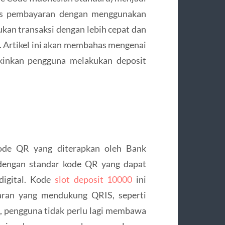
es pembayaran dengan menggunakan
an transaksi dengan lebih cepat dan
bu. Artikel ini akan membahas mengenai
inkan pengguna melakukan deposit
ode QR yang diterapkan oleh Bank
 dengan standar kode QR yang dapat
digital. Kode
slot deposit 10000
ini
aran yang mendukung QRIS, seperti
, pengguna tidak perlu lagi membawa