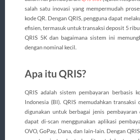
salah satu inovasi yang mempermudah pros
kode QR. Dengan QRIS, pengguna dapat melakuk
efisien, termasuk untuk transaksi deposit 5 ri
QRIS 5K dan bagaimana sistem ini memungk
dengan nominal kecil.
Apa itu QRIS?
QRIS adalah sistem pembayaran berbasis k
Indonesia (BI). QRIS memudahkan transaksi
digunakan untuk berbagai jenis pembayaran 
dapat di-scan menggunakan aplikasi pembay
OVO, GoPay, Dana, dan lain-lain. Dengan QRIS