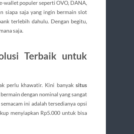
 e-wallet populer seperti OVO, DANA,
 siapa saja yang ingin bermain slot
bank terlebih dahulu. Dengan begitu,
mana saja.
olusi Terbaik untuk
ak perlu khawatir. Kini banyak
situs
bermain dengan nominal yang sangat
us semacam ini adalah tersedianya opsi
cukup menyiapkan Rp5.000 untuk bisa