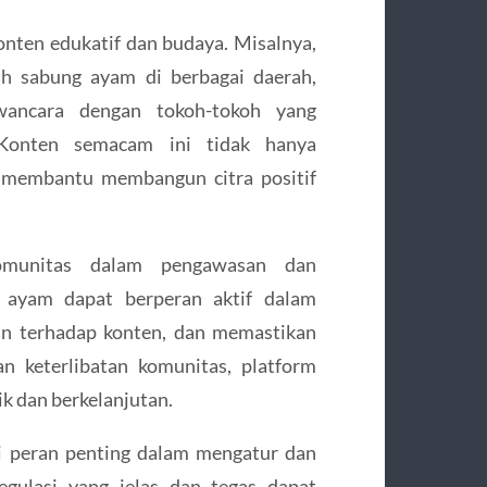
onten edukatif dan budaya. Misalnya,
ah sabung ayam di berbagai daerah,
wancara dengan tokoh-tokoh yang
Konten semacam ini tidak hanya
 membantu membangun citra positif
komunitas dalam pengawasan dan
 ayam dapat berperan aktif dalam
n terhadap konten, dan memastikan
an keterlibatan komunitas, platform
k dan berkelanjutan.
i peran penting dalam mengatur dan
egulasi yang jelas dan tegas dapat