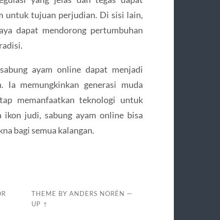
tuk tujuan perjudian. Di sisi lain,
daya dapat mendorong pertumbuhan
adisi.
 sabung ayam online dapat menjadi
n. Ia memungkinkan generasi muda
etap memanfaatkan teknologi untuk
ikon judi, sabung ayam online bisa
kna bagi semua kalangan.
OR
THEME BY
ANDERS NORÉN
—
UP ↑