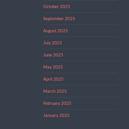
October 2025
September 2025
August 2025
July 2025
June 2025
May 2025
April 2025
March 2025
February 2025
January 2025