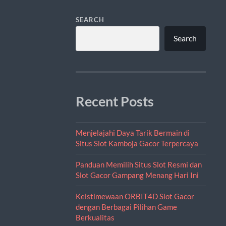
SEARCH
Search
Recent Posts
Menjelajahi Daya Tarik Bermain di
Situs Slot Kamboja Gacor Terpercaya
Panduan Memilih Situs Slot Resmi dan
Slot Gacor Gampang Menang Hari Ini
Keistimewaan ORBIT4D Slot Gacor
dengan Berbagai Pilihan Game
Berkualitas