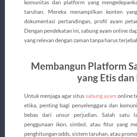
komunitas dan platform yang mengedepanka
taruhan. Mereka menampilkan konten yang 
dokumentasi pertandingan, profil ayam petar
Dengan pendekatan ini, sabung ayam online dap
yang relevan dengan zaman tanpa harus terjebak 
Membangun Platform S
yang Etis dan
Untuk menjaga agar situs
sabung ayam
online t
etika, penting bagi penyelenggara dan komun
bebas dari unsur perjudian. Salah satu 
penggunaan ikon, simbol, atau fitur yang m
penghitungan odds, sistem taruhan, atau promos