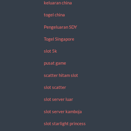
keluaran china
togel china
Pengeluaran SDY
Togel Singapore
slot 5k
pusat game
scatter hitam slot
slot scatter
slot server luar
slot server kamboja
slot starlight princess