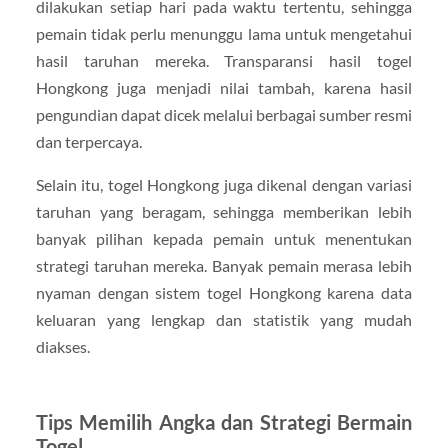
dilakukan setiap hari pada waktu tertentu, sehingga
pemain tidak perlu menunggu lama untuk mengetahui
hasil taruhan mereka. Transparansi hasil togel
Hongkong juga menjadi nilai tambah, karena hasil
pengundian dapat dicek melalui berbagai sumber resmi
dan terpercaya.
Selain itu, togel Hongkong juga dikenal dengan variasi
taruhan yang beragam, sehingga memberikan lebih
banyak pilihan kepada pemain untuk menentukan
strategi taruhan mereka. Banyak pemain merasa lebih
nyaman dengan sistem togel Hongkong karena data
keluaran yang lengkap dan statistik yang mudah
diakses.
Tips Memilih Angka dan Strategi Bermain
Togel