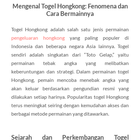
Mengenal Togel Hongkong: Fenomena dan
Cara Bermainnya
Togel Hongkong adalah salah satu jenis permainan
pengeluaran hongkong
yang paling populer di
Indonesia dan beberapa negara Asia lainnya. Togel
sendiri adalah singkatan dari “Toto Gelap,” yaitu
permainan tebak angka yang melibatkan
keberuntungan dan strategi. Dalam permainan togel
Hongkong, pemain mencoba menebak angka yang
akan keluar berdasarkan pengundian resmi yang
dilakukan setiap harinya. Popularitas togel Hongkong
terus meningkat seiring dengan kemudahan akses dan
berbagai metode permainan yang ditawarkan.
Sejarah dan Perkembangan Togel