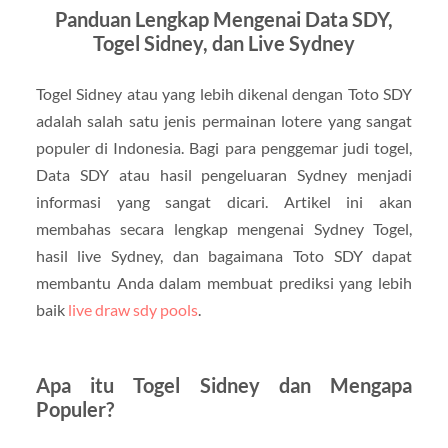
Panduan Lengkap Mengenai Data SDY,
Togel Sidney, dan Live Sydney
Togel Sidney atau yang lebih dikenal dengan Toto SDY
adalah salah satu jenis permainan lotere yang sangat
populer di Indonesia. Bagi para penggemar judi togel,
Data SDY atau hasil pengeluaran Sydney menjadi
informasi yang sangat dicari. Artikel ini akan
membahas secara lengkap mengenai Sydney Togel,
hasil live Sydney, dan bagaimana Toto SDY dapat
membantu Anda dalam membuat prediksi yang lebih
baik
live draw sdy pools
.
Apa itu Togel Sidney dan Mengapa
Populer?