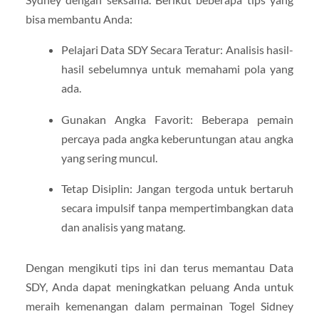
bisa membantu Anda:
Pelajari Data SDY Secara Teratur: Analisis hasil-
hasil sebelumnya untuk memahami pola yang
ada.
Gunakan Angka Favorit: Beberapa pemain
percaya pada angka keberuntungan atau angka
yang sering muncul.
Tetap Disiplin: Jangan tergoda untuk bertaruh
secara impulsif tanpa mempertimbangkan data
dan analisis yang matang.
Dengan mengikuti tips ini dan terus memantau Data
SDY, Anda dapat meningkatkan peluang Anda untuk
meraih kemenangan dalam permainan Togel Sidney