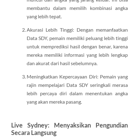
membantu dalam memilih kombinasi angka
yang lebih tepat.
Akurasi Lebih Tinggi: Dengan memanfaatkan
Data SDY, pemain memiliki peluang lebih tinggi
untuk memprediksi hasil dengan benar, karena
mereka memiliki informasi yang lebih lengkap
dan akurat dari hasil sebelumnya.
Meningkatkan Kepercayaan Diri: Pemain yang
rajin mempelajari Data SDY seringkali merasa
lebih percaya diri dalam menentukan angka
yang akan mereka pasang.
Live Sydney: Menyaksikan Pengundian
Secara Langsung