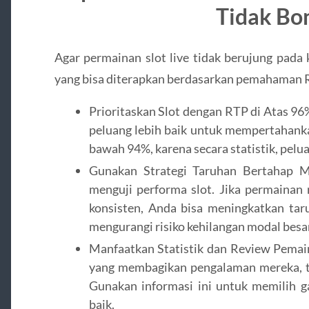
Tidak Bo
Agar permainan slot live tidak berujung pada 
yang bisa diterapkan berdasarkan pemahaman 
Prioritaskan Slot dengan RTP di Atas 9
peluang lebih baik untuk mempertahanka
bawah 94%, karena secara statistik, pelua
Gunakan Strategi Taruhan Bertahap Mu
menguji performa slot. Jika permaina
konsisten, Anda bisa meningkatkan tar
mengurangi risiko kehilangan modal besar
Manfaatkan Statistik dan Review Pemai
yang membagikan pengalaman mereka, te
Gunakan informasi ini untuk memilih g
baik.