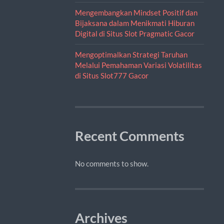
Mengembangkan Mindset Positif dan
Bijaksana dalam Menikmati Hiburan
Digital di Situs Slot Pragmatic Gacor
Mengoptimalkan Strategi Taruhan
Melalui Pemahaman Variasi Volatilitas
di Situs Slot777 Gacor
Recent Comments
No comments to show.
Archives