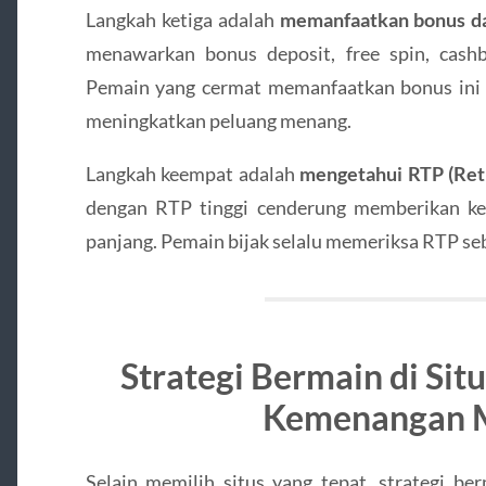
Langkah ketiga adalah
memanfaatkan bonus d
menawarkan bonus deposit, free spin, cash
Pemain yang cermat memanfaatkan bonus ini
meningkatkan peluang menang.
Langkah keempat adalah
mengetahui RTP (Retu
dengan RTP tinggi cenderung memberikan ke
panjang. Pemain bijak selalu memeriksa RTP s
Strategi Bermain di Sit
Kemenangan 
Selain memilih situs yang tepat, strategi be