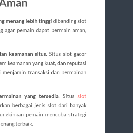
 Aman
ng menang lebih tinggi
dibanding slot
ing agar pemain dapat bermain aman,
dan keamanan situs
. Situs slot gacor
stem keamanan yang kuat, dan reputasi
i menjamin transaksi dan permainan
ermainan yang tersedia
. Situs
slot
kan berbagai jenis slot dari banyak
mungkinkan pemain mencoba strategi
enang terbaik.