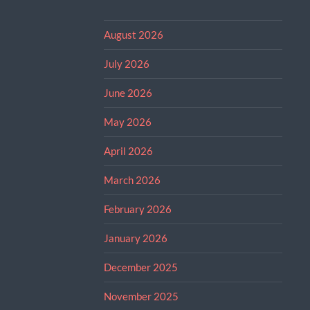
August 2026
July 2026
June 2026
May 2026
April 2026
March 2026
February 2026
January 2026
December 2025
November 2025