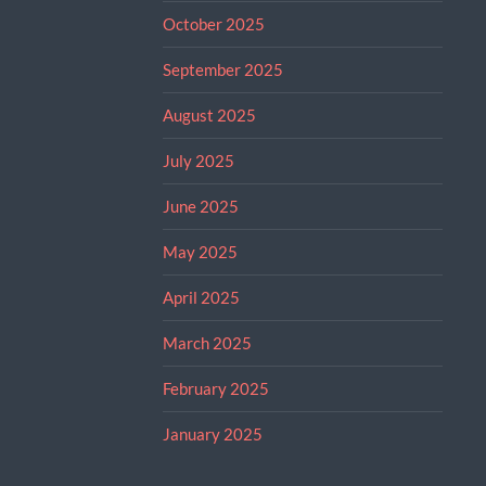
October 2025
September 2025
August 2025
July 2025
June 2025
May 2025
April 2025
March 2025
February 2025
January 2025