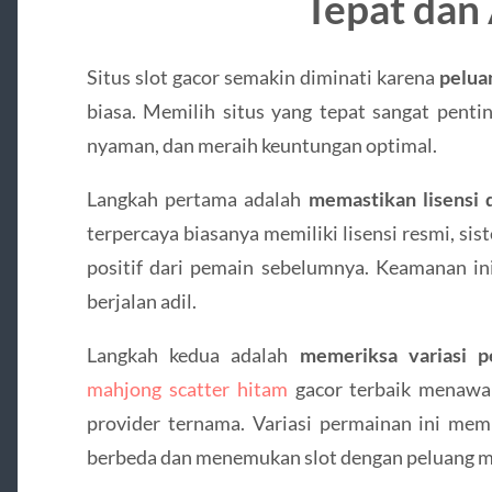
Tepat dan
Situs slot gacor semakin diminati karena
pelua
biasa. Memilih situs yang tepat sangat pent
nyaman, dan meraih keuntungan optimal.
Langkah pertama adalah
memastikan lisensi 
terpercaya biasanya memiliki lisensi resmi, si
positif dari pemain sebelumnya. Keamanan in
berjalan adil.
Langkah kedua adalah
memeriksa variasi p
mahjong scatter hitam
gacor terbaik menawar
provider ternama. Variasi permainan ini me
berbeda dan menemukan slot dengan peluang m