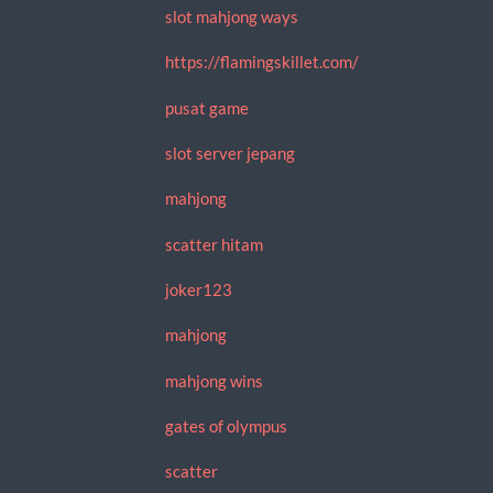
slot mahjong ways
https://flamingskillet.com/
pusat game
slot server jepang
mahjong
scatter hitam
joker123
mahjong
mahjong wins
gates of olympus
scatter