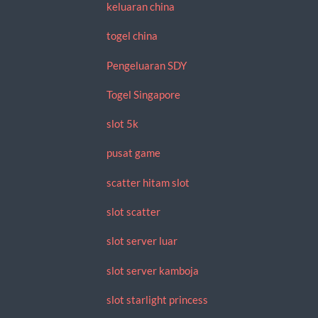
keluaran china
togel china
Pengeluaran SDY
Togel Singapore
slot 5k
pusat game
scatter hitam slot
slot scatter
slot server luar
slot server kamboja
slot starlight princess