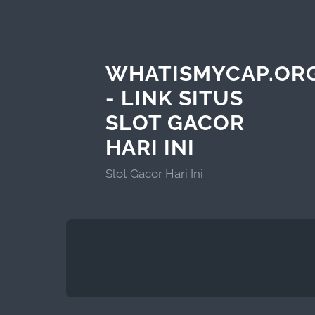
WHATISMYCAP.OR
- LINK SITUS
SLOT GACOR
HARI INI
Slot Gacor Hari Ini