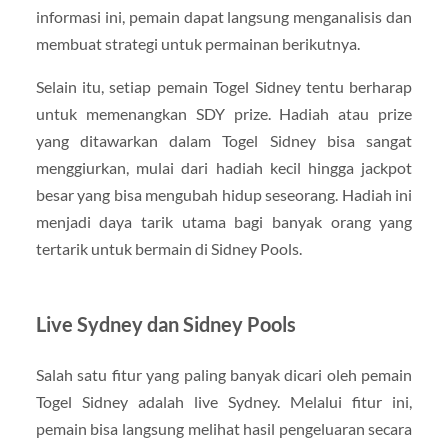
informasi ini, pemain dapat langsung menganalisis dan
membuat strategi untuk permainan berikutnya.
Selain itu, setiap pemain Togel Sidney tentu berharap
untuk memenangkan SDY prize. Hadiah atau prize
yang ditawarkan dalam Togel Sidney bisa sangat
menggiurkan, mulai dari hadiah kecil hingga jackpot
besar yang bisa mengubah hidup seseorang. Hadiah ini
menjadi daya tarik utama bagi banyak orang yang
tertarik untuk bermain di Sidney Pools.
Live Sydney dan Sidney Pools
Salah satu fitur yang paling banyak dicari oleh pemain
Togel Sidney adalah live Sydney. Melalui fitur ini,
pemain bisa langsung melihat hasil pengeluaran secara