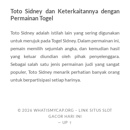
Toto Sidney dan Keterkaitannya dengan
Permainan Togel
Toto Sidney adalah istilah lain yang sering digunakan
untuk merujuk pada Togel Sidney. Dalam permainan ini,
pemain memilih sejumlah angka, dan kemudian hasil
yang keluar diundian oleh pihak penyelenggara.
Sebagai salah satu jenis permainan judi yang sangat
populer, Toto Sidney menarik perhatian banyak orang
untuk berpartisipasi setiap harinya.
© 2026
WHATISMYCAP.ORG – LINK SITUS SLOT
GACOR HARI INI
—
UP ↑