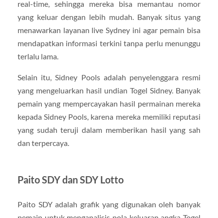
real-time, sehingga mereka bisa memantau nomor
yang keluar dengan lebih mudah. Banyak situs yang
menawarkan layanan live Sydney ini agar pemain bisa
mendapatkan informasi terkini tanpa perlu menunggu
terlalu lama.
Selain itu, Sidney Pools adalah penyelenggara resmi
yang mengeluarkan hasil undian Togel Sidney. Banyak
pemain yang mempercayakan hasil permainan mereka
kepada Sidney Pools, karena mereka memiliki reputasi
yang sudah teruji dalam memberikan hasil yang sah
dan terpercaya.
Paito SDY dan SDY Lotto
Paito SDY adalah grafik yang digunakan oleh banyak
pemain untuk menganalisis pola keluaran angka Togel