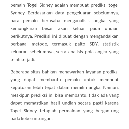
pemain Togel Sidney adalah membuat prediksi togel
Sydney. Berdasarkan data pengeluaran sebelumnya,
para pemain berusaha menganalisis angka yang
kemungkinan besar akan keluar pada undian
berikutnya. Prediksi ini dibuat dengan mengandalkan
berbagai metode, termasuk paito SDY, statistik
keluaran sebelumnya, serta analisis pola angka yang
telah terjadi.
Beberapa situs bahkan menawarkan layanan prediksi
yang dapat membantu pemain untuk membuat
keputusan lebih tepat dalam memilih angka. Namun,
meskipun prediksi ini bisa membantu, tidak ada yang
dapat memastikan hasil undian secara pasti karena
Togel Sidney tetaplah permainan yang bergantung
pada keberuntungan.