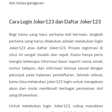
dan tanpa gangguan.
Cara Login Joker123 dan Daftar Joker123
Bagi kamu yang baru pertama kali bermain, langkah
pertama yang harus dilakukan adalah melakukan login
Joker123 atau daftar Joker123. Proses registrasi di
situs ini sangat mudah dan cepat. Kamu hanya perlu
mengisi beberapa informasi dasar seperti nama, email,
nomor telepon, dan informasi lainnya sesuai dengan
petunjuk pada halaman pendaftaran. Setelah selesai,
kamu bisa melakukan joker123 login untuk mengakses
akun dan mulai menikmati berbagai permainan slot
yang ditawarkan.
Untuk melakukan login Joker123, cukup masukkan