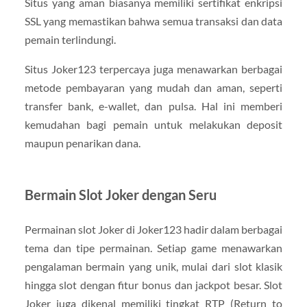
Situs yang aman biasanya memiliki sertifikat enkripsi
SSL yang memastikan bahwa semua transaksi dan data
pemain terlindungi.
Situs Joker123 terpercaya juga menawarkan berbagai
metode pembayaran yang mudah dan aman, seperti
transfer bank, e-wallet, dan pulsa. Hal ini memberi
kemudahan bagi pemain untuk melakukan deposit
maupun penarikan dana.
Bermain Slot Joker dengan Seru
Permainan slot Joker di Joker123 hadir dalam berbagai
tema dan tipe permainan. Setiap game menawarkan
pengalaman bermain yang unik, mulai dari slot klasik
hingga slot dengan fitur bonus dan jackpot besar. Slot
Joker juga dikenal memiliki tingkat RTP (Return to