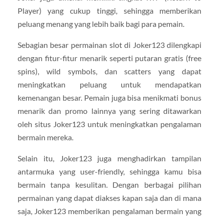
Player) yang cukup tinggi, sehingga memberikan
peluang menang yang lebih baik bagi para pemain.
Sebagian besar permainan slot di Joker123 dilengkapi
dengan fitur-fitur menarik seperti putaran gratis (free
spins), wild symbols, dan scatters yang dapat
meningkatkan peluang untuk mendapatkan
kemenangan besar. Pemain juga bisa menikmati bonus
menarik dan promo lainnya yang sering ditawarkan
oleh situs Joker123 untuk meningkatkan pengalaman
bermain mereka.
Selain itu, Joker123 juga menghadirkan tampilan
antarmuka yang user-friendly, sehingga kamu bisa
bermain tanpa kesulitan. Dengan berbagai pilihan
permainan yang dapat diakses kapan saja dan di mana
saja, Joker123 memberikan pengalaman bermain yang