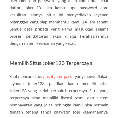
username dan password yang telah kamu buat saat
daftar Joker123. Jika kamu lupa password atau
kesulitan lainnya, situs ini menyediakan layanan
pelanggan yang siap membantu kamu 24 jam sehari.
Semua data pribadi yang kamu masukkan selama
proses pendaftaran akan dijaga kerahasiaannya
dengan sistem keamanan yang ketat.
Memilih Situs Joker123 Terpercaya
Saat mencari situs
pusatgame gacor
yang menyediakan
layanan Joker123, pastikan kamu memilih situs
Joker123 yang sudah terbukti terpercaya. Situs yang
terpercaya akan memiliki lisensi resmi dan sistem
pembayaran yang jelas, sehingga kamu bisa bermain
dengan tenang tanpa khawatir soal keamanannya.