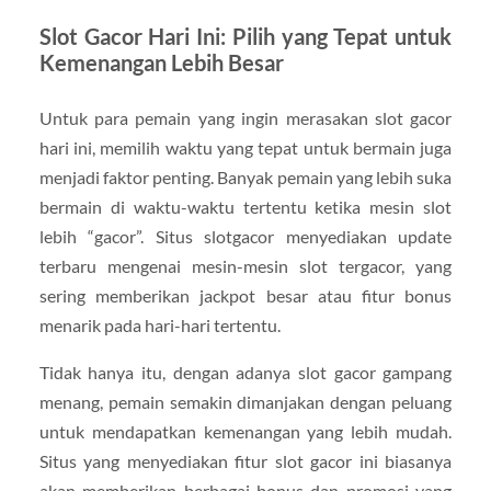
Slot Gacor Hari Ini: Pilih yang Tepat untuk
Kemenangan Lebih Besar
Untuk para pemain yang ingin merasakan slot gacor
hari ini, memilih waktu yang tepat untuk bermain juga
menjadi faktor penting. Banyak pemain yang lebih suka
bermain di waktu-waktu tertentu ketika mesin slot
lebih “gacor”. Situs slotgacor menyediakan update
terbaru mengenai mesin-mesin slot tergacor, yang
sering memberikan jackpot besar atau fitur bonus
menarik pada hari-hari tertentu.
Tidak hanya itu, dengan adanya slot gacor gampang
menang, pemain semakin dimanjakan dengan peluang
untuk mendapatkan kemenangan yang lebih mudah.
Situs yang menyediakan fitur slot gacor ini biasanya
akan memberikan berbagai bonus dan promosi yang