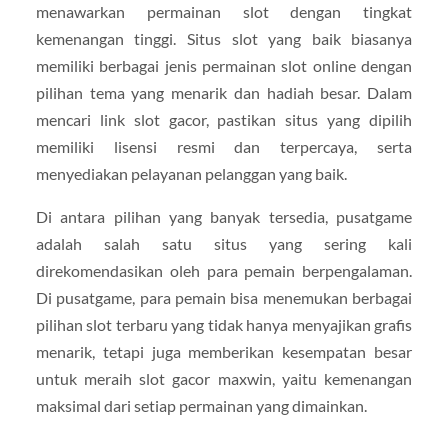
menawarkan permainan slot dengan tingkat
kemenangan tinggi. Situs slot yang baik biasanya
memiliki berbagai jenis permainan slot online dengan
pilihan tema yang menarik dan hadiah besar. Dalam
mencari link slot gacor, pastikan situs yang dipilih
memiliki lisensi resmi dan terpercaya, serta
menyediakan pelayanan pelanggan yang baik.
Di antara pilihan yang banyak tersedia, pusatgame
adalah salah satu situs yang sering kali
direkomendasikan oleh para pemain berpengalaman.
Di pusatgame, para pemain bisa menemukan berbagai
pilihan slot terbaru yang tidak hanya menyajikan grafis
menarik, tetapi juga memberikan kesempatan besar
untuk meraih slot gacor maxwin, yaitu kemenangan
maksimal dari setiap permainan yang dimainkan.