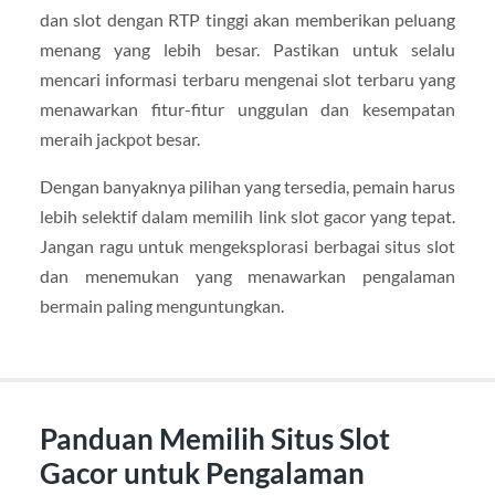
dan slot dengan RTP tinggi akan memberikan peluang
menang yang lebih besar. Pastikan untuk selalu
mencari informasi terbaru mengenai slot terbaru yang
menawarkan fitur-fitur unggulan dan kesempatan
meraih jackpot besar.
Dengan banyaknya pilihan yang tersedia, pemain harus
lebih selektif dalam memilih link slot gacor yang tepat.
Jangan ragu untuk mengeksplorasi berbagai situs slot
dan menemukan yang menawarkan pengalaman
bermain paling menguntungkan.
Panduan Memilih Situs Slot
Gacor untuk Pengalaman