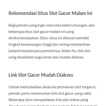
Rekomendasi Situs Slot Gacor Malam Ini
Bagi pemain yang ingin mencoba keberuntungan, ada
beberapa situs slot gacor malam ini yang
direkomendasikan. Situs-situs ini dikenal memiliki
tingkat kemenangan tinggi dan sering memberikan
jackpot kepada para pemainnya. Selain itu, link slot
yang disediakan juga aman dan mudah diakses.
Link Slot Gacor Mudah Diakses
Untuk memudahkan akses ke permainan slot tergacor,
pemain perlu menemukan link slot gacor yang valid.
Beberapa situs menyediakan link slot online yang
diperbarui secara berkala agar pemain tidak mengalami