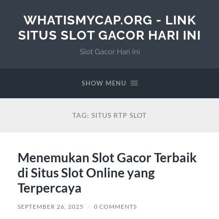
WHATISMYCAP.ORG - LINK
SITUS SLOT GACOR HARI INI
Slot Gacor Hari Ini
SHOW MENU
TAG:
SITUS RTP SLOT
Menemukan Slot Gacor Terbaik
di Situs Slot Online yang
Terpercaya
SEPTEMBER 26, 2025
/
0 COMMENTS