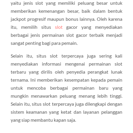
yaitu jenis slot yang memiliki peluang besar untuk
memberikan kemenangan besar, baik dalam bentuk
jackpot progresif maupun bonus lainnya. Oleh karena
itu, memilih situs
slot
gacor yang menyediakan
berbagai jenis permainan slot gacor terbaik menjadi
sangat penting bagi para pemain.
Selain itu, situs slot terpercaya juga sering kali
menyediakan informasi mengenai permainan slot
terbaru yang dirilis oleh penyedia perangkat lunak
ternama. Ini memberikan kesempatan kepada pemain
untuk mencoba berbagai permainan baru yang
mungkin menawarkan peluang menang lebih tinggi.
Selain itu, situs slot terpercaya juga dilengkapi dengan
sistem keamanan yang ketat dan layanan pelanggan
yang siap membantu kapan saja.