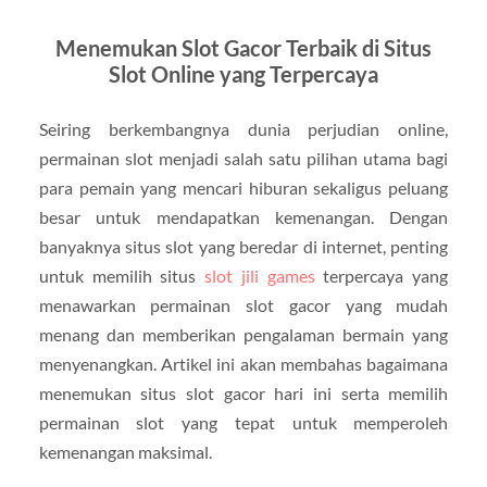
Menemukan Slot Gacor Terbaik di Situs
Slot Online yang Terpercaya
Seiring berkembangnya dunia perjudian online,
permainan slot menjadi salah satu pilihan utama bagi
para pemain yang mencari hiburan sekaligus peluang
besar untuk mendapatkan kemenangan. Dengan
banyaknya situs slot yang beredar di internet, penting
untuk memilih situs
slot jili games
terpercaya yang
menawarkan permainan slot gacor yang mudah
menang dan memberikan pengalaman bermain yang
menyenangkan. Artikel ini akan membahas bagaimana
menemukan situs slot gacor hari ini serta memilih
permainan slot yang tepat untuk memperoleh
kemenangan maksimal.