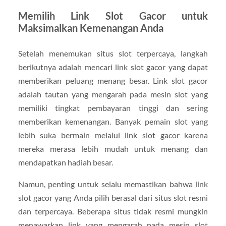
Memilih Link Slot Gacor untuk
Maksimalkan Kemenangan Anda
Setelah menemukan situs slot terpercaya, langkah
berikutnya adalah mencari link slot gacor yang dapat
memberikan peluang menang besar. Link slot gacor
adalah tautan yang mengarah pada mesin slot yang
memiliki tingkat pembayaran tinggi dan sering
memberikan kemenangan. Banyak pemain slot yang
lebih suka bermain melalui link slot gacor karena
mereka merasa lebih mudah untuk menang dan
mendapatkan hadiah besar.
Namun, penting untuk selalu memastikan bahwa link
slot gacor yang Anda pilih berasal dari situs slot resmi
dan terpercaya. Beberapa situs tidak resmi mungkin
menawarkan link yang mengarah pada mesin slot