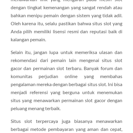
dengan tingkat kemenangan yang sangat rendah atau
bahkan menipu pemain dengan sistem yang tidak adil.
Oleh karena itu, selalu pastikan bahwa situs slot yang
Anda pilih memiliki lisensi resmi dan reputasi baik di
kalangan pemain.
Selain itu, jangan lupa untuk memeriksa ulasan dan
rekomendasi dari pemain lain mengenai situs slot
gacor dan permainan slot terbaru. Banyak forum dan
komunitas perjudian online yang membahas
pengalaman mereka dengan berbagai situs slot. Ini bisa
menjadi referensi yang berguna untuk menemukan
situs yang menawarkan permainan slot gacor dengan
peluang menang terbaik.
Situs slot terpercaya juga biasanya menawarkan
berbagai metode pembayaran yang aman dan cepat,