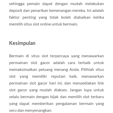
sehingga pemain dapat dengan mudah melakukan
deposit dan penarikan kemenangan mereka. Ini adalah
faktor penting yang tidak boleh diabaikan ketika
memilih situs slot online untuk bermain.
Kesimpulan
Bermain di situs slot terpercaya yang menawarkan
permainan slot gacor adalah cara terbaik untuk
memaksimalkan peluang menang Anda. Pilihlah situs
slot yang memiliki reputasi baik, menawarkan
permainan slot gacor hari ini, dan menyediakan link
slot gacor yang mudah diakses. Jangan lupa untuk
selalu bermain dengan bijak dan memilih slot terbaru
yang dapat memberikan pengalaman bermain yang
seru dan menyenangkan.