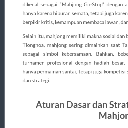
dikenal sebagai “Mahjong Go-Stop” dengan at
hanya karena hiburan semata, tetapi juga kar
berpikir kritis, kemampuan membaca lawan, dan
Selain itu, mahjong memiliki makna sosial dan
Tionghoa, mahjong sering dimainkan saat Ta
sebagai simbol kebersamaan. Bahkan, beb
turnamen profesional dengan hadiah besar
hanya permainan santai, tetapi juga kompetis
dan strategi.
Aturan Dasar dan Strat
Mahjo