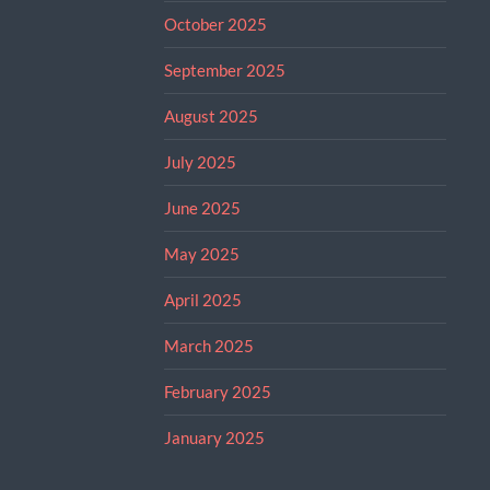
October 2025
September 2025
August 2025
July 2025
June 2025
May 2025
April 2025
March 2025
February 2025
January 2025