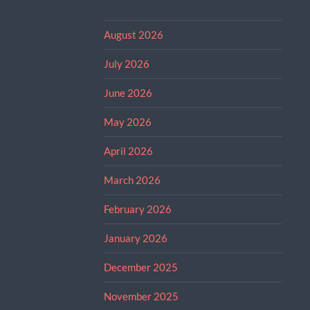
August 2026
July 2026
June 2026
May 2026
April 2026
March 2026
February 2026
January 2026
December 2025
November 2025