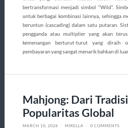
bertransformasi menjadi simbol “Wild”. Simb
untuk berbagai kombinasi lainnya, sehingga 
beruntun (cascading) dalam satu putaran. Sis
pengganda atau multiplier yang akan teru
kemenangan berturut-turut yang diraih 
pembayaran yang sangat menarik bahkan di lua
Mahjong: Dari Tradis
Popularitas Global
MARCH 10, 2026
/
MIRELLA
/
0 COMMENTS