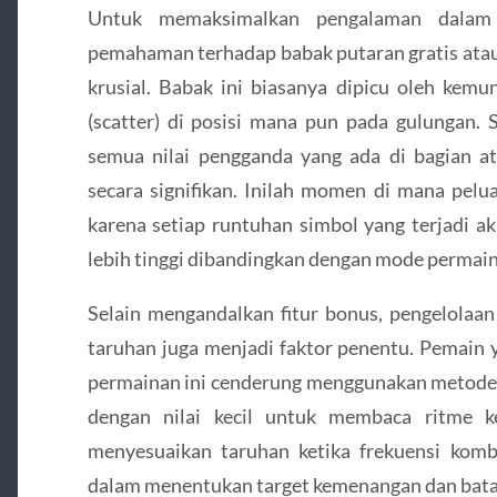
Untuk memaksimalkan pengalaman dalam
pemahaman terhadap babak putaran gratis atau 
krusial. Babak ini biasanya dipicu oleh kemu
(scatter) di posisi mana pun pada gulungan. 
semua nilai pengganda yang ada di bagian at
secara signifikan. Inilah momen di mana pelu
karena setiap runtuhan simbol yang terjadi a
lebih tinggi dibandingkan dengan mode permain
Selain mengandalkan fitur bonus, pengelolaa
taruhan juga menjadi faktor penentu. Pemain 
permainan ini cenderung menggunakan metode 
dengan nilai kecil untuk membaca ritme 
menyesuaikan taruhan ketika frekuensi kombi
dalam menentukan target kemenangan dan batas