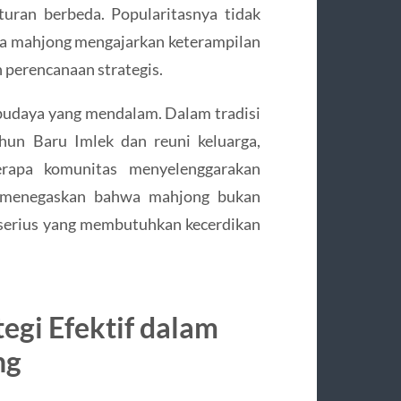
uran berbeda. Popularitasnya tidak
ena mahjong mengajarkan keterampilan
 perencanaan strategis.
 budaya yang mendalam. Dalam tradisi
hun Baru Imlek dan reuni keluarga,
erapa komunitas menyelenggarakan
, menegaskan bahwa mahjong bukan
i serius yang membutuhkan kecerdikan
egi Efektif dalam
ng