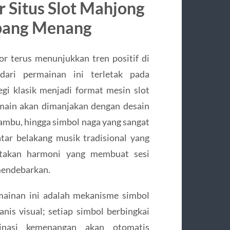
r Situs Slot Mahjong
pang Menang
r terus menunjukkan tren positif di
 dari permainan ini terletak pada
i klasik menjadi format mesin slot
emain akan dimanjakan dengan desain
 bambu, hingga simbol naga yang sangat
tar belakang musik tradisional yang
takan harmoni yang membuat sesi
mendebarkan.
rmainan ini adalah mekanisme simbol
nis visual; setiap simbol berbingkai
nasi kemenangan akan otomatis