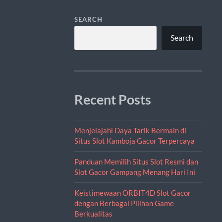
SEARCH
Search
Recent Posts
Menjelajahi Daya Tarik Bermain di
Situs Slot Kamboja Gacor Terpercaya
Panduan Memilih Situs Slot Resmi dan
Slot Gacor Gampang Menang Hari Ini
Keistimewaan ORBIT4D Slot Gacor
dengan Berbagai Pilihan Game
Berkualitas