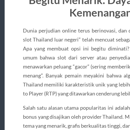
Kemenanga
Dunia perjudian online terus berinovasi, dan 
slot Thailand luar negeri” telah mencuat sebag
Apa yang membuat opsi ini begitu diminati?
umum bahwa slot dari server atau penyedi
menawarkan peluang “gacor” (sering memberi
menang”. Banyak pemain meyakini bahwa al
Thailand memiliki karakteristik unik yang le
to Player (RTP) yang ditawarkan cenderung lebih
Salah satu alasan utama popularitas ini adala
bonus yang disajikan oleh provider Thailand. 
tema yang menarik, grafis berkualitas tinggi, 