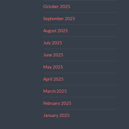
October 2025
September 2025
August 2025
July 2025
June 2025
May 2025
April 2025
March 2025
February 2025
January 2025