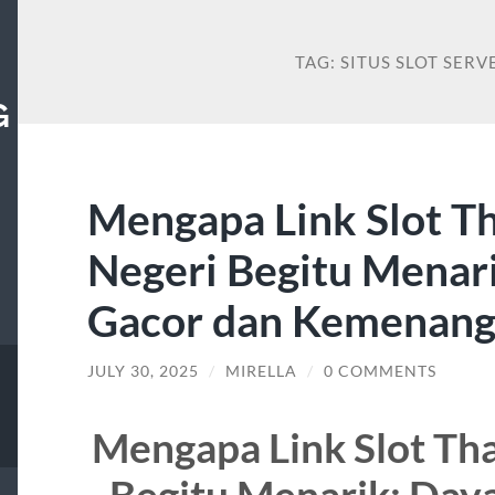
TAG:
SITUS SLOT SER
G
Mengapa Link Slot Th
Negeri Begitu Menari
Gacor dan Kemenan
JULY 30, 2025
/
MIRELLA
/
0 COMMENTS
Mengapa Link Slot Tha
Begitu Menarik: Daya