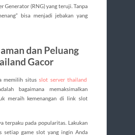
Generator (RNG) yang teruji. Tanpa
menang” bisa menjadi jebakan yang
aman dan Peluang
ailand Gacor
a memilih situs
slot server thailand
adalah bagaimana memaksimalkan
k meraih kemenangan di link slot
ya terpaku pada popularitas. Lakukan
s setiap game slot yang ingin Anda