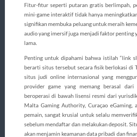
Fitur-fitur seperti putaran gratis berlimpah,
mini-game interaktif tidak hanya meningkatkan
signifikan membuka peluang untuk meraih keme
audio yang imersif juga menjadi faktor pentin
lama.
Penting untuk dipahami bahwa istilah “link sl
berarti situs tersebut secara fisik berlokasi di
situs judi online internasional yang menggun
provider game yang memang berasal dari T
beroperasi di bawah lisensi resmi dari yurisdi
Malta Gaming Authority, Curaçao eGaming, 
pemain, sangat krusial untuk selalu memverifik
sebelum mendaftar dan melakukan deposit. Situ
akan menjamin keamanan data pribadi dan finan