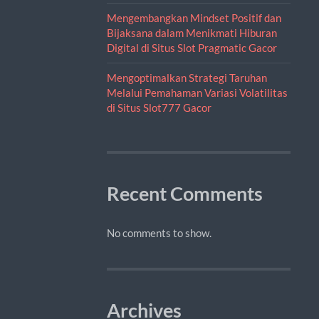
Mengembangkan Mindset Positif dan
Bijaksana dalam Menikmati Hiburan
Digital di Situs Slot Pragmatic Gacor
Mengoptimalkan Strategi Taruhan
Melalui Pemahaman Variasi Volatilitas
di Situs Slot777 Gacor
Recent Comments
No comments to show.
Archives