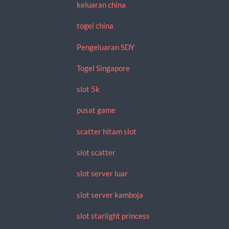
keluaran china
togel china
Pengeluaran SDY
Togel Singapore
slot 5k
pusat game
scatter hitam slot
slot scatter
slot server luar
slot server kamboja
slot starlight princess