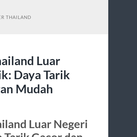
VER THAILAND
ailand Luar
k: Daya Tarik
gan Mudah
iland Luar Negeri
 Tarik Gacor dan