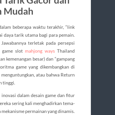
n Mudah
dalam beberapa waktu terakhir, “link
ai daya tarik utama bagi para pemain.
 Jawabannya terletak pada persepsi
a game slot
mahjong ways
Thailand
kan kemenangan besar) dan “gampang
goritma game yang dikembangkan di
bih menguntungkan, atau bahwa Return
 tinggi.
h inovasi dalam desain game dan fitur
Mereka sering kali menghadirkan tema-
dan mekanisme permainan yang dinamis.