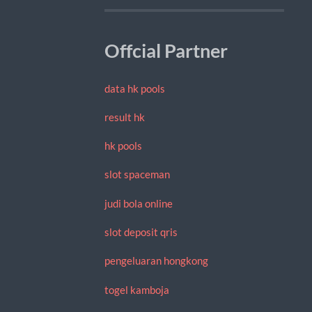
Offcial Partner
data hk pools
result hk
hk pools
slot spaceman
judi bola online
slot deposit qris
pengeluaran hongkong
togel kamboja