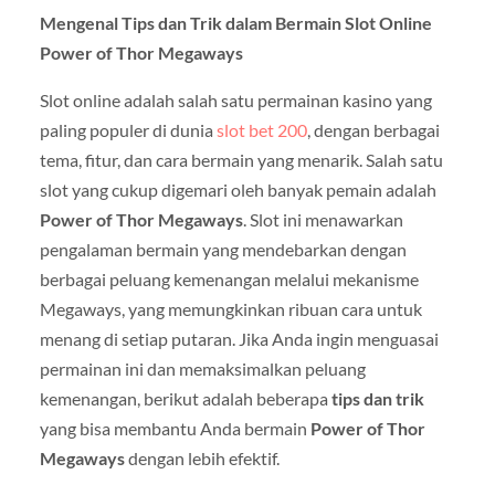
Mengenal Tips dan Trik dalam Bermain Slot Online
Power of Thor Megaways
Slot online adalah salah satu permainan kasino yang
paling populer di dunia
slot bet 200
, dengan berbagai
tema, fitur, dan cara bermain yang menarik. Salah satu
slot yang cukup digemari oleh banyak pemain adalah
Power of Thor Megaways
. Slot ini menawarkan
pengalaman bermain yang mendebarkan dengan
berbagai peluang kemenangan melalui mekanisme
Megaways, yang memungkinkan ribuan cara untuk
menang di setiap putaran. Jika Anda ingin menguasai
permainan ini dan memaksimalkan peluang
kemenangan, berikut adalah beberapa
tips dan trik
yang bisa membantu Anda bermain
Power of Thor
Megaways
dengan lebih efektif.