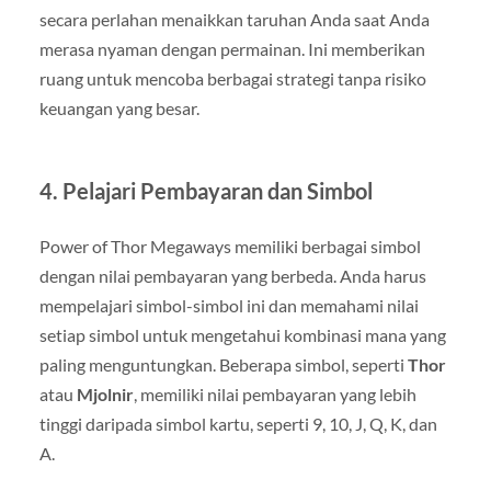
secara perlahan menaikkan taruhan Anda saat Anda
merasa nyaman dengan permainan. Ini memberikan
ruang untuk mencoba berbagai strategi tanpa risiko
keuangan yang besar.
4.
Pelajari Pembayaran dan Simbol
Power of Thor Megaways memiliki berbagai simbol
dengan nilai pembayaran yang berbeda. Anda harus
mempelajari simbol-simbol ini dan memahami nilai
setiap simbol untuk mengetahui kombinasi mana yang
paling menguntungkan. Beberapa simbol, seperti
Thor
atau
Mjolnir
, memiliki nilai pembayaran yang lebih
tinggi daripada simbol kartu, seperti 9, 10, J, Q, K, dan
A.