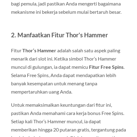
bagi pemula, jadi pastikan Anda mengerti bagaimana
mekanisme ini bekerja sebelum mulai bertaruh besar.
2.
Manfaatkan Fitur Thor’s Hammer
Fitur
Thor’s Hammer
adalah salah satu aspek paling
menarik dari slot ini. Ketika simbol Thor’s Hammer
muncul di gulungan, ia dapat memicu
Fitur Free Spins
.
Selama Free Spins, Anda dapat mendapatkan lebih
banyak kesempatan untuk menang tanpa
mempertaruhkan uang Anda.
Untuk memaksimalkan keuntungan dari fitur ini,
pastikan Anda memahami cara kerja bonus Free Spins.
Setiap kali Thor’s Hammer muncul, ia dapat
memberikan hingga 20 putaran gratis, tergantung pada