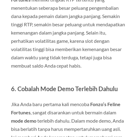
menentukan seberapa besar peluang pengembalian
dana kepada pemain dalam jangka panjang. Semakin
tinggi RTP, semakin besar peluang untuk mendapatkan
kemenangan dalam jangka panjang. Selain itu,
perhatikan volatilitas game, karena slot dengan
volatilitas tinggi bisa memberikan kemenangan besar
dalam waktu yang tidak terduga, tetapi juga bisa
membuat saldo Anda cepat habis.
6.
Cobalah Mode Demo Terlebih Dahulu
Jika Anda baru pertama kali mencoba
Fonzo’s Feline
Fortunes
, sangat disarankan untuk bermain dalam
mode demo
terlebih dahulu. Dalam mode demo, Anda
bisa berlatih tanpa harus mempertaruhkan uang asli.