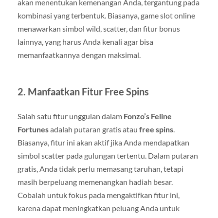
akan menentukan kemenangan Anda, tergantung pada
kombinasi yang terbentuk. Biasanya, game slot online
menawarkan simbol wild, scatter, dan fitur bonus
lainnya, yang harus Anda kenali agar bisa
memanfaatkannya dengan maksimal.
2.
Manfaatkan Fitur Free Spins
Salah satu fitur unggulan dalam
Fonzo’s Feline
Fortunes
adalah putaran gratis atau
free spins
.
Biasanya, fitur ini akan aktif jika Anda mendapatkan
simbol scatter pada gulungan tertentu. Dalam putaran
gratis, Anda tidak perlu memasang taruhan, tetapi
masih berpeluang memenangkan hadiah besar.
Cobalah untuk fokus pada mengaktifkan fitur ini,
karena dapat meningkatkan peluang Anda untuk