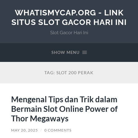
WHATISMYCAP.ORG - LINK
SITUS SLOT GACOR HARI INI
Slot Gacor Hari Ini
SHOW MENU
TAG:
SLOT 200 PERAK
Mengenal Tips dan Trik dalam
Bermain Slot Online Power of
Thor Megaways
MAY 20, 2025
/
0 COMMENTS