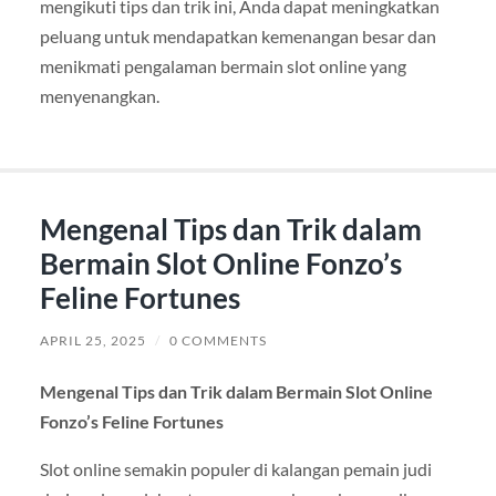
mengikuti tips dan trik ini, Anda dapat meningkatkan
peluang untuk mendapatkan kemenangan besar dan
menikmati pengalaman bermain slot online yang
menyenangkan.
Mengenal Tips dan Trik dalam
Bermain Slot Online Fonzo’s
Feline Fortunes
APRIL 25, 2025
/
0 COMMENTS
Mengenal Tips dan Trik dalam Bermain Slot Online
Fonzo’s Feline Fortunes
Slot online semakin populer di kalangan pemain judi