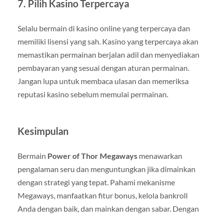
7.
Pilih Kasino Terpercaya
Selalu bermain di kasino online yang terpercaya dan
memiliki lisensi yang sah. Kasino yang terpercaya akan
memastikan permainan berjalan adil dan menyediakan
pembayaran yang sesuai dengan aturan permainan.
Jangan lupa untuk membaca ulasan dan memeriksa
reputasi kasino sebelum memulai permainan.
Kesimpulan
Bermain
Power of Thor Megaways
menawarkan
pengalaman seru dan menguntungkan jika dimainkan
dengan strategi yang tepat. Pahami mekanisme
Megaways, manfaatkan fitur bonus, kelola bankroll
Anda dengan baik, dan mainkan dengan sabar. Dengan