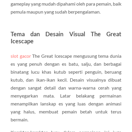
gameplay yang mudah dipahami oleh para pemain, baik
pemula maupun yang sudah berpengalaman.
Tema dan Desain Visual The Great
Icescape
slot gacor
The Great Icescape mengusung tema dunia
es yang penuh dengan es batu, salju, dan berbagai
binatang lucu khas kutub seperti penguin, beruang
kutub, dan ikan-ikan kecil. Desain visualnya dibuat
dengan sangat detail dan warna-warna cerah yang
menyegarkan mata. Latar belakang permainan
menampilkan lanskap es yang luas dengan animasi
yang halus, membuat pemain betah untuk terus
bermain.