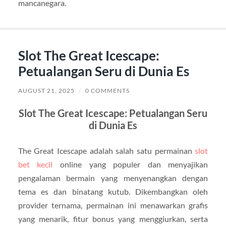
mancanegara.
Slot The Great Icescape:
Petualangan Seru di Dunia Es
AUGUST 21, 2025
/
0 COMMENTS
Slot The Great Icescape: Petualangan Seru
di Dunia Es
The Great Icescape adalah salah satu permainan
slot
bet kecil
online yang populer dan menyajikan
pengalaman bermain yang menyenangkan dengan
tema es dan binatang kutub. Dikembangkan oleh
provider ternama, permainan ini menawarkan grafis
yang menarik, fitur bonus yang menggiurkan, serta