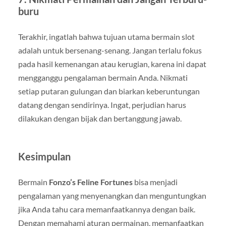
buru
Terakhir, ingatlah bahwa tujuan utama bermain slot
adalah untuk bersenang-senang. Jangan terlalu fokus
pada hasil kemenangan atau kerugian, karena ini dapat
mengganggu pengalaman bermain Anda. Nikmati
setiap putaran gulungan dan biarkan keberuntungan
datang dengan sendirinya. Ingat, perjudian harus
dilakukan dengan bijak dan bertanggung jawab.
Kesimpulan
Bermain
Fonzo’s Feline Fortunes
bisa menjadi
pengalaman yang menyenangkan dan menguntungkan
jika Anda tahu cara memanfaatkannya dengan baik.
Dengan memahami aturan permainan, memanfaatkan