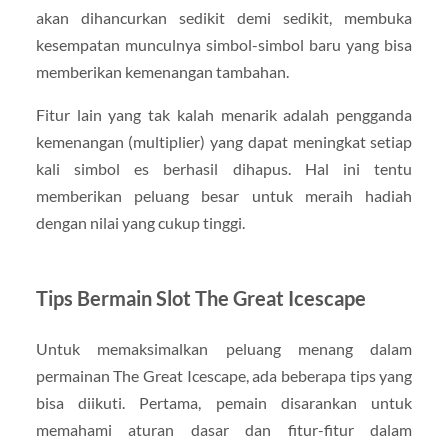
akan dihancurkan sedikit demi sedikit, membuka
kesempatan munculnya simbol-simbol baru yang bisa
memberikan kemenangan tambahan.
Fitur lain yang tak kalah menarik adalah pengganda
kemenangan (multiplier) yang dapat meningkat setiap
kali simbol es berhasil dihapus. Hal ini tentu
memberikan peluang besar untuk meraih hadiah
dengan nilai yang cukup tinggi.
Tips Bermain Slot The Great Icescape
Untuk memaksimalkan peluang menang dalam
permainan The Great Icescape, ada beberapa tips yang
bisa diikuti. Pertama, pemain disarankan untuk
memahami aturan dasar dan fitur-fitur dalam