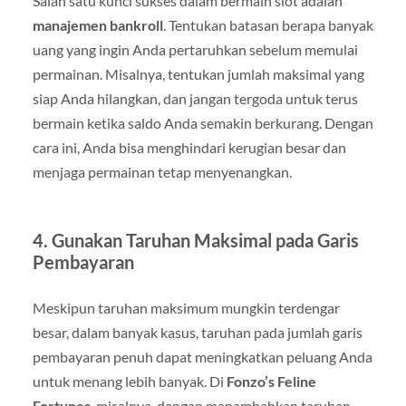
Salah satu kunci sukses dalam bermain slot adalah
manajemen bankroll
. Tentukan batasan berapa banyak
uang yang ingin Anda pertaruhkan sebelum memulai
permainan. Misalnya, tentukan jumlah maksimal yang
siap Anda hilangkan, dan jangan tergoda untuk terus
bermain ketika saldo Anda semakin berkurang. Dengan
cara ini, Anda bisa menghindari kerugian besar dan
menjaga permainan tetap menyenangkan.
4.
Gunakan Taruhan Maksimal pada Garis
Pembayaran
Meskipun taruhan maksimum mungkin terdengar
besar, dalam banyak kasus, taruhan pada jumlah garis
pembayaran penuh dapat meningkatkan peluang Anda
untuk menang lebih banyak. Di
Fonzo’s Feline
Fortunes
, misalnya, dengan menambahkan taruhan