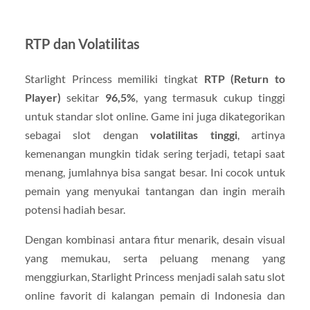
RTP dan Volatilitas
Starlight Princess memiliki tingkat
RTP (Return to
Player)
sekitar
96,5%
, yang termasuk cukup tinggi
untuk standar slot online. Game ini juga dikategorikan
sebagai slot dengan
volatilitas tinggi
, artinya
kemenangan mungkin tidak sering terjadi, tetapi saat
menang, jumlahnya bisa sangat besar. Ini cocok untuk
pemain yang menyukai tantangan dan ingin meraih
potensi hadiah besar.
Dengan kombinasi antara fitur menarik, desain visual
yang memukau, serta peluang menang yang
menggiurkan, Starlight Princess menjadi salah satu slot
online favorit di kalangan pemain di Indonesia dan