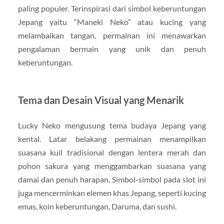
paling populer. Terinspirasi dari simbol keberuntungan
Jepang yaitu “Maneki Neko” atau kucing yang
melambaikan tangan, permainan ini menawarkan
pengalaman bermain yang unik dan penuh
keberuntungan.
Tema dan Desain Visual yang Menarik
Lucky Neko mengusung tema budaya Jepang yang
kental. Latar belakang permainan menampilkan
suasana kuil tradisional dengan lentera merah dan
pohon sakura yang menggambarkan suasana yang
damai dan penuh harapan. Simbol-simbol pada slot ini
juga mencerminkan elemen khas Jepang, seperti kucing
emas, koin keberuntungan, Daruma, dan sushi.