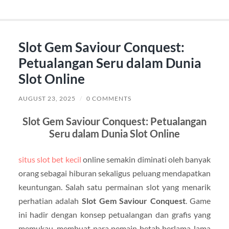
Slot Gem Saviour Conquest:
Petualangan Seru dalam Dunia
Slot Online
AUGUST 23, 2025
/
0 COMMENTS
Slot Gem Saviour Conquest: Petualangan
Seru dalam Dunia Slot Online
situs slot bet kecil
online semakin diminati oleh banyak
orang sebagai hiburan sekaligus peluang mendapatkan
keuntungan. Salah satu permainan slot yang menarik
perhatian adalah
Slot Gem Saviour Conquest
. Game
ini hadir dengan konsep petualangan dan grafis yang
memukau, membuat para pemain betah berlama-lama