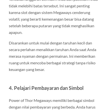
tidak melebihi batas tersebut. Ini sangat penting
karena slot dengan sistem Megaways cenderung
volatil, yang berarti kemenangan besar bisa datang
setelah beberapa putaran yang tidak menghasilkan
apapun.
Disarankan untuk mulai dengan taruhan kecil dan
secara perlahan menaikkan taruhan Anda saat Anda
merasa nyaman dengan permainan. Ini memberikan
ruang untuk mencoba berbagai strategi tanpa risiko
keuangan yang besar.
4.
Pelajari Pembayaran dan Simbol
Power of Thor Megaways memiliki berbagai simbol
dengan nilai pembayaran yang berbeda. Anda harus