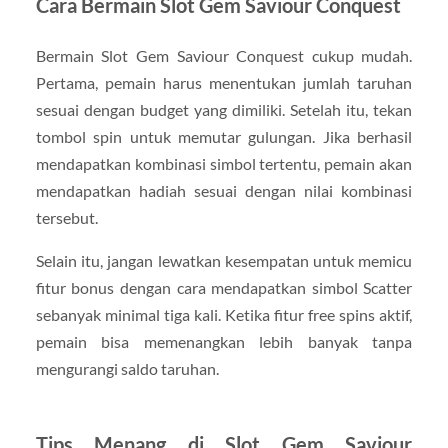
Cara Bermain Slot Gem Saviour Conquest
Bermain Slot Gem Saviour Conquest cukup mudah.
Pertama, pemain harus menentukan jumlah taruhan
sesuai dengan budget yang dimiliki. Setelah itu, tekan
tombol spin untuk memutar gulungan. Jika berhasil
mendapatkan kombinasi simbol tertentu, pemain akan
mendapatkan hadiah sesuai dengan nilai kombinasi
tersebut.
Selain itu, jangan lewatkan kesempatan untuk memicu
fitur bonus dengan cara mendapatkan simbol Scatter
sebanyak minimal tiga kali. Ketika fitur free spins aktif,
pemain bisa memenangkan lebih banyak tanpa
mengurangi saldo taruhan.
Tips Menang di Slot Gem Saviour