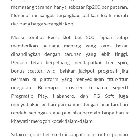
memasang taruhan hanya sebesar Rp200 per putaran.
Nominal ini sangat terjangkau, bahkan lebih murah
daripada harga secangkir kopi.
Meski terlihat kecil, slot bet 200 rupiah tetap
memberikan peluang menang yang sama besar
dibandingkan dengan taruhan yang lebih tinggi.
Pemain tetap berpeluang mendapatkan free spin,
bonus scatter, wild, bahkan jackpot progresif jika
bermain di platform yang menyediakan fitur-fitur
unggulan. Beberapa provider ternama seperti
Pragmatic Play, Habanero, dan PG Soft juga
menyediakan pilihan permainan dengan nilai taruhan
rendah, sehingga siapa pun bisa bermain tanpa harus
khawatir merogoh kocek dalam-dalam.
Selain itu, slot bet kecil ini sangat cocok untuk pemain