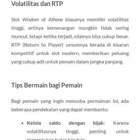
Volatilitas dan RTP
Slot
Wisdom of Athena
biasanya memiliki volatilitas
tinggi, artinya kemenangan mungkin tidak sering
muncul, tetapi ketika terjadi, nilainya bisa cukup besar.
RTP (Return to Player) umumnya berada di kisaran
kompetitif untuk slot modern, memberikan peluang
yang cukup adil untuk pemain dalam jangka panjang.
Tips Bermain bagi Pemain
Bagi pemain yang ingin mencoba permainan ini, ada
beberapa pendekatan yang dapat membantu:
Kelola saldo dengan bijak
: Karena
volatilitasnya tinggi, penting untuk
menentukan batas taruhan.