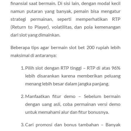
finansial saat bermain. Di sisi lain, dengan modal kecil
namun putaran yang banyak, pemain bisa mengatur
strategi permainan, seperti memperhatikan RTP
(Return to Player), volatilitas, dan pola kemenangan
dari slot yang dimainkan.
Beberapa tips agar bermain slot bet 200 rupiah lebih
maksimal di antaranya:
Pilih slot dengan RTP tinggi – RTP di atas 96%
lebih disarankan karena memberikan peluang
menang lebih besar dalam jangka panjang.
Manfaatkan fitur demo – Sebelum bermain
dengan uang asli, coba permainan versi demo
untuk memahami alur dan fitur bonusnya.
Cari promosi dan bonus tambahan – Banyak