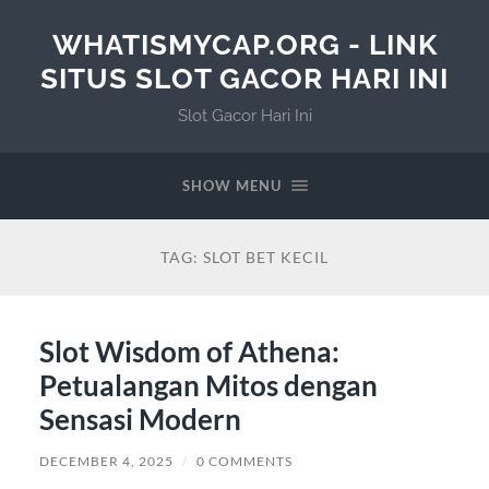
WHATISMYCAP.ORG - LINK
SITUS SLOT GACOR HARI INI
Slot Gacor Hari Ini
SHOW MENU
TAG:
SLOT BET KECIL
Slot Wisdom of Athena:
Petualangan Mitos dengan
Sensasi Modern
DECEMBER 4, 2025
/
0 COMMENTS