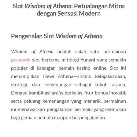
Slot
Wisdom of Athena
: Petualangan Mitos
dengan Sensasi Modern
Pengenalan Slot
Wisdom of Athena
Wisdom of Athena
adalah salah satu permainan
pusatwin
slot bertema mitologi Yunani yang semakin
populer di kalangan pemain kasino online. Slot ini
menampilkan Dewi Athena—simbol kebijaksanaan,
strategi, dan kemenangan—sebagai tokoh utama.
Dengan kombinasi grafis berkelas, fitur bonus inovatif,
serta peluang kemenangan yang menarik, permainan
ini menawarkan pengalaman bermain yang memukau
bagi pemain pemula maupun berpengalaman.