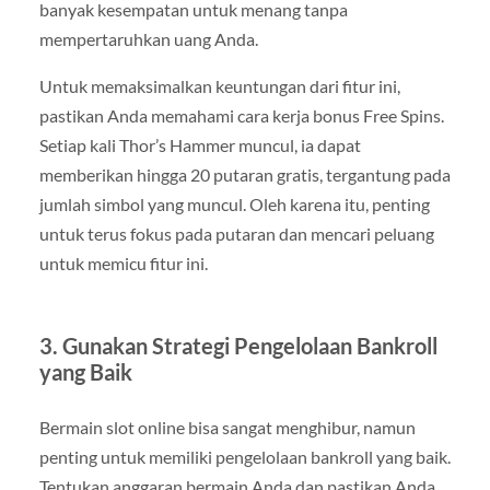
banyak kesempatan untuk menang tanpa
mempertaruhkan uang Anda.
Untuk memaksimalkan keuntungan dari fitur ini,
pastikan Anda memahami cara kerja bonus Free Spins.
Setiap kali Thor’s Hammer muncul, ia dapat
memberikan hingga 20 putaran gratis, tergantung pada
jumlah simbol yang muncul. Oleh karena itu, penting
untuk terus fokus pada putaran dan mencari peluang
untuk memicu fitur ini.
3.
Gunakan Strategi Pengelolaan Bankroll
yang Baik
Bermain slot online bisa sangat menghibur, namun
penting untuk memiliki pengelolaan bankroll yang baik.
Tentukan anggaran bermain Anda dan pastikan Anda