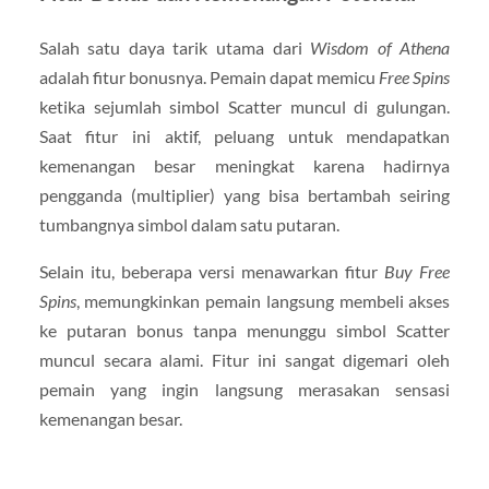
Salah satu daya tarik utama dari
Wisdom of Athena
adalah fitur bonusnya. Pemain dapat memicu
Free Spins
ketika sejumlah simbol Scatter muncul di gulungan.
Saat fitur ini aktif, peluang untuk mendapatkan
kemenangan besar meningkat karena hadirnya
pengganda (multiplier) yang bisa bertambah seiring
tumbangnya simbol dalam satu putaran.
Selain itu, beberapa versi menawarkan fitur
Buy Free
Spins
, memungkinkan pemain langsung membeli akses
ke putaran bonus tanpa menunggu simbol Scatter
muncul secara alami. Fitur ini sangat digemari oleh
pemain yang ingin langsung merasakan sensasi
kemenangan besar.