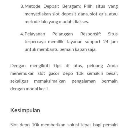
Metode Deposit Beragam: Pilih situs yang
menyediakan slot deposit dana, slot qris, atau
metode lain yang mudah diakses.
Pelayanan Pelanggan Responsif: Situs
terpercaya memiliki layanan support 24 jam
untuk membantu pemain kapan saja.
Dengan mengikuti tips di atas, peluang Anda
menemukan slot gacor depo 10k semakin besar,
sekaligus memaksimalkan pengalaman bermain
dengan modal kecil.
Kesimpulan
Slot depo 10k memberikan solusi tepat bagi pemain