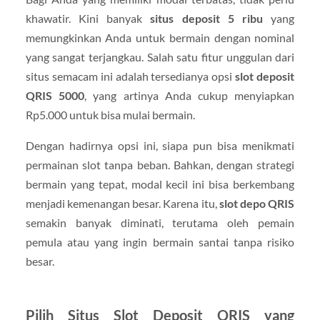
khawatir. Kini banyak
situs deposit 5 ribu
yang
memungkinkan Anda untuk bermain dengan nominal
yang sangat terjangkau. Salah satu fitur unggulan dari
situs semacam ini adalah tersedianya opsi
slot deposit
QRIS 5000
, yang artinya Anda cukup menyiapkan
Rp5.000 untuk bisa mulai bermain.
Dengan hadirnya opsi ini, siapa pun bisa menikmati
permainan slot tanpa beban. Bahkan, dengan strategi
bermain yang tepat, modal kecil ini bisa berkembang
menjadi kemenangan besar. Karena itu,
slot depo QRIS
semakin banyak diminati, terutama oleh pemain
pemula atau yang ingin bermain santai tanpa risiko
besar.
Pilih Situs Slot Deposit QRIS yang