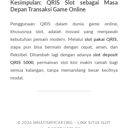
Kesimpulan: QRIS Slot sebagai Masa
Depan Transaksi Game Online
Penggunaan QRIS dalam dunia game online,
khususnya slot, adalah inovasi yang menjawab
kebutuhan pemain modern. Melalui
slot pakai QRIS
,
siapa pun bisa bermain dengan cepat, aman, dan
fleksibel. Ditambah lagi dengan adanya
slot deposit
QRIS 5000
, permainan slot kini makin ramah bagi
semua kalangan, tanpa memandang besar kecilnya
modal.
© 2026
WHATISMYCAP.ORG – LINK SITUS SLOT