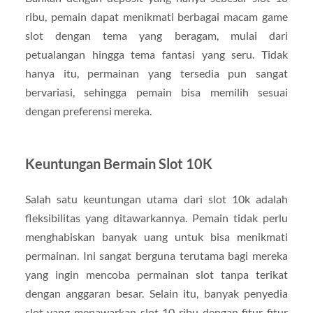
ribu, pemain dapat menikmati berbagai macam game
slot dengan tema yang beragam, mulai dari
petualangan hingga tema fantasi yang seru. Tidak
hanya itu, permainan yang tersedia pun sangat
bervariasi, sehingga pemain bisa memilih sesuai
dengan preferensi mereka.
Keuntungan Bermain Slot 10K
Salah satu keuntungan utama dari slot 10k adalah
fleksibilitas yang ditawarkannya. Pemain tidak perlu
menghabiskan banyak uang untuk bisa menikmati
permainan. Ini sangat berguna terutama bagi mereka
yang ingin mencoba permainan slot tanpa terikat
dengan anggaran besar. Selain itu, banyak penyedia
slot yang menawarkan slot 10 ribu dengan fitur-fitur