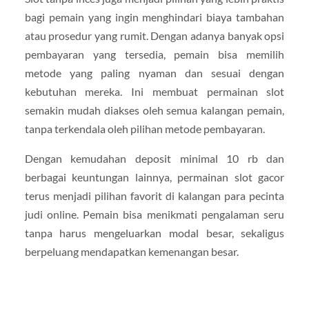
bagi pemain yang ingin menghindari biaya tambahan
atau prosedur yang rumit. Dengan adanya banyak opsi
pembayaran yang tersedia, pemain bisa memilih
metode yang paling nyaman dan sesuai dengan
kebutuhan mereka. Ini membuat permainan slot
semakin mudah diakses oleh semua kalangan pemain,
tanpa terkendala oleh pilihan metode pembayaran.
Dengan kemudahan deposit minimal 10 rb dan
berbagai keuntungan lainnya, permainan slot gacor
terus menjadi pilihan favorit di kalangan para pecinta
judi online. Pemain bisa menikmati pengalaman seru
tanpa harus mengeluarkan modal besar, sekaligus
berpeluang mendapatkan kemenangan besar.