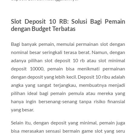
Slot Deposit 10 RB: Solusi Bagi Pemain
dengan Budget Terbatas
Bagi banyak pemain, memulai permainan slot dengan
nominal besar seringkali terasa berat. Namun, dengan
adanya pilihan slot deposit 10 rb atau slot minimal
deposit 10000, pemain bisa menikmati permainan
dengan deposit yang lebih kecil. Deposit 10 ribu adalah
angka yang sangat terjangkau, membuatnya menjadi
pilihan ideal bagi pemain pemula atau mereka yang
hanya ingin bersenang-senang tanpa risiko finansial
yang besar.
Selain itu, dengan deposit yang minimal, pemain juga
bisa merasakan sensasi bermain game slot yang seru