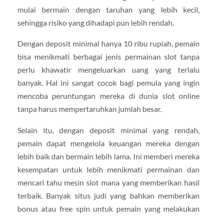
mulai bermain dengan taruhan yang lebih kecil,
sehingga risiko yang dihadapi pun lebih rendah.
Dengan deposit minimal hanya 10 ribu rupiah, pemain
bisa menikmati berbagai jenis permainan slot tanpa
perlu khawatir mengeluarkan uang yang terlalu
banyak. Hal ini sangat cocok bagi pemula yang ingin
mencoba peruntungan mereka di dunia slot online
tanpa harus mempertaruhkan jumlah besar.
Selain itu, dengan deposit minimal yang rendah,
pemain dapat mengelola keuangan mereka dengan
lebih baik dan bermain lebih lama. Ini memberi mereka
kesempatan untuk lebih menikmati permainan dan
mencari tahu mesin slot mana yang memberikan hasil
terbaik. Banyak situs judi yang bahkan memberikan
bonus atau free spin untuk pemain yang melakukan