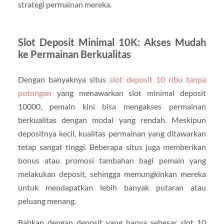
strategi permainan mereka.
Slot Deposit Minimal 10K: Akses Mudah
ke Permainan Berkualitas
Dengan banyaknya situs
slot deposit 10 ribu tanpa
potongan
yang menawarkan slot minimal deposit
10000, pemain kini bisa mengakses permainan
berkualitas dengan modal yang rendah. Meskipun
depositnya kecil, kualitas permainan yang ditawarkan
tetap sangat tinggi. Beberapa situs juga memberikan
bonus atau promosi tambahan bagi pemain yang
melakukan deposit, sehingga memungkinkan mereka
untuk mendapatkan lebih banyak putaran atau
peluang menang.
Bahkan dengan deposit yang hanya sebesar slot 10