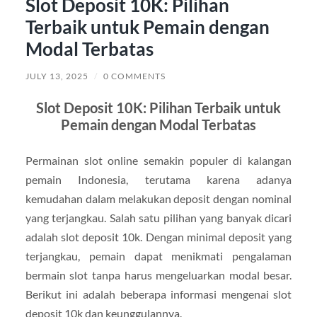
Slot Deposit 10K: Pilihan
Terbaik untuk Pemain dengan
Modal Terbatas
JULY 13, 2025
/
0 COMMENTS
Slot Deposit 10K: Pilihan Terbaik untuk
Pemain dengan Modal Terbatas
Permainan slot online semakin populer di kalangan
pemain Indonesia, terutama karena adanya
kemudahan dalam melakukan deposit dengan nominal
yang terjangkau. Salah satu pilihan yang banyak dicari
adalah slot deposit 10k. Dengan minimal deposit yang
terjangkau, pemain dapat menikmati pengalaman
bermain slot tanpa harus mengeluarkan modal besar.
Berikut ini adalah beberapa informasi mengenai slot
deposit 10k dan keunggulannya.