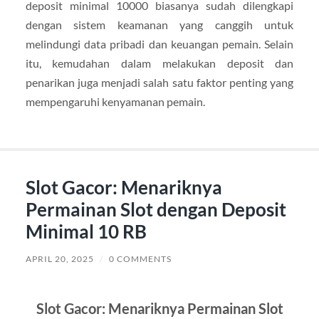
deposit minimal 10000 biasanya sudah dilengkapi
dengan sistem keamanan yang canggih untuk
melindungi data pribadi dan keuangan pemain. Selain
itu, kemudahan dalam melakukan deposit dan
penarikan juga menjadi salah satu faktor penting yang
mempengaruhi kenyamanan pemain.
Slot Gacor: Menariknya
Permainan Slot dengan Deposit
Minimal 10 RB
APRIL 20, 2025
/
0 COMMENTS
Slot Gacor: Menariknya Permainan Slot