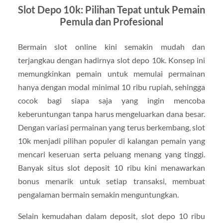
Slot Depo 10k: Pilihan Tepat untuk Pemain
Pemula dan Profesional
Bermain slot online kini semakin mudah dan
terjangkau dengan hadirnya slot depo 10k. Konsep ini
memungkinkan pemain untuk memulai permainan
hanya dengan modal minimal 10 ribu rupiah, sehingga
cocok bagi siapa saja yang ingin mencoba
keberuntungan tanpa harus mengeluarkan dana besar.
Dengan variasi permainan yang terus berkembang, slot
10k menjadi pilihan populer di kalangan pemain yang
mencari keseruan serta peluang menang yang tinggi.
Banyak situs slot deposit 10 ribu kini menawarkan
bonus menarik untuk setiap transaksi, membuat
pengalaman bermain semakin menguntungkan.
Selain kemudahan dalam deposit, slot depo 10 ribu