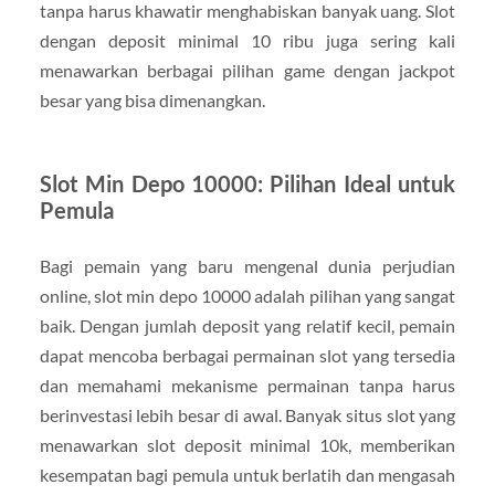
tanpa harus khawatir menghabiskan banyak uang. Slot
dengan deposit minimal 10 ribu juga sering kali
menawarkan berbagai pilihan game dengan jackpot
besar yang bisa dimenangkan.
Slot Min Depo 10000: Pilihan Ideal untuk
Pemula
Bagi pemain yang baru mengenal dunia perjudian
online, slot min depo 10000 adalah pilihan yang sangat
baik. Dengan jumlah deposit yang relatif kecil, pemain
dapat mencoba berbagai permainan slot yang tersedia
dan memahami mekanisme permainan tanpa harus
berinvestasi lebih besar di awal. Banyak situs slot yang
menawarkan slot deposit minimal 10k, memberikan
kesempatan bagi pemula untuk berlatih dan mengasah