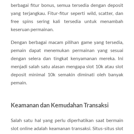
berbagai fitur bonus, semua tersedia dengan deposit
yang terjangkau. Fitur-fitur seperti wild, scatter, dan
free spins sering kali tersedia untuk menambah
keseruan permainan.
Dengan berbagai macam pilihan game yang tersedia,
pemain dapat menemukan permainan yang sesuai
dengan selera dan tingkat kenyamanan mereka. Ini
menjadi salah satu alasan mengapa slot 10k atau slot
deposit minimal 10k semakin diminati oleh banyak
pemain.
Keamanan dan Kemudahan Transaksi
Salah satu hal yang perlu diperhatikan saat bermain
slot online adalah keamanan transaksi. Situs-situs slot