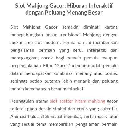
Slot Mahjong Gacor: Hiburan Interaktif
dengan Peluang Menang Besar
Slot
Mahjong Gacor
semakin diminati karena
menggabungkan unsur tradisional Mahjong dengan
mekanisme slot modern. Permainan ini memberikan
pengalaman bermain yang seru, interaktif, dan
menegangkan, cocok bagi pemain pemula maupun
berpengalaman. Fitur “Gacor” mempermudah pemain
dalam mendapatkan kombinasi menang atau bonus,
sehingga setiap putaran lebih menarik dan peluang
meraih kemenangan besar meningkat.
Keunggulan utama
slot scatter hitam mahjong
gacor
terletak pada desain simbol dan grafis yang autentik.
Animasi halus, efek visual memikat, serta musik latar
yang sesuai tema memberikan pengalaman bermain