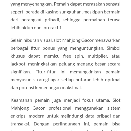
yang menyenangkan. Pemain dapat merasakan sensasi
seperti berada di kasino sungguhan, meskipun bermain
dari perangkat pribadi, sehingga permainan terasa
lebih hidup dan interaktif.
Selain hiburan visual, slot Mahjong Gacor menawarkan
berbagai fitur bonus yang menguntungkan. Simbol
khusus dapat memicu free spin, multiplier, atau
jackpot, meningkatkan peluang menang besar secara
signifikan. Fitur-fitur ini memungkinkan pemain
menyusun strategi agar setiap putaran lebih optimal
dan potensi kemenangan maksimal.
Keamanan pemain juga menjadi fokus utama. Slot
Mahjong Gacor profesional menggunakan sistem
enkripsi modern untuk melindungi data pribadi dan
transaksi. Dengan perlindungan ini, pemain bisa