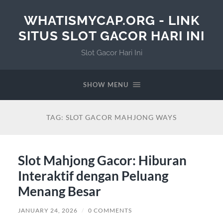
WHATISMYCAP.ORG - LINK
SITUS SLOT GACOR HARI INI
Slot Gacor Hari Ini
SHOW MENU
TAG:
SLOT GACOR MAHJONG WAYS
Slot Mahjong Gacor: Hiburan
Interaktif dengan Peluang
Menang Besar
JANUARY 24, 2026
/
0 COMMENTS