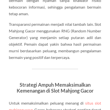
bermain dengan nyaman tanpa khawatir risiko
kebocoran informasi, sehingga pengalaman bermain
tetap aman.
Transparansi permainan menjadi nilai tambah lain. Slot
Mahjong Gacor menggunakan RNG (Random Number
Generator) yang menjamin setiap putaran adil dan
objektif. Pemain dapat yakin bahwa hasil permainan
murni berdasarkan peluang, membangun pengalaman
bermain yang positif dan terpercaya.
Strategi Ampuh Memaksimalkan
Kemenangan di Slot Mahjong Gacor
Untuk memaksimalkan peluang menang di
situs slot
mahjong ways
Gacor, beberapa strategi penting dapat