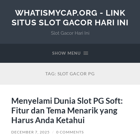
WHATISMYCAP.ORG - LINK
SITUS SLOT GACOR HARI INI
Slot Gacor Hari Ini
SHOW MENU
TAG:
SLOT GACOR PG
Menyelami Dunia Slot PG Soft:
Fitur dan Tema Menarik yang
Harus Anda Ketahui
DECEMBER 7, 2025
/
0 COMMENTS