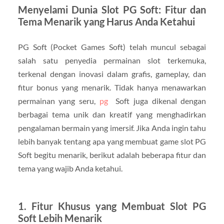
Menyelami Dunia Slot PG Soft: Fitur dan
Tema Menarik yang Harus Anda Ketahui
PG Soft (Pocket Games Soft) telah muncul sebagai
salah satu penyedia permainan slot terkemuka,
terkenal dengan inovasi dalam grafis, gameplay, dan
fitur bonus yang menarik. Tidak hanya menawarkan
permainan yang seru,
pg
Soft juga dikenal dengan
berbagai tema unik dan kreatif yang menghadirkan
pengalaman bermain yang imersif. Jika Anda ingin tahu
lebih banyak tentang apa yang membuat game slot PG
Soft begitu menarik, berikut adalah beberapa fitur dan
tema yang wajib Anda ketahui.
1. Fitur Khusus yang Membuat Slot PG
Soft Lebih Menarik