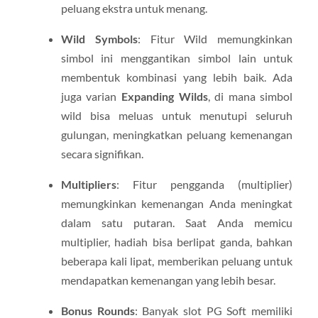
peluang ekstra untuk menang.
Wild Symbols
: Fitur Wild memungkinkan
simbol ini menggantikan simbol lain untuk
membentuk kombinasi yang lebih baik. Ada
juga varian
Expanding Wilds
, di mana simbol
wild bisa meluas untuk menutupi seluruh
gulungan, meningkatkan peluang kemenangan
secara signifikan.
Multipliers
: Fitur pengganda (multiplier)
memungkinkan kemenangan Anda meningkat
dalam satu putaran. Saat Anda memicu
multiplier, hadiah bisa berlipat ganda, bahkan
beberapa kali lipat, memberikan peluang untuk
mendapatkan kemenangan yang lebih besar.
Bonus Rounds
: Banyak slot PG Soft memiliki