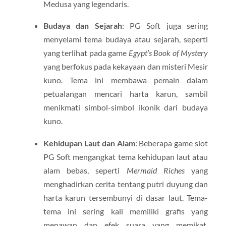
Medusa yang legendaris.
Budaya dan Sejarah
: PG Soft juga sering
menyelami tema budaya atau sejarah, seperti
yang terlihat pada game
Egypt’s Book of Mystery
yang berfokus pada kekayaan dan misteri Mesir
kuno. Tema ini membawa pemain dalam
petualangan mencari harta karun, sambil
menikmati simbol-simbol ikonik dari budaya
kuno.
Kehidupan Laut dan Alam
: Beberapa game slot
PG Soft mengangkat tema kehidupan laut atau
alam bebas, seperti
Mermaid Riches
yang
menghadirkan cerita tentang putri duyung dan
harta karun tersembunyi di dasar laut. Tema-
tema ini sering kali memiliki grafis yang
menawan dan efek suara yang memikat,