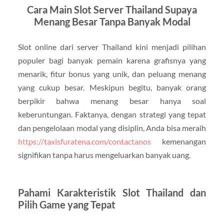
Cara Main Slot Server Thailand Supaya
Menang Besar Tanpa Banyak Modal
Slot online dari server Thailand kini menjadi pilihan
populer bagi banyak pemain karena grafisnya yang
menarik, fitur bonus yang unik, dan peluang menang
yang cukup besar. Meskipun begitu, banyak orang
berpikir bahwa menang besar hanya soal
keberuntungan. Faktanya, dengan strategi yang tepat
dan pengelolaan modal yang disiplin, Anda bisa meraih
https://taxisfuratena.com/contactanos
kemenangan
signifikan tanpa harus mengeluarkan banyak uang.
Pahami Karakteristik Slot Thailand dan
Pilih Game yang Tepat