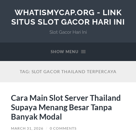
WHATISMYCAP.ORG - LINK
SITUS SLOT GACOR HARI INI
Slot Gacor Hari Ini
SHOW MENU
TAG:
SLOT GACOR THAILAND TERPERCAYA
Cara Main Slot Server Thailand
Supaya Menang Besar Tanpa
Banyak Modal
MARCH 31, 2026
/
0 COMMENTS