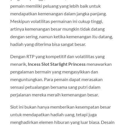
pemain memiliki peluang yang lebih baik untuk
mendapatkan kemenangan dalam jangka panjang.
Meskipun volatilitas permainan ini cukup tinggi,
artinya kemenangan besar mungkin tidak datang
dengan sering, namun ketika kemenangan itu datang,
hadiah yang diterima bisa sangat besar.
Dengan RTP yang kompetitif dan volatilitas yang
menarik,
Incess Slot Starlight Princess
menawarkan
pengalaman bermain yang mengasyikkan dan
menguntungkan. Para pemain dapat merasakan
sensasi petualangan bersama sang putri dalam
perjalanan mereka meraih kemenangan besar.
Slot ini bukan hanya memberikan kesempatan besar
untuk mendapatkan hadiah uang, tetapi juga
menghadirkan elemen hiburan yang luar biasa. Desain