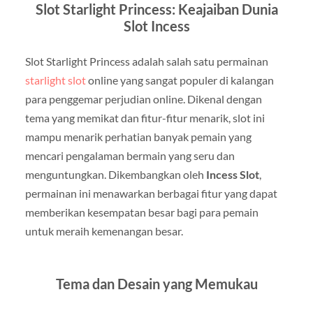
Slot Starlight Princess: Keajaiban Dunia
Slot Incess
Slot Starlight Princess adalah salah satu permainan
starlight slot
online yang sangat populer di kalangan
para penggemar perjudian online. Dikenal dengan
tema yang memikat dan fitur-fitur menarik, slot ini
mampu menarik perhatian banyak pemain yang
mencari pengalaman bermain yang seru dan
menguntungkan. Dikembangkan oleh
Incess Slot
,
permainan ini menawarkan berbagai fitur yang dapat
memberikan kesempatan besar bagi para pemain
untuk meraih kemenangan besar.
Tema dan Desain yang Memukau