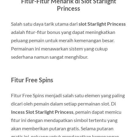
Fitur-Fitur Menarik di Slot Starlight
Princess
Salah satu daya tarik utama dari
slot Starlight Princess
adalah fitur-fitur bonus yang dapat meningkatkan
peluang pemain untuk meraih kemenangan besar.
Permainan ini menawarkan sistem yang cukup
sederhana namun sangat menghibur.
Fitur Free Spins
Fitur Free Spins menjadi salah satu elemen yang paling
dicari oleh pemain dalam setiap permainan slot. Di
Incess Slot Starlight Princess
, pemain dapat memicu
fitur ini dengan mendapatkan simbol tertentu yang
akan memberikan putaran gratis. Selama putaran
gratis ini, peluang untuk mendapatkan kemenangan