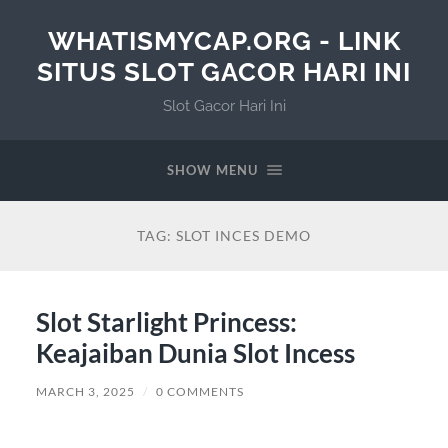
WHATISMYCAP.ORG - LINK
SITUS SLOT GACOR HARI INI
Slot Gacor Hari Ini
SHOW MENU
TAG:
SLOT INCES DEMO
Slot Starlight Princess:
Keajaiban Dunia Slot Incess
MARCH 3, 2025
/
0 COMMENTS