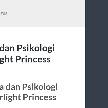
CESS
dan Psikologi
ght Princess
a dan Psikologi
rlight Princess