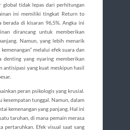
 global tidak lepas dari perhitungan
ainan ini memiliki tingkat Return to
berada di kisaran 96,5%. Angka ini
ainan dirancang untuk memberikan
panjang. Namun, yang lebih menarik
i kemenangan” melalui efek suara dan
ara denting yang nyaring memberikan
 antisipasi yang kuat meskipun hasil
esar.
inkan peran psikologis yang krusial.
atu kesempatan tunggal. Namun, dalam
antai kemenangan yang panjang. Hal ini
 satu taruhan, di mana pemain merasa
a pertaruhkan. Efek visual saat sang