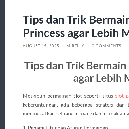
Tips dan Trik Bermain
Princess agar Lebih
AUGUST 15, 2025
/
MIRELLA
/
0 COMMENTS
Tips dan Trik Bermain 
agar Lebih
Meskipun permainan slot seperti situs
slot 
keberuntungan, ada beberapa strategi dan
meningkatkan peluang menang dan memaksima
1. Pahami Fitur dan Aturan Permainan