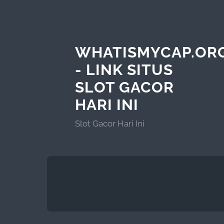
WHATISMYCAP.OR
- LINK SITUS
SLOT GACOR
HARI INI
Slot Gacor Hari Ini