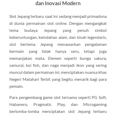
dan Inovasi Modern
Slot Jepang terbaru saat ini sedang menjadi primadona
di dunia permainan slot online. Dengan mengangkat
tema budaya Jepang yang penuh simbol
keberuntungan, keindahan alam, dan kisah legendaris,
slot bertema Jepang menawarkan pengalaman
bermain yang tidak hanya seru, tetapi juga
memanjakan mata. Elemen seperti bunga sakura,
samurai, koi fish, dan naga menjadi ikon yang sering
muncul dalam permainan ini, menciptakan nuansa khas
Negeri Matahari Terbit yang begitu menarik bagi para
pemain.
Para pengembang game slot ternama seperti PG Soft,
Habanero, Pragmatic Play, dan Microgaming
berlomba-lomba menciptakan slot Jepang terbaru