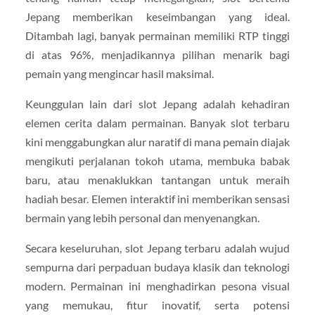
Jepang memberikan keseimbangan yang ideal.
Ditambah lagi, banyak permainan memiliki RTP tinggi
di atas 96%, menjadikannya pilihan menarik bagi
pemain yang mengincar hasil maksimal.
Keunggulan lain dari slot Jepang adalah kehadiran
elemen cerita dalam permainan. Banyak slot terbaru
kini menggabungkan alur naratif di mana pemain diajak
mengikuti perjalanan tokoh utama, membuka babak
baru, atau menaklukkan tantangan untuk meraih
hadiah besar. Elemen interaktif ini memberikan sensasi
bermain yang lebih personal dan menyenangkan.
Secara keseluruhan, slot Jepang terbaru adalah wujud
sempurna dari perpaduan budaya klasik dan teknologi
modern. Permainan ini menghadirkan pesona visual
yang memukau, fitur inovatif, serta potensi