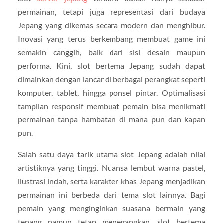
permainan, tetapi juga representasi dari budaya
Jepang yang dikemas secara modern dan menghibur.
Inovasi yang terus berkembang membuat game ini
semakin canggih, baik dari sisi desain maupun
performa. Kini, slot bertema Jepang sudah dapat
dimainkan dengan lancar di berbagai perangkat seperti
komputer, tablet, hingga ponsel pintar. Optimalisasi
tampilan responsif membuat pemain bisa menikmati
permainan tanpa hambatan di mana pun dan kapan
pun.
Salah satu daya tarik utama slot Jepang adalah nilai
artistiknya yang tinggi. Nuansa lembut warna pastel,
ilustrasi indah, serta karakter khas Jepang menjadikan
permainan ini berbeda dari tema slot lainnya. Bagi
pemain yang menginginkan suasana bermain yang
tenang namun tetap menegangkan, slot bertema