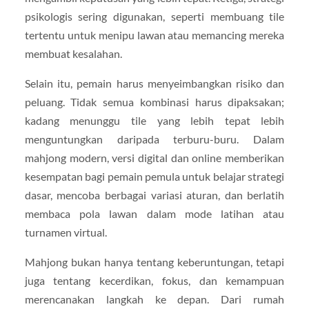
psikologis sering digunakan, seperti membuang tile
tertentu untuk menipu lawan atau memancing mereka
membuat kesalahan.
Selain itu, pemain harus menyeimbangkan risiko dan
peluang. Tidak semua kombinasi harus dipaksakan;
kadang menunggu tile yang lebih tepat lebih
menguntungkan daripada terburu-buru. Dalam
mahjong modern, versi digital dan online memberikan
kesempatan bagi pemain pemula untuk belajar strategi
dasar, mencoba berbagai variasi aturan, dan berlatih
membaca pola lawan dalam mode latihan atau
turnamen virtual.
Mahjong bukan hanya tentang keberuntungan, tetapi
juga tentang kecerdikan, fokus, dan kemampuan
merencanakan langkah ke depan. Dari rumah