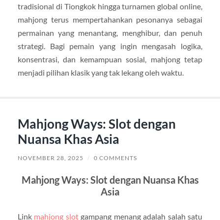
tradisional di Tiongkok hingga turnamen global online,
mahjong terus mempertahankan pesonanya sebagai
permainan yang menantang, menghibur, dan penuh
strategi. Bagi pemain yang ingin mengasah logika,
konsentrasi, dan kemampuan sosial, mahjong tetap
menjadi pilihan klasik yang tak lekang oleh waktu.
Mahjong Ways: Slot dengan
Nuansa Khas Asia
NOVEMBER 28, 2025
/
0 COMMENTS
Mahjong Ways: Slot dengan Nuansa Khas
Asia
Link
mahjong slot
gampang menang adalah salah satu