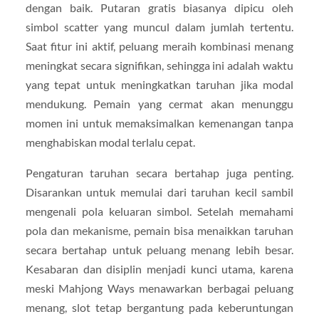
dengan baik. Putaran gratis biasanya dipicu oleh
simbol scatter yang muncul dalam jumlah tertentu.
Saat fitur ini aktif, peluang meraih kombinasi menang
meningkat secara signifikan, sehingga ini adalah waktu
yang tepat untuk meningkatkan taruhan jika modal
mendukung. Pemain yang cermat akan menunggu
momen ini untuk memaksimalkan kemenangan tanpa
menghabiskan modal terlalu cepat.
Pengaturan taruhan secara bertahap juga penting.
Disarankan untuk memulai dari taruhan kecil sambil
mengenali pola keluaran simbol. Setelah memahami
pola dan mekanisme, pemain bisa menaikkan taruhan
secara bertahap untuk peluang menang lebih besar.
Kesabaran dan disiplin menjadi kunci utama, karena
meski Mahjong Ways menawarkan berbagai peluang
menang, slot tetap bergantung pada keberuntungan