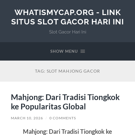
WHATISMYCAP.ORG - LINK
SITUS SLOT GACOR HARI INI
Slot Gacor Hari Ini
SHOW MENU
TAG:
SLOT MAHJONG GACOR
Mahjong: Dari Tradisi Tiongkok
ke Popularitas Global
MARCH 10, 2026
/
0 COMMENTS
Mahjong: Dari Tradisi Tiongkok ke