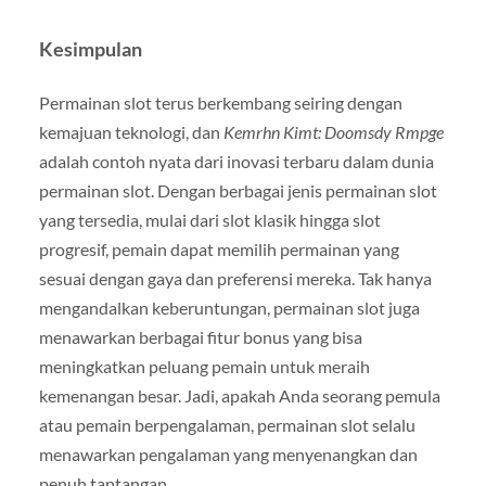
Kesimpulan
Permainan slot terus berkembang seiring dengan
kemajuan teknologi, dan
Kemrhn Kimt: Doomsdy Rmpge
adalah contoh nyata dari inovasi terbaru dalam dunia
permainan slot. Dengan berbagai jenis permainan slot
yang tersedia, mulai dari slot klasik hingga slot
progresif, pemain dapat memilih permainan yang
sesuai dengan gaya dan preferensi mereka. Tak hanya
mengandalkan keberuntungan, permainan slot juga
menawarkan berbagai fitur bonus yang bisa
meningkatkan peluang pemain untuk meraih
kemenangan besar. Jadi, apakah Anda seorang pemula
atau pemain berpengalaman, permainan slot selalu
menawarkan pengalaman yang menyenangkan dan
penuh tantangan.