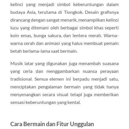
kelinci yang menjadi simbol keberuntungan dalam
budaya Asia, terutama di Tiongkok. Desain grafisnya
dirancang dengan sangat menarik, menampilkan kelinci
lucu yang ditemani oleh berbagai simbol khas seperti
koin emas, bunga sakura, dan lentera merah. Warna-
warna cerah dan animasi yang halus membuat pemain
betah berlama-lama saat bermain.
Musik latar yang digunakan juga menambah suasana
yang ceria dan menggambarkan nuansa perayaan
tradisional. Semua elemen ini berpadu menjadi satu,
menciptakan pengalaman bermain yang tidak hanya
menyenangkan secara visual tetapi juga memberikan
sensasi keberuntungan yang kental.
Cara Bermain dan Fitur Unggulan