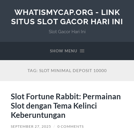
WHATISMYCAP.ORG - LINK
SITUS SLOT GACOR HARI INI
Slot Gacor Hari Ini
SHOW MENU
TAG:
SLOT MINIMAL DEPOSIT 10000
Slot Fortune Rabbit: Permainan
Slot dengan Tema Kelinci
Keberuntungan
SEPTEMBER 27, 2025
/
0 COMMENTS