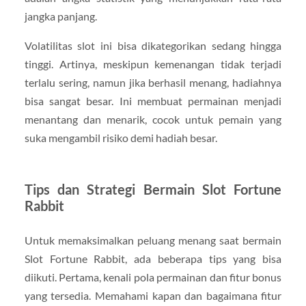
jangka panjang.
Volatilitas slot ini bisa dikategorikan sedang hingga
tinggi. Artinya, meskipun kemenangan tidak terjadi
terlalu sering, namun jika berhasil menang, hadiahnya
bisa sangat besar. Ini membuat permainan menjadi
menantang dan menarik, cocok untuk pemain yang
suka mengambil risiko demi hadiah besar.
Tips dan Strategi Bermain Slot Fortune
Rabbit
Untuk memaksimalkan peluang menang saat bermain
Slot Fortune Rabbit, ada beberapa tips yang bisa
diikuti. Pertama, kenali pola permainan dan fitur bonus
yang tersedia. Memahami kapan dan bagaimana fitur