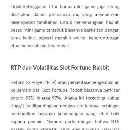
Tidak ketinggalan, fitur bonus mini game juga sering
disisipkan dalam permainan ini, yang memberikan
kesempatan tambahan untuk memenangkan hadiah
besar. Mini game tersebut biasanya berkaitan dengan
tema kelinci, seperti memilih wortel keberuntungan
atau memecahkan telur emas.
RTP dan Volatilitas Slot Fortune Rabbit
Return to Player (RTP) atau persentase pengembalian
ke pemain dari Slot Fortune Rabbit biasanya berkisar
antara 95% hingga 97%. Angka ini tergolong cukup
tinggi jika dibandingkan dengan slot lainnya, sehingga
memberikan harapan kemenangan yang lebih baik
kepada pemain. Namun, perlu diingat bahwa RTP
adalah angka statistik yang menunjukkan rata-rata