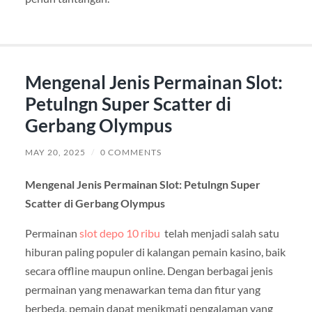
Mengenal Jenis Permainan Slot:
Petulngn Super Scatter di
Gerbang Olympus
MAY 20, 2025
/
0 COMMENTS
Mengenal Jenis Permainan Slot: Petulngn Super
Scatter di Gerbang Olympus
Permainan
slot depo 10 ribu
telah menjadi salah satu
hiburan paling populer di kalangan pemain kasino, baik
secara offline maupun online. Dengan berbagai jenis
permainan yang menawarkan tema dan fitur yang
berbeda, pemain dapat menikmati pengalaman yang