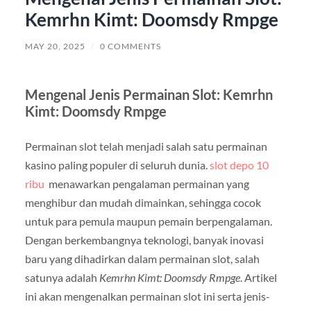
Kemrhn Kimt: Doomsdy Rmpge
MAY 20, 2025
/
0 COMMENTS
Mengenal Jenis Permainan Slot: Kemrhn
Kimt: Doomsdy Rmpge
Permainan slot telah menjadi salah satu permainan
kasino paling populer di seluruh dunia.
slot depo 10
ribu
menawarkan pengalaman permainan yang
menghibur dan mudah dimainkan, sehingga cocok
untuk para pemula maupun pemain berpengalaman.
Dengan berkembangnya teknologi, banyak inovasi
baru yang dihadirkan dalam permainan slot, salah
satunya adalah
Kemrhn Kimt: Doomsdy Rmpge
. Artikel
ini akan mengenalkan permainan slot ini serta jenis-