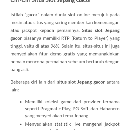
Istilah “gacor” dalam dunia slot online merujuk pada
mesin atau situs yang sering memberikan kemenangan
atau jackpot kepada pemainnya.
Situs slot Jepang
gacor
biasanya memiliki RTP (Return to Player) yang
tinggi, yaitu di atas 96%. Selain itu, situs-situs ini juga
menyediakan fitur demo gratis yang memungkinkan
pemain mencoba permainan sebelum bertaruh dengan
uang asli.
Beberapa ciri lain dari
situs slot Jepang gacor
antara
lain:
Memiliki koleksi game dari provider ternama
seperti Pragmatic Play, PG Soft, dan Habanero
yang menyediakan tema Jepang
Menyediakan statistik live mengenai jackpot