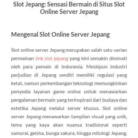
Slot Jepang: Sensasi Bermain di Situs Slot
Online Server Jepang
Mengenal Slot Online Server Jepang
Slot online server Jepang merupakan salah satu varian
permainan
link slot jepang
yang kini semakin diminati
oleh para pemain di Indonesia. Meskipun industri
perjudian di Jepang sendiri memiliki regulasi yang
ketat, namun perkembangan teknologi memungkinkan
penyedia layanan game online untuk menawarkan
pengalaman bermain yang terinspirasi dari budaya dan
estetika Jepang melalui server khusus. Slot online
server Jepang menawarkan tampilan visual yang unik,
tema yang kaya akan nuansa tradisional seperti
samurai, geisha, bunga sakura, hingga mitologi Jepang,