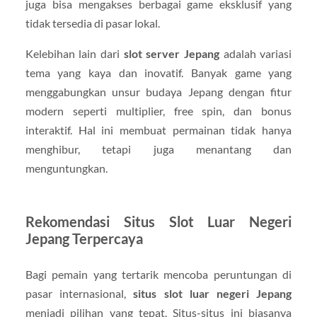
juga bisa mengakses berbagai game eksklusif yang
tidak tersedia di pasar lokal.
Kelebihan lain dari
slot server Jepang
adalah variasi
tema yang kaya dan inovatif. Banyak game yang
menggabungkan unsur budaya Jepang dengan fitur
modern seperti multiplier, free spin, dan bonus
interaktif. Hal ini membuat permainan tidak hanya
menghibur, tetapi juga menantang dan
menguntungkan.
Rekomendasi Situs Slot Luar Negeri
Jepang Terpercaya
Bagi pemain yang tertarik mencoba peruntungan di
pasar internasional,
situs slot luar negeri Jepang
menjadi pilihan yang tepat. Situs-situs ini biasanya