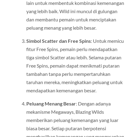
lain untuk membentuk kombinasi kemenangan
yang lebih baik. Wild ini muncul di gulungan
dan membantu pemain untuk menciptakan
peluang menang yang lebih besar.
Simbol Scatter dan Free Spins
: Untuk memicu
fitur Free Spins, pemain perlu mendapatkan
tiga simbol Scatter atau lebih. Selama putaran
Free Spins, pemain dapat menikmati putaran
tambahan tanpa perlu mempertaruhkan
taruhan mereka, meningkatkan peluang untuk
mendapatkan kemenangan besar.
Peluang Menang Besar
: Dengan adanya
mekanisme Megaways, Blazing Wilds
memberikan peluang kemenangan yang luar
biasa besar. Setiap putaran berpotensi
menghasilkan kemenangan yang mengesankan