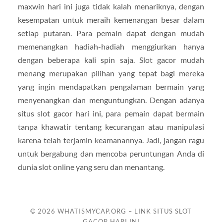
maxwin hari ini juga tidak kalah menariknya, dengan
kesempatan untuk meraih kemenangan besar dalam
setiap putaran. Para pemain dapat dengan mudah
memenangkan hadiah-hadiah menggiurkan hanya
dengan beberapa kali spin saja. Slot gacor mudah
menang merupakan pilihan yang tepat bagi mereka
yang ingin mendapatkan pengalaman bermain yang
menyenangkan dan menguntungkan. Dengan adanya
situs slot gacor hari ini, para pemain dapat bermain
tanpa khawatir tentang kecurangan atau manipulasi
karena telah terjamin keamanannya. Jadi, jangan ragu
untuk bergabung dan mencoba peruntungan Anda di
dunia slot online yang seru dan menantang.
© 2026
WHATISMYCAP.ORG – LINK SITUS SLOT
GACOR HARI INI