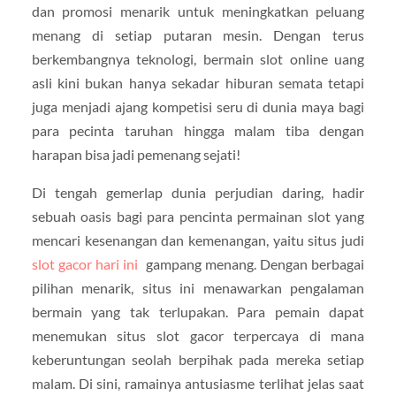
dan promosi menarik untuk meningkatkan peluang
menang di setiap putaran mesin. Dengan terus
berkembangnya teknologi, bermain slot online uang
asli kini bukan hanya sekadar hiburan semata tetapi
juga menjadi ajang kompetisi seru di dunia maya bagi
para pecinta taruhan hingga malam tiba dengan
harapan bisa jadi pemenang sejati!
Di tengah gemerlap dunia perjudian daring, hadir
sebuah oasis bagi para pencinta permainan slot yang
mencari kesenangan dan kemenangan, yaitu situs judi
slot gacor hari ini
gampang menang. Dengan berbagai
pilihan menarik, situs ini menawarkan pengalaman
bermain yang tak terlupakan. Para pemain dapat
menemukan situs slot gacor terpercaya di mana
keberuntungan seolah berpihak pada mereka setiap
malam. Di sini, ramainya antusiasme terlihat jelas saat