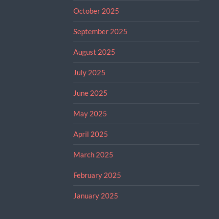
October 2025
September 2025
August 2025
July 2025
June 2025
May 2025
April 2025
March 2025
February 2025
January 2025