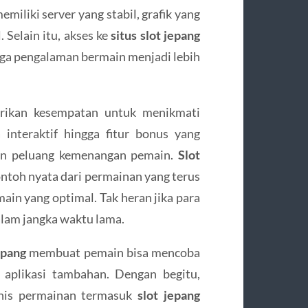
iliki server yang stabil, grafik yang
Selain itu, akses ke
situs slot jepang
ngga pengalaman bermain menjadi lebih
ikan kesempatan untuk menikmati
 interaktif hingga fitur bonus yang
an peluang kemenangan pemain.
Slot
ntoh nyata dari permainan yang terus
in yang optimal. Tak heran jika para
alam jangka waktu lama.
jepang
membuat pemain bisa mencoba
aplikasi tambahan. Dengan begitu,
enis permainan termasuk
slot jepang