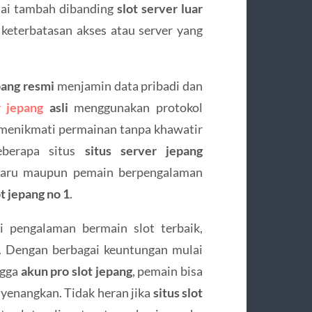
ilai tambah dibanding
slot server luar
keterbatasan akses atau server yang
pang resmi
menjamin data pribadi dan
r jepang
asli
menggunakan protokol
 menikmati permainan tanpa khawatir
eberapa situs
situs server jepang
 baru maupun pemain berpengalaman
ot jepang no 1
.
i pengalaman bermain slot terbaik,
t. Dengan berbagai keuntungan mulai
ngga
akun pro slot jepang
, pemain bisa
yenangkan. Tidak heran jika
situs slot