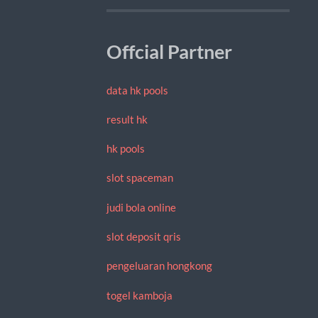
Offcial Partner
data hk pools
result hk
hk pools
slot spaceman
judi bola online
slot deposit qris
pengeluaran hongkong
togel kamboja