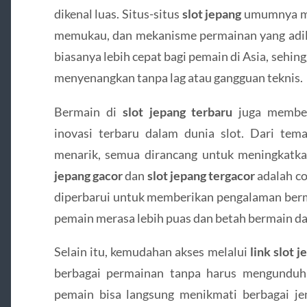
dikenal luas. Situs-situs
slot jepang
umumnya mem
memukau, dan mekanisme permainan yang adil. 
biasanya lebih cepat bagi pemain di Asia, sehi
menyenangkan tanpa lag atau gangguan teknis.
Bermain di
slot jepang terbaru
juga member
inovasi terbaru dalam dunia slot. Dari tema
menarik, semua dirancang untuk meningkatk
jepang gacor
dan
slot jepang tergacor
adalah co
diperbarui untuk memberikan pengalaman berma
pemain merasa lebih puas dan betah bermain d
Selain itu, kemudahan akses melalui
link slot 
berbagai permainan tanpa harus mengunduh 
pemain bisa langsung menikmati berbagai j