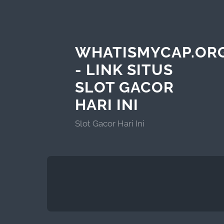
WHATISMYCAP.OR
- LINK SITUS
SLOT GACOR
HARI INI
Slot Gacor Hari Ini