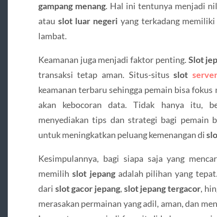
gampang menang
. Hal ini tentunya menjadi n
atau
slot luar negeri
yang terkadang memiliki 
lambat.
Keamanan juga menjadi faktor penting.
Slot je
transaksi tetap aman. Situs-situs
slot
serve
keamanan terbaru sehingga pemain bisa fokus
akan kebocoran data. Tidak hanya itu, b
menyediakan tips dan strategi bagi pemain
untuk meningkatkan peluang kemenangan di
sl
Kesimpulannya, bagi siapa saja yang mencar
memilih
slot jepang
adalah pilihan yang tepa
dari
slot gacor jepang
,
slot jepang tergacor
, hi
merasakan permainan yang adil, aman, dan men