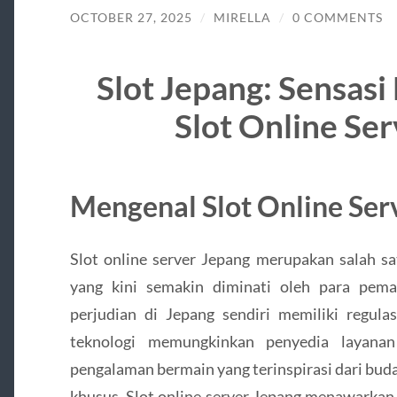
OCTOBER 27, 2025
/
MIRELLA
/
0 COMMENTS
Slot Jepang: Sensasi
Slot Online Se
Mengenal Slot Online Ser
Slot online server Jepang merupakan salah s
yang kini semakin diminati oleh para pema
perjudian di Jepang sendiri memiliki regul
teknologi memungkinkan penyedia layana
pengalaman bermain yang terinspirasi dari buda
khusus. Slot online server Jepang menawarkan 