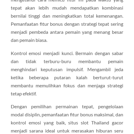
tepat akan lebih mudah mendapatkan kombinasi
bernilai tinggi dan meningkatkan total kemenangan.
Pemanfaatan fitur bonus dengan strategi tepat sering
menjadi pembeda antara pemain yang menang besar
dan pemain biasa.
Kontrol emosi menjadi kunci. Bermain dengan sabar
dan tidak terburu-buru membantu pemain
menghindari keputusan impulsif. Mengambil jeda
ketika beberapa putaran kalah berturut-turut
membantu memulihkan fokus dan menjaga strategi
tetap efektif.
Dengan pemilihan permainan tepat, pengelolaan
modal disiplin, pemanfaatan fitur bonus maksimal, dan
kontrol emosi yang baik, situs slot Thailand gacor
menjadi sarana ideal untuk merasakan hiburan seru