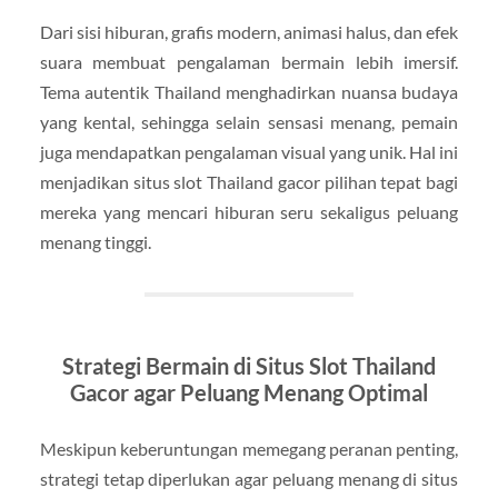
Dari sisi hiburan, grafis modern, animasi halus, dan efek
suara membuat pengalaman bermain lebih imersif.
Tema autentik Thailand menghadirkan nuansa budaya
yang kental, sehingga selain sensasi menang, pemain
juga mendapatkan pengalaman visual yang unik. Hal ini
menjadikan situs slot Thailand gacor pilihan tepat bagi
mereka yang mencari hiburan seru sekaligus peluang
menang tinggi.
Strategi Bermain di Situs Slot Thailand
Gacor agar Peluang Menang Optimal
Meskipun keberuntungan memegang peranan penting,
strategi tetap diperlukan agar peluang menang di situs