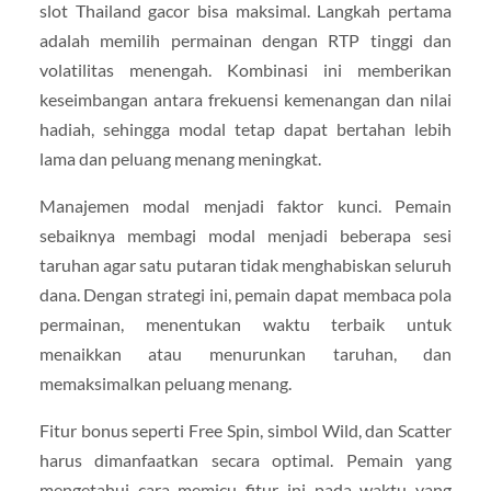
slot Thailand gacor bisa maksimal. Langkah pertama
adalah memilih permainan dengan RTP tinggi dan
volatilitas menengah. Kombinasi ini memberikan
keseimbangan antara frekuensi kemenangan dan nilai
hadiah, sehingga modal tetap dapat bertahan lebih
lama dan peluang menang meningkat.
Manajemen modal menjadi faktor kunci. Pemain
sebaiknya membagi modal menjadi beberapa sesi
taruhan agar satu putaran tidak menghabiskan seluruh
dana. Dengan strategi ini, pemain dapat membaca pola
permainan, menentukan waktu terbaik untuk
menaikkan atau menurunkan taruhan, dan
memaksimalkan peluang menang.
Fitur bonus seperti Free Spin, simbol Wild, dan Scatter
harus dimanfaatkan secara optimal. Pemain yang
mengetahui cara memicu fitur ini pada waktu yang