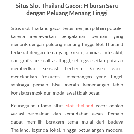
Situs Slot Thailand Gacor: Hiburan Seru
dengan Peluang Menang Tinggi
Situs slot Thailand gacor terus menjadi pilihan populer
karena menawarkan pengalaman bermain yang
menarik dengan peluang menang tinggi. Slot Thailand
terkenal dengan tema yang kreatif, animasi interaktif,
dan grafis berkualitas tinggi, sehingga setiap putaran
memberikan sensasi berbeda. Konsep gacor
menekankan frekuensi kemenangan yang tinggi,
sehingga pemain bisa meraih kemenangan lebih
konsisten meskipun modal awal tidak besar.
Keunggulan utama situs
slot thailand
gacor adalah
variasi permainan dan kemudahan akses. Pemain
dapat memilih beragam tema mulai dari budaya
Thailand, legenda lokal, hingga petualangan modern.