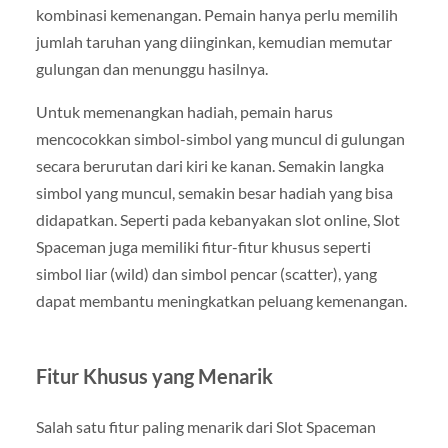
kombinasi kemenangan. Pemain hanya perlu memilih
jumlah taruhan yang diinginkan, kemudian memutar
gulungan dan menunggu hasilnya.
Untuk memenangkan hadiah, pemain harus
mencocokkan simbol-simbol yang muncul di gulungan
secara berurutan dari kiri ke kanan. Semakin langka
simbol yang muncul, semakin besar hadiah yang bisa
didapatkan. Seperti pada kebanyakan slot online, Slot
Spaceman juga memiliki fitur-fitur khusus seperti
simbol liar (wild) dan simbol pencar (scatter), yang
dapat membantu meningkatkan peluang kemenangan.
Fitur Khusus yang Menarik
Salah satu fitur paling menarik dari Slot Spaceman