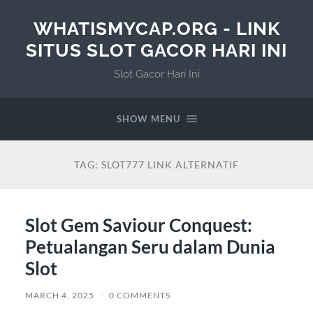
WHATISMYCAP.ORG - LINK
SITUS SLOT GACOR HARI INI
Slot Gacor Hari Ini
SHOW MENU
TAG:
SLOT777 LINK ALTERNATIF
Slot Gem Saviour Conquest:
Petualangan Seru dalam Dunia
Slot
MARCH 4, 2025
/
0 COMMENTS