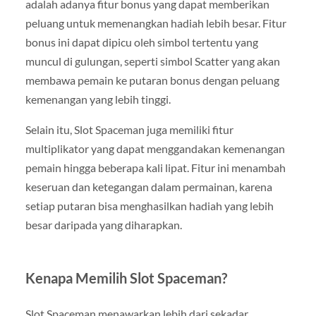
adalah adanya fitur bonus yang dapat memberikan
peluang untuk memenangkan hadiah lebih besar. Fitur
bonus ini dapat dipicu oleh simbol tertentu yang
muncul di gulungan, seperti simbol Scatter yang akan
membawa pemain ke putaran bonus dengan peluang
kemenangan yang lebih tinggi.
Selain itu, Slot Spaceman juga memiliki fitur
multiplikator yang dapat menggandakan kemenangan
pemain hingga beberapa kali lipat. Fitur ini menambah
keseruan dan ketegangan dalam permainan, karena
setiap putaran bisa menghasilkan hadiah yang lebih
besar daripada yang diharapkan.
Kenapa Memilih Slot Spaceman?
Slot Spaceman menawarkan lebih dari sekadar