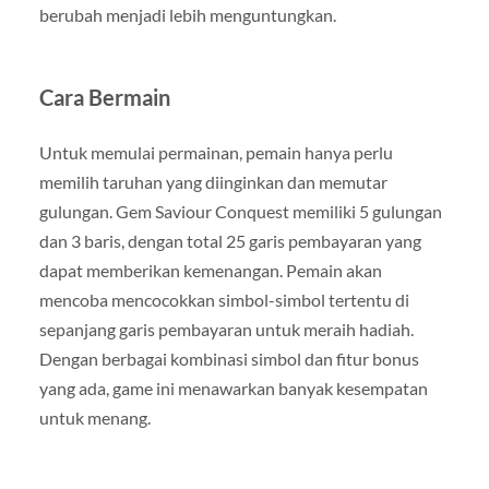
berubah menjadi lebih menguntungkan.
Cara Bermain
Untuk memulai permainan, pemain hanya perlu
memilih taruhan yang diinginkan dan memutar
gulungan. Gem Saviour Conquest memiliki 5 gulungan
dan 3 baris, dengan total 25 garis pembayaran yang
dapat memberikan kemenangan. Pemain akan
mencoba mencocokkan simbol-simbol tertentu di
sepanjang garis pembayaran untuk meraih hadiah.
Dengan berbagai kombinasi simbol dan fitur bonus
yang ada, game ini menawarkan banyak kesempatan
untuk menang.