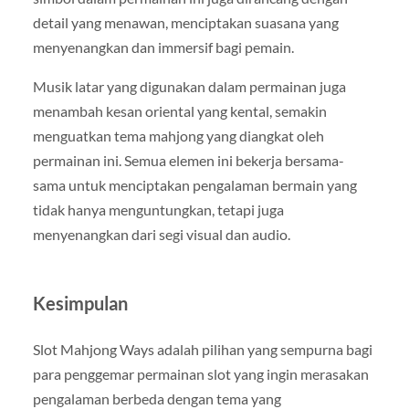
detail yang menawan, menciptakan suasana yang
menyenangkan dan immersif bagi pemain.
Musik latar yang digunakan dalam permainan juga
menambah kesan oriental yang kental, semakin
menguatkan tema mahjong yang diangkat oleh
permainan ini. Semua elemen ini bekerja bersama-
sama untuk menciptakan pengalaman bermain yang
tidak hanya menguntungkan, tetapi juga
menyenangkan dari segi visual dan audio.
Kesimpulan
Slot Mahjong Ways adalah pilihan yang sempurna bagi
para penggemar permainan slot yang ingin merasakan
pengalaman berbeda dengan tema yang