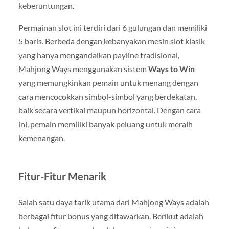
keberuntungan.
Permainan slot ini terdiri dari 6 gulungan dan memiliki
5 baris. Berbeda dengan kebanyakan mesin slot klasik
yang hanya mengandalkan payline tradisional,
Mahjong Ways menggunakan sistem
Ways to Win
yang memungkinkan pemain untuk menang dengan
cara mencocokkan simbol-simbol yang berdekatan,
baik secara vertikal maupun horizontal. Dengan cara
ini, pemain memiliki banyak peluang untuk meraih
kemenangan.
Fitur-Fitur Menarik
Salah satu daya tarik utama dari Mahjong Ways adalah
berbagai fitur bonus yang ditawarkan. Berikut adalah