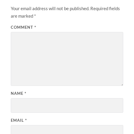
Your email address will not be published.
Required fields
are marked
*
COMMENT
*
NAME
*
EMAIL
*