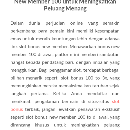
New Member 100 untuk Meningkatkan
Peluang Menang
Dalam dunia perjudian online yang semakin
berkembang, para pemain kini memiliki kesempatan
emas untuk meraih keuntungan lebih dengan adanya
link slot bonus new member. Menawarkan bonus new
member 100 di awal, platform ini memberi sambutan
hangat kepada pendatang baru dengan imbalan yang
menggiurkan. Bagi penggemar slot, terdapat berbagai
pilihan menarik seperti slot bonus 100 to 3x, yang
memungkinkan mereka memaksimalkan taruhan sejak
langkah pertama. Ketika Anda mendaftar dan
menikmati pengalaman bermain di situs-situs
slot
bonus
terbaik, jangan lewatkan penawaran eksklusif
seperti slot bonus new member 100 to di awal, yang
dirancang khusus untuk meningkatkan peluang