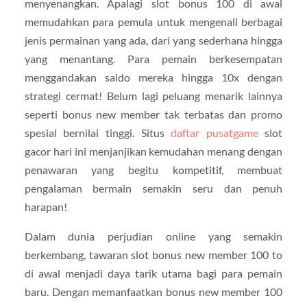
menyenangkan. Apalagi slot bonus 100 di awal
memudahkan para pemula untuk mengenali berbagai
jenis permainan yang ada, dari yang sederhana hingga
yang menantang. Para pemain berkesempatan
menggandakan saldo mereka hingga 10x dengan
strategi cermat! Belum lagi peluang menarik lainnya
seperti bonus new member tak terbatas dan promo
spesial bernilai tinggi. Situs
daftar pusatgame
slot
gacor hari ini menjanjikan kemudahan menang dengan
penawaran yang begitu kompetitif, membuat
pengalaman bermain semakin seru dan penuh
harapan!
Dalam dunia perjudian online yang semakin
berkembang, tawaran slot bonus new member 100 to
di awal menjadi daya tarik utama bagi para pemain
baru. Dengan memanfaatkan bonus new member 100