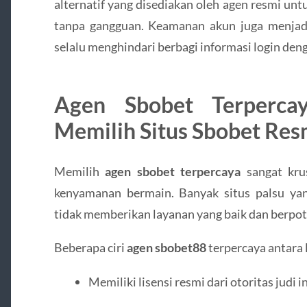
alternatif yang disediakan oleh agen resmi un
tanpa gangguan. Keamanan akun juga menjadi 
selalu menghindari berbagi informasi login deng
Agen Sbobet Terperca
Memilih Situs Sbobet Res
Memilih
agen sbobet terpercaya
sangat kru
kenyamanan bermain. Banyak situs palsu y
tidak memberikan layanan yang baik dan berpo
Beberapa ciri
agen sbobet88
terpercaya antara l
Memiliki lisensi resmi dari otoritas judi i