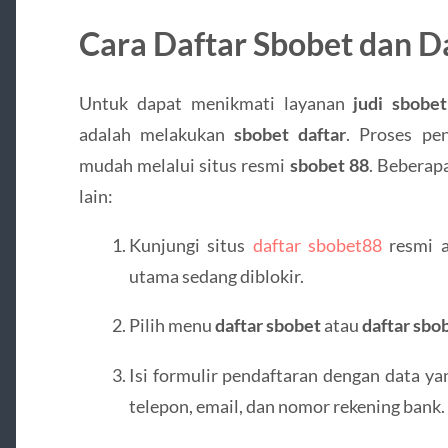
Cara Daftar Sbobet dan D
Untuk dapat menikmati layanan
judi sbobet
adalah melakukan
sbobet daftar
. Proses pe
mudah melalui situs resmi
sbobet 88
. Beberap
lain:
Kunjungi situs
daftar sbobet88
resmi 
utama sedang diblokir.
Pilih menu
daftar sbobet
atau
daftar sbo
Isi formulir pendaftaran dengan data ya
telepon, email, dan nomor rekening bank.