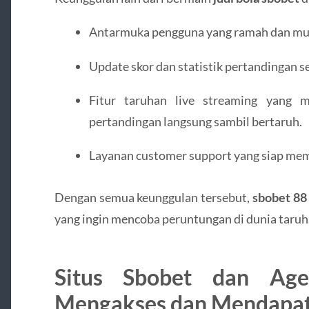
Antarmuka pengguna yang ramah dan mu
Update skor dan statistik pertandingan se
Fitur taruhan live streaming yang 
pertandingan langsung sambil bertaruh.
Layanan customer support yang siap mem
Dengan semua keunggulan tersebut,
sbobet 88
yang ingin mencoba peruntungan di dunia taruha
Situs Sbobet dan Age
Mengakses dan Mendapa