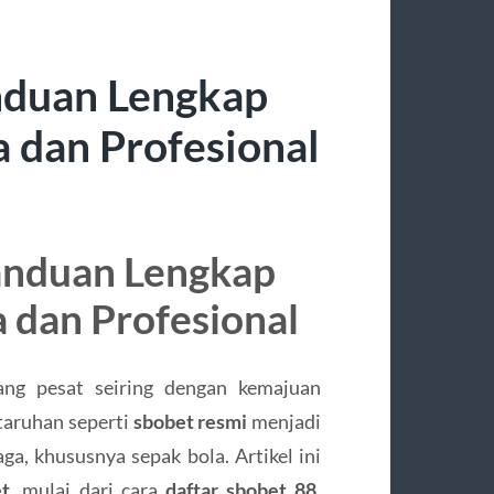
anduan Lengkap
 dan Profesional
Panduan Lengkap
 dan Profesional
ng pesat seiring dengan kemajuan
taruhan seperti
sbobet resmi
menjadi
ga, khususnya sepak bola. Artikel ini
et
, mulai dari cara
daftar sbobet 88
,