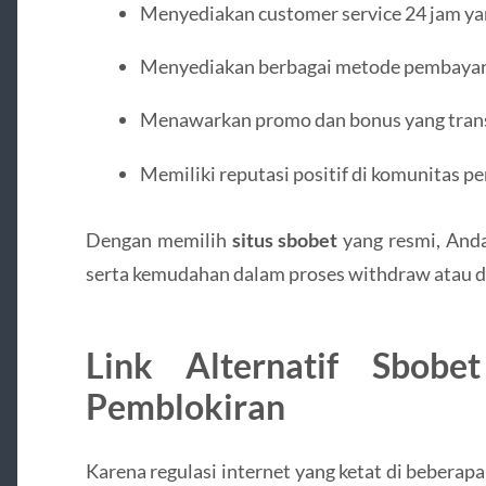
Menyediakan customer service 24 jam yan
Menyediakan berbagai metode pembayara
Menawarkan promo dan bonus yang tran
Memiliki reputasi positif di komunitas pe
Dengan memilih
situs sbobet
yang resmi, Anda
serta kemudahan dalam proses withdraw atau d
Link Alternatif Sbobe
Pemblokiran
Karena regulasi internet yang ketat di beberapa