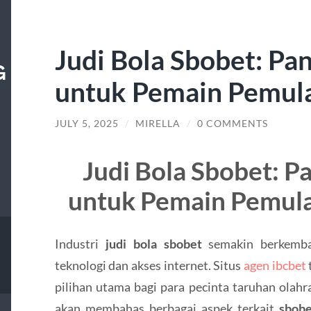
Judi Bola Sbobet: P
G
untuk Pemain Pemula
JULY 5, 2025
/
MIRELLA
/
0 COMMENTS
Judi Bola Sbobet: 
untuk Pemain Pemula
Industri
judi bola sbobet
semakin berkemba
teknologi dan akses internet. Situs
agen ibcbet
pilihan utama bagi para pecinta taruhan olahra
akan membahas berbagai aspek terkait
sbob