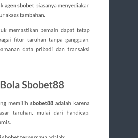
ak
agen sbobet
biasanya menyediakan
lur akses tambahan.
tuk memastikan pemain dapat tetap
gai fitur taruhan tanpa gangguan.
eamanan data pribadi dan transaksi
 Bola Sbobet88
ang memilih
sbobet88
adalah karena
sar taruhan, mulai dari handicap,
amis.
i
sbobet terpercaya
adalah: