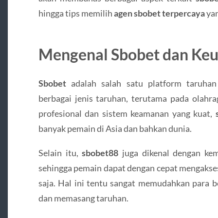
hingga tips memilih
agen sbobet terpercaya
yan
Mengenal Sbobet dan Ke
Sbobet
adalah salah satu platform taruhan
berbagai jenis taruhan, terutama pada olahr
profesional dan sistem keamanan yang kuat,
banyak pemain di Asia dan bahkan dunia.
Selain itu,
sbobet88
juga dikenal dengan ke
sehingga pemain dapat dengan cepat mengakses
saja. Hal ini tentu sangat memudahkan para 
dan memasang taruhan.