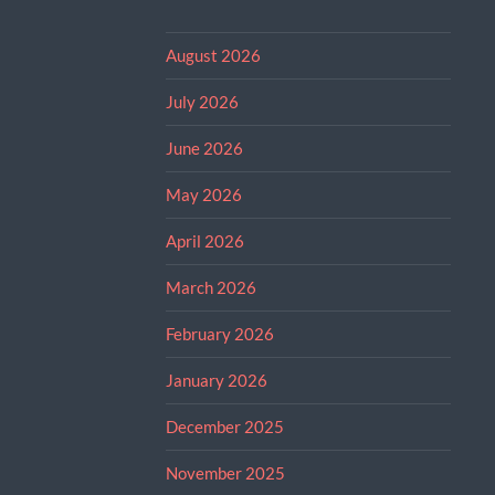
August 2026
July 2026
June 2026
May 2026
April 2026
March 2026
February 2026
January 2026
December 2025
November 2025