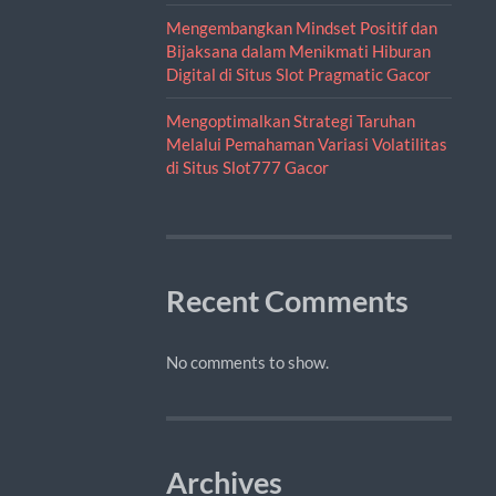
Mengembangkan Mindset Positif dan
Bijaksana dalam Menikmati Hiburan
Digital di Situs Slot Pragmatic Gacor
Mengoptimalkan Strategi Taruhan
Melalui Pemahaman Variasi Volatilitas
di Situs Slot777 Gacor
Recent Comments
No comments to show.
Archives