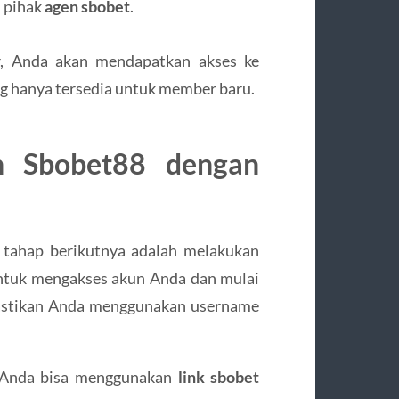
i pihak
agen sbobet
.
r, Anda akan mendapatkan akses ke
ng hanya tersedia untuk member baru.
n Sbobet88 dengan
, tahap berikutnya adalah melakukan
 untuk mengakses akun Anda dan mulai
astikan Anda menggunakan username
 Anda bisa menggunakan
link sbobet