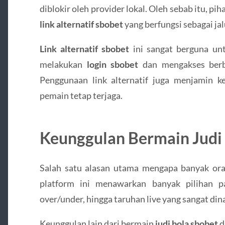
diblokir oleh provider lokal. Oleh sebab itu, pih
link alternatif sbobet
yang berfungsi sebagai ja
Link alternatif sbobet
ini sangat berguna un
melakukan
login sbobet
dan mengakses berba
Penggunaan link alternatif juga menjamin k
pemain tetap terjaga.
Keunggulan Bermain Judi
Salah satu alasan utama mengapa banyak or
platform ini menawarkan banyak pilihan pa
over/under, hingga taruhan live yang sangat din
Keunggulan lain dari bermain
judi bola sbobet
d