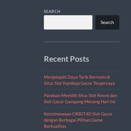
SEARCH
Search
Recent Posts
Menjelajahi Daya Tarik Bermain di
Situs Slot Kamboja Gacor Terpercaya
Panduan Memilih Situs Slot Resmi dan
Slot Gacor Gampang Menang Hari Ini
Keistimewaan ORBIT4D Slot Gacor
dengan Berbagai Pilihan Game
Berkualitas