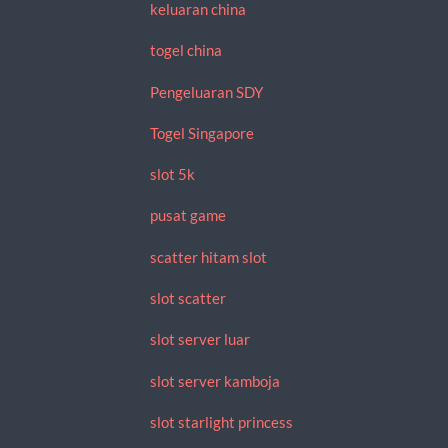
keluaran china
togel china
Pengeluaran SDY
Togel Singapore
slot 5k
pusat game
scatter hitam slot
slot scatter
slot server luar
slot server kamboja
slot starlight princess