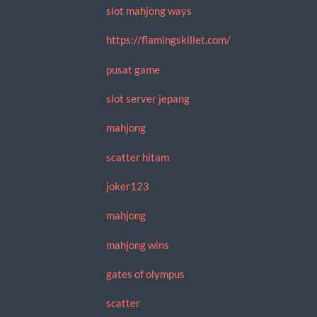
slot mahjong ways
https://flamingskillet.com/
pusat game
slot server jepang
mahjong
scatter hitam
joker123
mahjong
mahjong wins
gates of olympus
scatter