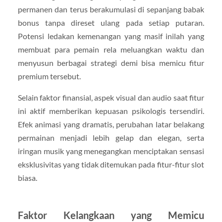
permanen dan terus berakumulasi di sepanjang babak
bonus tanpa direset ulang pada setiap putaran.
Potensi ledakan kemenangan yang masif inilah yang
membuat para pemain rela meluangkan waktu dan
menyusun berbagai strategi demi bisa memicu fitur
premium tersebut.
Selain faktor finansial, aspek visual dan audio saat fitur
ini aktif memberikan kepuasan psikologis tersendiri.
Efek animasi yang dramatis, perubahan latar belakang
permainan menjadi lebih gelap dan elegan, serta
iringan musik yang menegangkan menciptakan sensasi
eksklusivitas yang tidak ditemukan pada fitur-fitur slot
biasa.
Faktor Kelangkaan yang Memicu