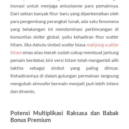
inovasi untuk menjaga antusiasme para pemainnya.
Dari sekian banyak fitur baru yang diperkenalkan oleh
para pengembang perangkat lunak, ada satu fenomena
yang belakangan ini mendominasi perbincangan di
komunitas
slotter
global, yaitu kehadiran fitur
scatter
hitam. Jika dahulu simbol
scatter
biasa
mahjong scatter
hitam
emas atau merah sudah cukup membuat jantung
pemain berdebar, kini versi hitam telah mengambil alih
takhta sebagai simbol yang paling diincar.
Kehadirannya di dalam gulungan permainan langsung
mengubah atmosfer bermain menjadi jauh lebih intens
dan dinamis.
Potensi Multiplikasi Raksasa dan Babak
Bonus Premium