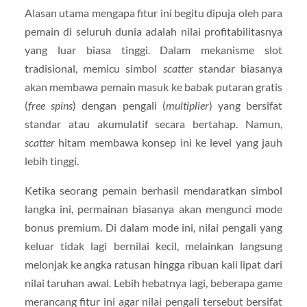
Alasan utama mengapa fitur ini begitu dipuja oleh para
pemain di seluruh dunia adalah nilai profitabilitasnya
yang luar biasa tinggi. Dalam mekanisme slot
tradisional, memicu simbol
scatter
standar biasanya
akan membawa pemain masuk ke babak putaran gratis
(
free spins
) dengan pengali (
multiplier
) yang bersifat
standar atau akumulatif secara bertahap. Namun,
scatter
hitam membawa konsep ini ke level yang jauh
lebih tinggi.
Ketika seorang pemain berhasil mendaratkan simbol
langka ini, permainan biasanya akan mengunci mode
bonus premium. Di dalam mode ini, nilai pengali yang
keluar tidak lagi bernilai kecil, melainkan langsung
melonjak ke angka ratusan hingga ribuan kali lipat dari
nilai taruhan awal. Lebih hebatnya lagi, beberapa game
merancang fitur ini agar nilai pengali tersebut bersifat