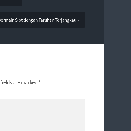
ermain Slot dengan Taruhan Terjangkau »
fields are marked
*