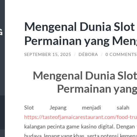
Mengenal Dunia Slot 
G
Permainan yang Men
SEPTEMBER 15, 2025
/
DÉBORA
/
0 COMMENTS
Mengenal Dunia Slot
Permainan yan
Slot Jepang menjadi salah
https://tasteofjamaicarestaurant.com/food-tr
kalangan pecinta game kasino digital. Dengan
budaya Jepang yang khas, serta potensi kemen