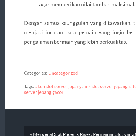
agar memberikan nilai tambah maksimal.
Dengan semua keunggulan yang ditawarkan, t
menjadi incaran para pemain yang ingin be
pengalaman bermain yang lebih berkualitas.
Categories:
Uncategorized
Tags:
akun slot server jepang
,
link slot server jepang
,
sit
server jepang gacor
« Mengenal Slot Phoenix Rises: Permainan Slot yang