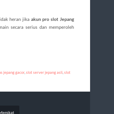
idak heran jika
akun pro slot Jepang
rmain secara serius dan memperoleh
us jepang gacor
,
slot server jepang asli
,
slot
 Memikat