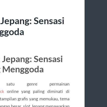
Jepang: Sensasi
ggoda
 Jepang: Sensasi
g Menggoda
 satu genre permainan
uck
online yang paling diminati di
 tampilan grafis yang memukau, tema
angan besar, slot Jepang menawarkan