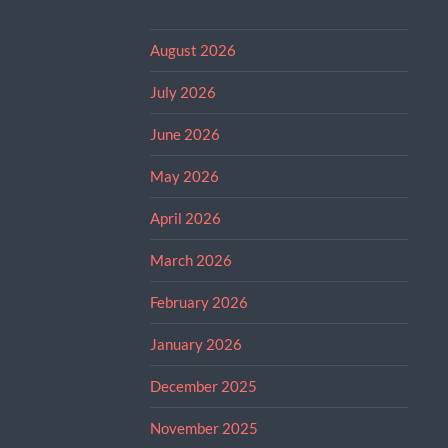
August 2026
July 2026
June 2026
May 2026
April 2026
March 2026
February 2026
January 2026
December 2025
November 2025