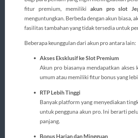
fitur premium, memiliki
akun pro slot Je
menguntungkan. Berbeda dengan akun biasa, ak
fasilitas tambahan yang tidak tersedia untuk p
Beberapa keunggulan dari akun pro antara lain:
Akses Eksklusif ke Slot Premium
Akun pro biasanya mendapatkan akses ke 
umum atau memiliki fitur bonus yang le
RTP Lebih Tinggi
Banyak platform yang menyediakan tingka
untuk pengguna akun pro. Ini berarti pe
panjang.
Bonus Harian dan Mingguan