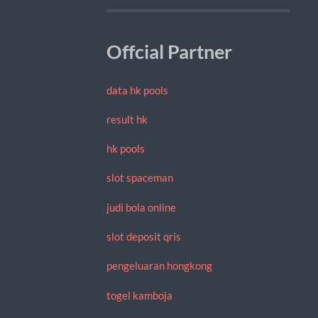
Offcial Partner
data hk pools
result hk
hk pools
slot spaceman
judi bola online
slot deposit qris
pengeluaran hongkong
togel kamboja