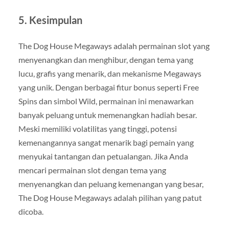
5. Kesimpulan
The Dog House Megaways adalah permainan slot yang
menyenangkan dan menghibur, dengan tema yang
lucu, grafis yang menarik, dan mekanisme Megaways
yang unik. Dengan berbagai fitur bonus seperti Free
Spins dan simbol Wild, permainan ini menawarkan
banyak peluang untuk memenangkan hadiah besar.
Meski memiliki volatilitas yang tinggi, potensi
kemenangannya sangat menarik bagi pemain yang
menyukai tantangan dan petualangan. Jika Anda
mencari permainan slot dengan tema yang
menyenangkan dan peluang kemenangan yang besar,
The Dog House Megaways adalah pilihan yang patut
dicoba.