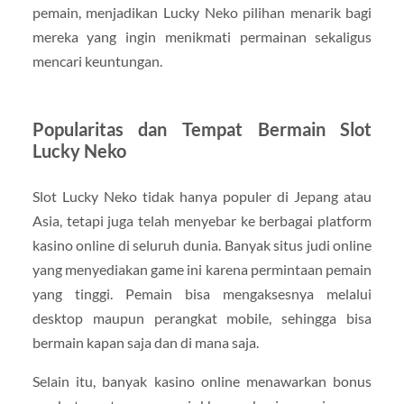
pemain, menjadikan Lucky Neko pilihan menarik bagi
mereka yang ingin menikmati permainan sekaligus
mencari keuntungan.
Popularitas dan Tempat Bermain Slot
Lucky Neko
Slot Lucky Neko tidak hanya populer di Jepang atau
Asia, tetapi juga telah menyebar ke berbagai platform
kasino online di seluruh dunia. Banyak situs judi online
yang menyediakan game ini karena permintaan pemain
yang tinggi. Pemain bisa mengaksesnya melalui
desktop maupun perangkat mobile, sehingga bisa
bermain kapan saja dan di mana saja.
Selain itu, banyak kasino online menawarkan bonus