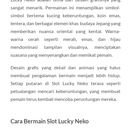
sangat menarik. Permainan ini menampilkan simbol-
simbol bertema kucing keberuntungan, koin emas,
lentera, dan berbagai elemen khas budaya Jepang yang
memberikan nuansa oriental yang kental. Warna-
warna cerah seperti merah, emas, dan hijau
mendominasi tampilan visualnya, menciptakan
suasana yang menyenangkan dan memikat pemain.
Desain grafis yang detail dan animasi yang halus
membuat pengalaman bermain menjadi lebih hidup.
Setiap putaran di Slot Lucky Neko terasa seperti
petualangan mencari keberuntungan, yang membuat
pemain terus kembali mencoba peruntungan mereka.
Cara Bermain Slot Lucky Neko