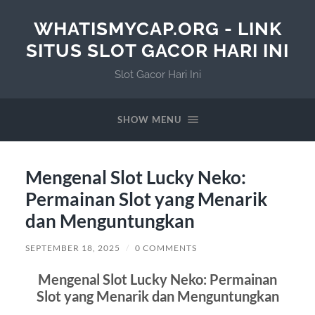
WHATISMYCAP.ORG - LINK
SITUS SLOT GACOR HARI INI
Slot Gacor Hari Ini
SHOW MENU
Mengenal Slot Lucky Neko:
Permainan Slot yang Menarik
dan Menguntungkan
SEPTEMBER 18, 2025
/
0 COMMENTS
Mengenal Slot Lucky Neko: Permainan
Slot yang Menarik dan Menguntungkan