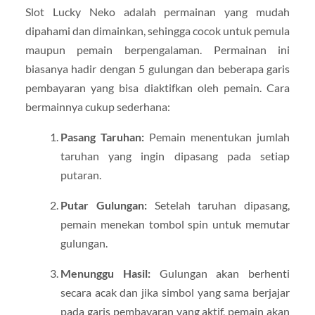
Slot Lucky Neko adalah permainan yang mudah
dipahami dan dimainkan, sehingga cocok untuk pemula
maupun pemain berpengalaman. Permainan ini
biasanya hadir dengan 5 gulungan dan beberapa garis
pembayaran yang bisa diaktifkan oleh pemain. Cara
bermainnya cukup sederhana:
Pasang Taruhan:
Pemain menentukan jumlah
taruhan yang ingin dipasang pada setiap
putaran.
Putar Gulungan:
Setelah taruhan dipasang,
pemain menekan tombol spin untuk memutar
gulungan.
Menunggu Hasil:
Gulungan akan berhenti
secara acak dan jika simbol yang sama berjajar
pada garis pembayaran yang aktif, pemain akan