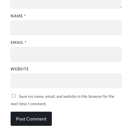
NAME
*
EMAIL
*
WEBSITE
Save my name, email, and website in this browser for the
next time I comment.