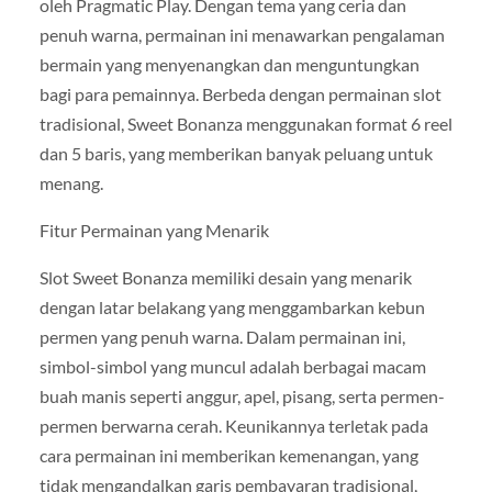
oleh Pragmatic Play. Dengan tema yang ceria dan
penuh warna, permainan ini menawarkan pengalaman
bermain yang menyenangkan dan menguntungkan
bagi para pemainnya. Berbeda dengan permainan slot
tradisional, Sweet Bonanza menggunakan format 6 reel
dan 5 baris, yang memberikan banyak peluang untuk
menang.
Fitur Permainan yang Menarik
Slot Sweet Bonanza memiliki desain yang menarik
dengan latar belakang yang menggambarkan kebun
permen yang penuh warna. Dalam permainan ini,
simbol-simbol yang muncul adalah berbagai macam
buah manis seperti anggur, apel, pisang, serta permen-
permen berwarna cerah. Keunikannya terletak pada
cara permainan ini memberikan kemenangan, yang
tidak mengandalkan garis pembayaran tradisional,