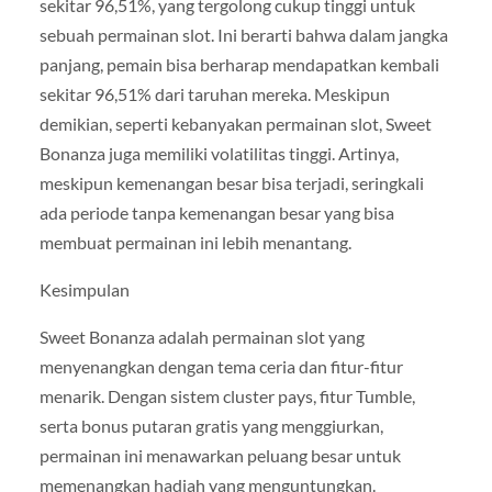
sekitar 96,51%, yang tergolong cukup tinggi untuk
sebuah permainan slot. Ini berarti bahwa dalam jangka
panjang, pemain bisa berharap mendapatkan kembali
sekitar 96,51% dari taruhan mereka. Meskipun
demikian, seperti kebanyakan permainan slot, Sweet
Bonanza juga memiliki volatilitas tinggi. Artinya,
meskipun kemenangan besar bisa terjadi, seringkali
ada periode tanpa kemenangan besar yang bisa
membuat permainan ini lebih menantang.
Kesimpulan
Sweet Bonanza adalah permainan slot yang
menyenangkan dengan tema ceria dan fitur-fitur
menarik. Dengan sistem cluster pays, fitur Tumble,
serta bonus putaran gratis yang menggiurkan,
permainan ini menawarkan peluang besar untuk
memenangkan hadiah yang menguntungkan.