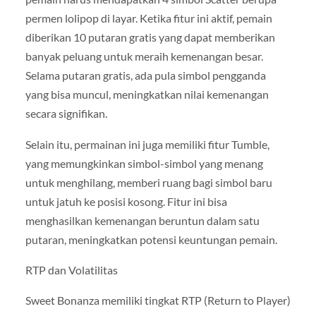
permen lolipop di layar. Ketika fitur ini aktif, pemain
diberikan 10 putaran gratis yang dapat memberikan
banyak peluang untuk meraih kemenangan besar.
Selama putaran gratis, ada pula simbol pengganda
yang bisa muncul, meningkatkan nilai kemenangan
secara signifikan.
Selain itu, permainan ini juga memiliki fitur Tumble,
yang memungkinkan simbol-simbol yang menang
untuk menghilang, memberi ruang bagi simbol baru
untuk jatuh ke posisi kosong. Fitur ini bisa
menghasilkan kemenangan beruntun dalam satu
putaran, meningkatkan potensi keuntungan pemain.
RTP dan Volatilitas
Sweet Bonanza memiliki tingkat RTP (Return to Player)