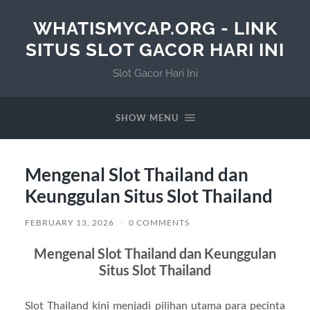
WHATISMYCAP.ORG - LINK
SITUS SLOT GACOR HARI INI
Slot Gacor Hari Ini
SHOW MENU
Mengenal Slot Thailand dan
Keunggulan Situs Slot Thailand
FEBRUARY 13, 2026
/
0 COMMENTS
Mengenal Slot Thailand dan Keunggulan
Situs Slot Thailand
Slot Thailand kini menjadi pilihan utama para pecinta