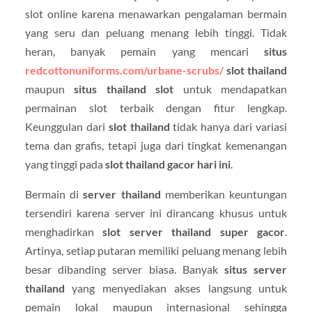
slot online karena menawarkan pengalaman bermain
yang seru dan peluang menang lebih tinggi. Tidak
heran, banyak pemain yang mencari
situs
redcottonuniforms.com/urbane-scrubs/
slot thailand
maupun
situs thailand slot
untuk mendapatkan
permainan slot terbaik dengan fitur lengkap.
Keunggulan dari
slot thailand
tidak hanya dari variasi
tema dan grafis, tetapi juga dari tingkat kemenangan
yang tinggi pada
slot thailand gacor hari ini
.
Bermain di
server thailand
memberikan keuntungan
tersendiri karena server ini dirancang khusus untuk
menghadirkan
slot server thailand super gacor
.
Artinya, setiap putaran memiliki peluang menang lebih
besar dibanding server biasa. Banyak
situs server
thailand
yang menyediakan akses langsung untuk
pemain lokal maupun internasional sehingga