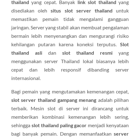
thailand
yang cepat. Banyak
link slot thailand
yang
disediakan oleh
situs slot server thailand
untuk
memastikan pemain tidak mengalami gangguan
jaringan. Server yang stabil akan membuat pengalaman
bermain lebih menyenangkan dan mengurangi risiko
kehilangan putaran karena koneksi terputus.
Slot
thailand asli
dan
slot thailand resmi
yang
menggunakan server Thailand lokal biasanya lebih
cepat dan lebih responsif dibanding server
internasional.
Bagi pemain yang mengutamakan kemenangan cepat,
slot server thailand gampang menang
adalah pilihan
terbaik. Mesin slot di server ini dirancang untuk
memberikan kombinasi kemenangan lebih sering,
sehingga
slot thailand paling gacor
menjadi kenyataan
bagi banyak pemain. Dengan memanfaatkan
server