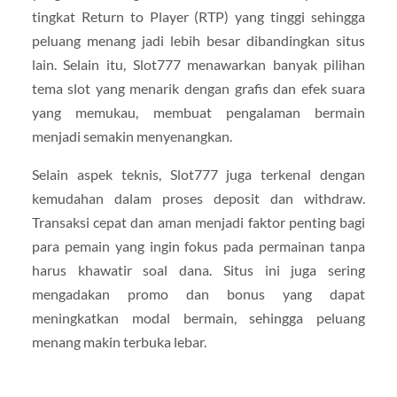
tingkat Return to Player (RTP) yang tinggi sehingga
peluang menang jadi lebih besar dibandingkan situs
lain. Selain itu, Slot777 menawarkan banyak pilihan
tema slot yang menarik dengan grafis dan efek suara
yang memukau, membuat pengalaman bermain
menjadi semakin menyenangkan.
Selain aspek teknis, Slot777 juga terkenal dengan
kemudahan dalam proses deposit dan withdraw.
Transaksi cepat dan aman menjadi faktor penting bagi
para pemain yang ingin fokus pada permainan tanpa
harus khawatir soal dana. Situs ini juga sering
mengadakan promo dan bonus yang dapat
meningkatkan modal bermain, sehingga peluang
menang makin terbuka lebar.