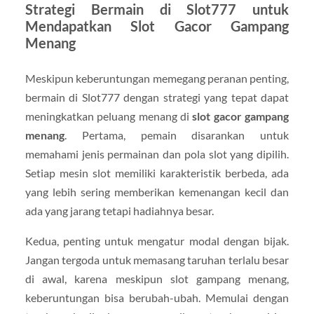
Strategi Bermain di Slot777 untuk
Mendapatkan Slot Gacor Gampang
Menang
Meskipun keberuntungan memegang peranan penting,
bermain di Slot777 dengan strategi yang tepat dapat
meningkatkan peluang menang di
slot gacor gampang
menang
. Pertama, pemain disarankan untuk
memahami jenis permainan dan pola slot yang dipilih.
Setiap mesin slot memiliki karakteristik berbeda, ada
yang lebih sering memberikan kemenangan kecil dan
ada yang jarang tetapi hadiahnya besar.
Kedua, penting untuk mengatur modal dengan bijak.
Jangan tergoda untuk memasang taruhan terlalu besar
di awal, karena meskipun slot gampang menang,
keberuntungan bisa berubah-ubah. Memulai dengan