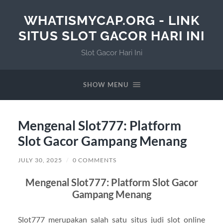
WHATISMYCAP.ORG - LINK
SITUS SLOT GACOR HARI INI
Slot Gacor Hari Ini
SHOW MENU
Mengenal Slot777: Platform
Slot Gacor Gampang Menang
JULY 30, 2025
/
0 COMMENTS
Mengenal Slot777: Platform Slot Gacor
Gampang Menang
Slot777 merupakan salah satu situs judi slot online