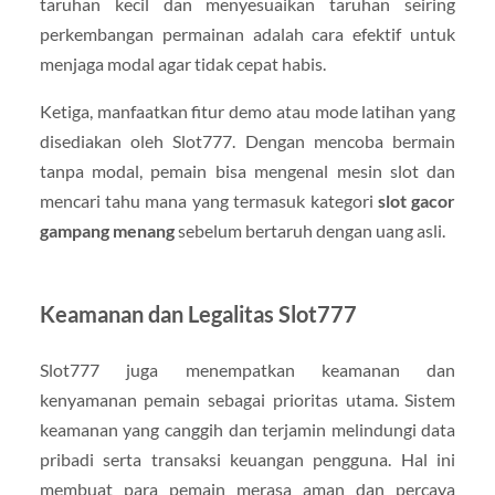
taruhan kecil dan menyesuaikan taruhan seiring
perkembangan permainan adalah cara efektif untuk
menjaga modal agar tidak cepat habis.
Ketiga, manfaatkan fitur demo atau mode latihan yang
disediakan oleh Slot777. Dengan mencoba bermain
tanpa modal, pemain bisa mengenal mesin slot dan
mencari tahu mana yang termasuk kategori
slot gacor
gampang menang
sebelum bertaruh dengan uang asli.
Keamanan dan Legalitas Slot777
Slot777 juga menempatkan keamanan dan
kenyamanan pemain sebagai prioritas utama. Sistem
keamanan yang canggih dan terjamin melindungi data
pribadi serta transaksi keuangan pengguna. Hal ini
membuat para pemain merasa aman dan percaya