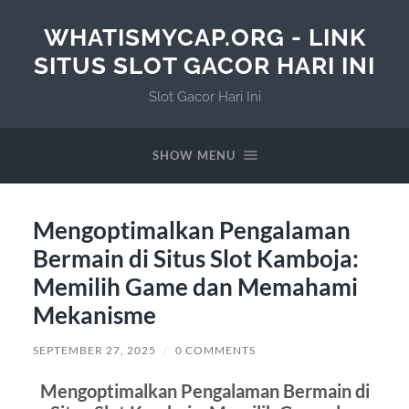
WHATISMYCAP.ORG - LINK
SITUS SLOT GACOR HARI INI
Slot Gacor Hari Ini
SHOW MENU
Mengoptimalkan Pengalaman
Bermain di Situs Slot Kamboja:
Memilih Game dan Memahami
Mekanisme
SEPTEMBER 27, 2025
/
0 COMMENTS
Mengoptimalkan Pengalaman Bermain di