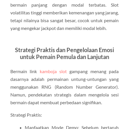
bermain panjang dengan modal terbatas. Slot
volatilitas tinggi memberikan kemenangan yang jarang,
tetapi nilainya bisa sangat besar, cocok untuk pemain
yang mengekar jackpot dan memiliki modal lebih.
Strategi Praktis dan Pengelolaan Emosi
untuk Pemain Pemula dan Lanjutan
Bermain link
kamboja slot
gampang menang pada
dasarnya adalah permainan untung-untungan yang
menggunakan RNG (Random Number Generator).
Namun, pendekatan strategis dalam mengelola sesi
bermain dapat membuat perbedaan signifikan.
Strategi Praktis:
Manfaatkan Mode Demo: Sebelum bertaruh