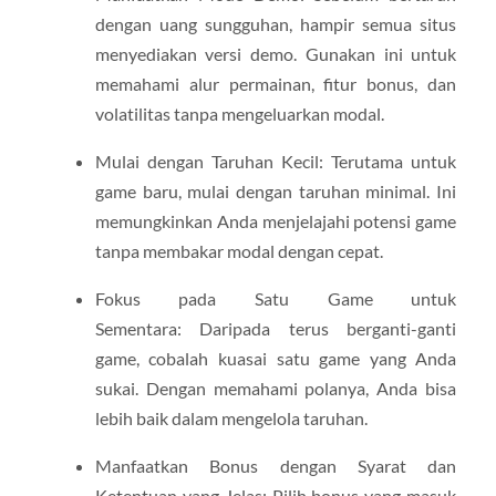
dengan uang sungguhan, hampir semua situs
menyediakan versi demo. Gunakan ini untuk
memahami alur permainan, fitur bonus, dan
volatilitas tanpa mengeluarkan modal.
Mulai dengan Taruhan Kecil: Terutama untuk
game baru, mulai dengan taruhan minimal. Ini
memungkinkan Anda menjelajahi potensi game
tanpa membakar modal dengan cepat.
Fokus pada Satu Game untuk
Sementara: Daripada terus berganti-ganti
game, cobalah kuasai satu game yang Anda
sukai. Dengan memahami polanya, Anda bisa
lebih baik dalam mengelola taruhan.
Manfaatkan Bonus dengan Syarat dan
Ketentuan yang Jelas: Pilih bonus yang masuk