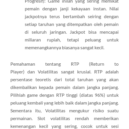
Progresif): Game inilah yang sering memikat
pemain dengan janji kekayaan instan. Nilai
jackpotnya terus bertambah seiring dengan
setiap taruhan yang ditempatkan oleh pemain
di seluruh jaringan. Jackpot bisa mencapai
miliaran rupiah, tetapi peluang untuk
memenangkannya biasanya sangat kecil.
Pemahaman tentang RTP (Return to
Player) dan Volatilitas sangat krusial. RTP adalah
persentase teoretis dari total taruhan yang akan
dikembalikan kepada pemain dalam jangka panjang.
Pilihlah game dengan RTP tinggi (diatas 96%) untuk
peluang kembali yang lebih baik dalam jangka panjang.
Sementara itu, Volatilitas mengukur risiko suatu
permainan. Slot volatilitas rendah memberikan
kemenangan kecil yang sering, cocok untuk sesi