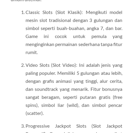
Classic Slots (Slot Klasik): Mengikuti model
mesin slot tradisional dengan 3 gulungan dan
simbol seperti buah-buahan, angka 7, dan bar.
Game ini cocok untuk pemula yang
menginginkan permainan sederhana tanpa fitur
rumit.
Video Slots (Slot Video): Ini adalah jenis yang
paling populer. Memiliki 5 gulungan atau lebih,
dengan grafis animasi yang tinggi, alur cerita,
dan soundtrack yang menarik. Fitur bonusnya
sangat beragam, seperti putaran gratis (free
spins), simbol liar (wild), dan simbol pencar
(scatter).
Progressive Jackpot Slots (Slot Jackpot