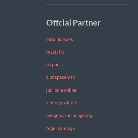
Offcial Partner
data hk pools
result hk
hk pools
slot spaceman
judi bola online
slot deposit qris
pengeluaran hongkong
togel kamboja