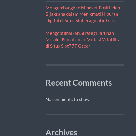
Mengembangkan Mindset Positif dan
Bijaksana dalam Menikmati Hiburan
Digital di Situs Slot Pragmatic Gacor
Mengoptimalkan Strategi Taruhan
Melalui Pemahaman Variasi Volatilitas
di Situs Slot777 Gacor
Recent Comments
No comments to show.
Archives