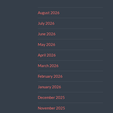
August 2026
July 2026
June 2026
May 2026
April 2026
March 2026
February 2026
January 2026
December 2025
November 2025