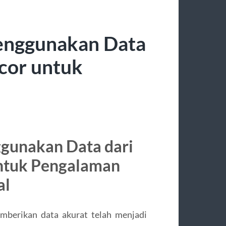
Menggunakan Data
acor untuk
ggunakan Data dari
untuk Pengalaman
al
mberikan data akurat telah menjadi