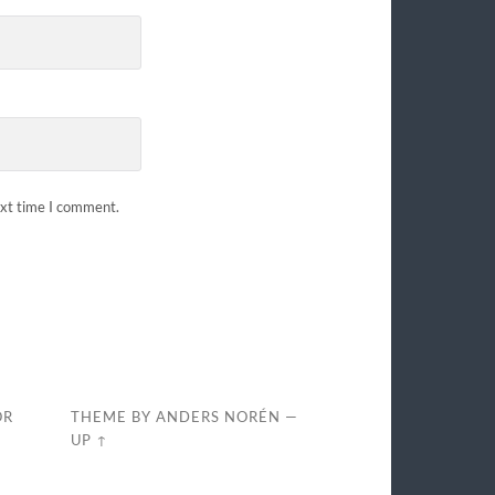
ext time I comment.
OR
THEME BY
ANDERS NORÉN
—
UP ↑