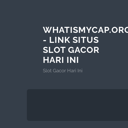
WHATISMYCAP.OR
- LINK SITUS
SLOT GACOR
HARI INI
Slot Gacor Hari Ini