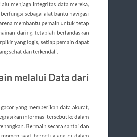
selalu menjaga integritas data mereka,
berfungsi sebagai alat bantu navigasi
 karena membantu pemain untuk tetap
ainan daring tetaplah berlandaskan
pikir yang logis, setiap pemain dapat
ng sehat dan terkendali.
in melalui Data dari
7 gacor yang memberikan data akurat,
grasikan informasi tersebut ke dalam
yenangkan. Bermain secara santai dan
p momen saat berpetualang di dalam