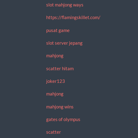
slot mahjong ways
https://flamingskillet.com/
pusat game
slot server jepang
mahjong
scatter hitam
joker123
mahjong
mahjong wins
gates of olympus
scatter