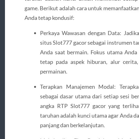
game. Berikut adalah cara untuk memanfaatkan 
Anda tetap kondusif:
Perkaya Wawasan dengan Data: Jadikan 
situs Slot777 gacor sebagai instrumen
Anda saat bermain. Fokus utama Anda 
tetap pada aspek hiburan, alur cerita,
permainan.
Terapkan Manajemen Modal: Terapka
sebagai dasar utama dari setiap sesi b
angka RTP Slot777 gacor yang terliha
taruhan adalah kunci utama agar Anda da
panjang dan berkelanjutan.