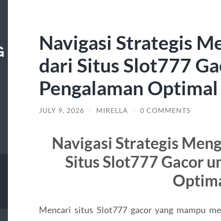
Navigasi Strategis 
G
dari Situs Slot777 G
Pengalaman Optimal
JULY 9, 2026
/
MIRELLA
/
0 COMMENTS
Navigasi Strategis Men
Situs Slot777 Gacor 
Optim
Mencari situs Slot777 gacor yang mampu me