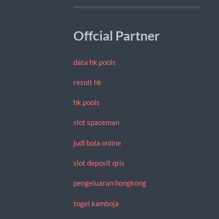
Offcial Partner
data hk pools
result hk
hk pools
slot spaceman
judi bola online
slot deposit qris
pengeluaran hongkong
togel kamboja