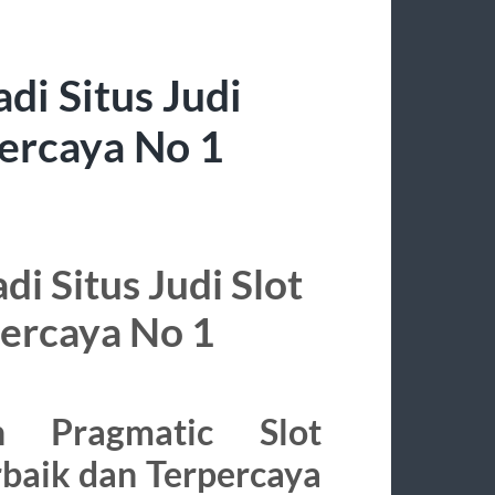
di Situs Judi
percaya No 1
di Situs Judi Slot
percaya No 1
 Pragmatic Slot
erbaik dan Terpercaya