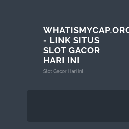
WHATISMYCAP.OR
- LINK SITUS
SLOT GACOR
HARI INI
Slot Gacor Hari Ini