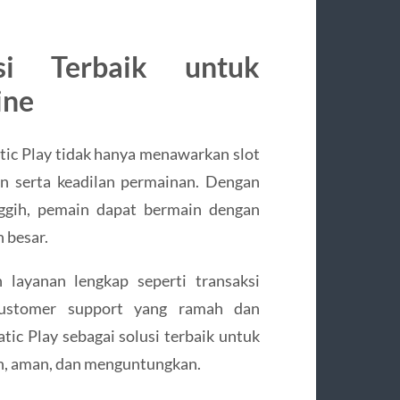
si Terbaik untuk
ine
tic Play tidak hanya menawarkan slot
n serta keadilan permainan. Dengan
nggih, pemain dapat bermain dengan
 besar.
 layanan lengkap seperti transaksi
customer support yang ramah dan
tic Play sebagai solusi terbaik untuk
n, aman, dan menguntungkan.