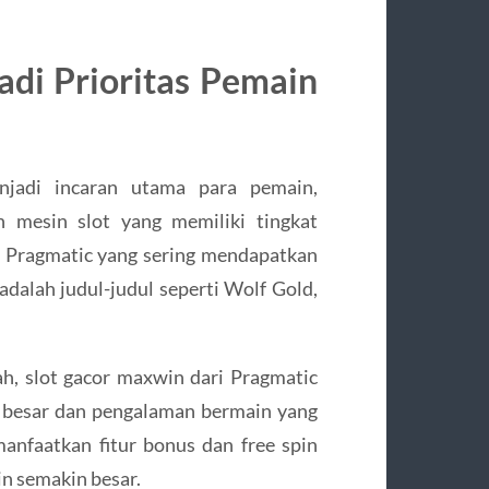
di Prioritas Pemain
jadi incaran utama para pemain,
n mesin slot yang memiliki tingkat
ri Pragmatic yang sering mendapatkan
 adalah judul-judul seperti Wolf Gold,
h, slot gacor maxwin dari Pragmatic
besar dan pengalaman bermain yang
anfaatkan fitur bonus dan free spin
n semakin besar.