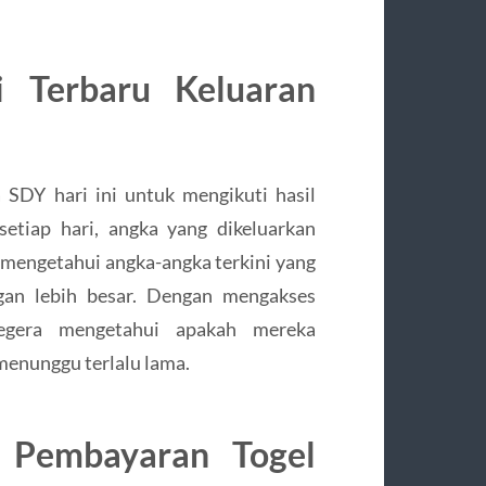
i Terbaru Keluaran
SDY hari ini untuk mengikuti hasil
etiap hari, angka yang dikeluarkan
mengetahui angka-angka terkini yang
an lebih besar. Dengan mengakses
egera mengetahui apakah mereka
menunggu terlalu lama.
 Pembayaran Togel