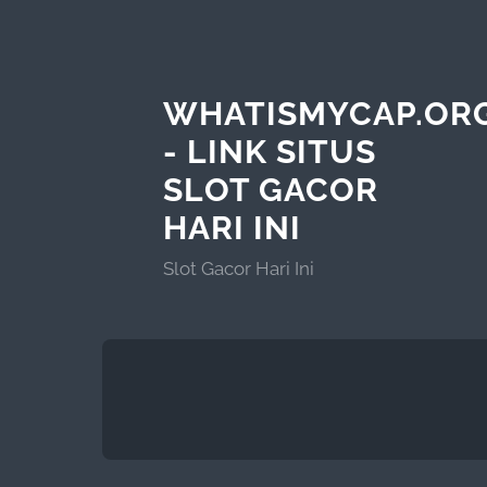
WHATISMYCAP.OR
- LINK SITUS
SLOT GACOR
HARI INI
Slot Gacor Hari Ini