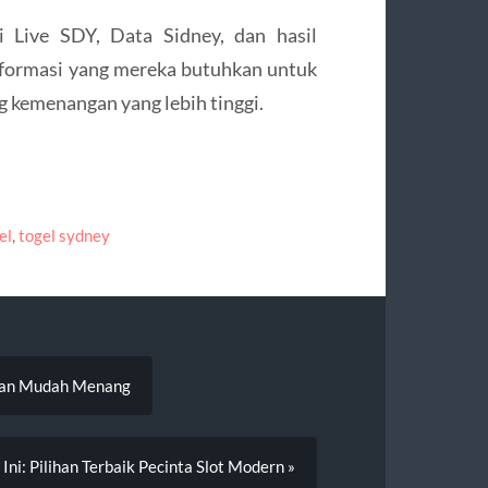
i Live SDY, Data Sidney, dan hasil
nformasi yang mereka butuhkan untuk
g kemenangan yang lebih tinggi.
el
,
togel sydney
 dan Mudah Menang
 Ini: Pilihan Terbaik Pecinta Slot Modern »