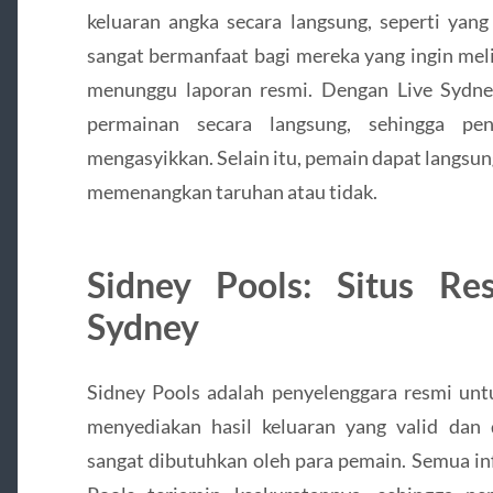
keluaran angka secara langsung, seperti yang
sangat bermanfaat bagi mereka yang ingin meli
menunggu laporan resmi. Dengan Live Sydne
permainan secara langsung, sehingga pe
mengasyikkan. Selain itu, pemain dapat langsu
memenangkan taruhan atau tidak.
Sidney Pools: Situs Re
Sydney
Sidney Pools adalah penyelenggara resmi untu
menyediakan hasil keluaran yang valid dan
sangat dibutuhkan oleh para pemain. Semua in