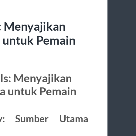
: Menyajikan
a untuk Pemain
ls: Menyajikan
ya untuk Pemain
y: Sumber Utama