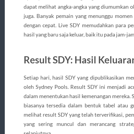
dapat melihat angka-angka yang diumumkan ole
juga. Banyak pemain yang menunggu momen i
dengan cepat. Live SDY memudahkan para pe
hasil yang baru saja keluar, baik itu pada jam-j
Result SDY: Hasil Keluara
Setiap hari, hasil SDY yang dipublikasikan m
oleh Sydney Pools. Result SDY ini menjadi a
dalam menentukan hasil kemenangan mereka. S
biasanya tersedia dalam bentuk tabel atau 
melihat result SDY yang telah terverifikasi, 
yang sering muncul dan merancang strate
selanjutnya.