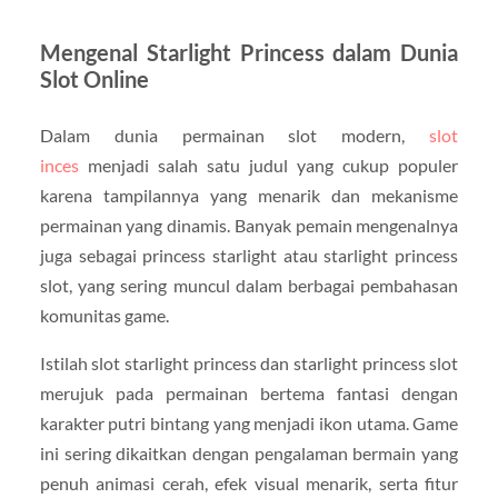
Mengenal Starlight Princess dalam Dunia
Slot Online
Dalam dunia permainan slot modern,
slot
inces
menjadi salah satu judul yang cukup populer
karena tampilannya yang menarik dan mekanisme
permainan yang dinamis. Banyak pemain mengenalnya
juga sebagai princess starlight atau starlight princess
slot, yang sering muncul dalam berbagai pembahasan
komunitas game.
Istilah slot starlight princess dan starlight princess slot
merujuk pada permainan bertema fantasi dengan
karakter putri bintang yang menjadi ikon utama. Game
ini sering dikaitkan dengan pengalaman bermain yang
penuh animasi cerah, efek visual menarik, serta fitur