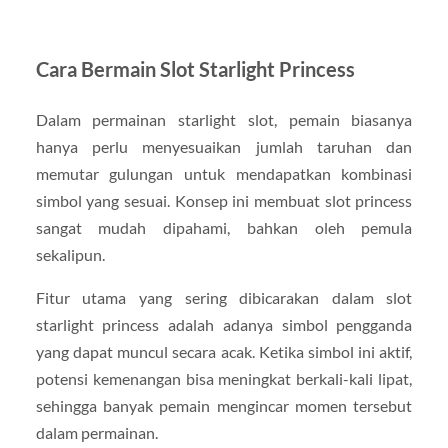
Cara Bermain Slot Starlight Princess
Dalam permainan starlight slot, pemain biasanya
hanya perlu menyesuaikan jumlah taruhan dan
memutar gulungan untuk mendapatkan kombinasi
simbol yang sesuai. Konsep ini membuat slot princess
sangat mudah dipahami, bahkan oleh pemula
sekalipun.
Fitur utama yang sering dibicarakan dalam slot
starlight princess adalah adanya simbol pengganda
yang dapat muncul secara acak. Ketika simbol ini aktif,
potensi kemenangan bisa meningkat berkali-kali lipat,
sehingga banyak pemain mengincar momen tersebut
dalam permainan.