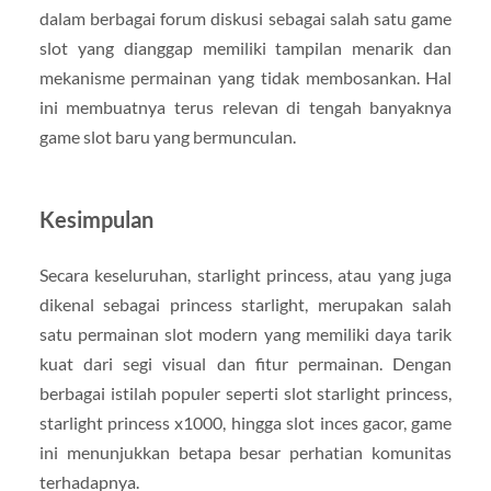
dalam berbagai forum diskusi sebagai salah satu game
slot yang dianggap memiliki tampilan menarik dan
mekanisme permainan yang tidak membosankan. Hal
ini membuatnya terus relevan di tengah banyaknya
game slot baru yang bermunculan.
Kesimpulan
Secara keseluruhan, starlight princess, atau yang juga
dikenal sebagai princess starlight, merupakan salah
satu permainan slot modern yang memiliki daya tarik
kuat dari segi visual dan fitur permainan. Dengan
berbagai istilah populer seperti slot starlight princess,
starlight princess x1000, hingga slot inces gacor, game
ini menunjukkan betapa besar perhatian komunitas
terhadapnya.