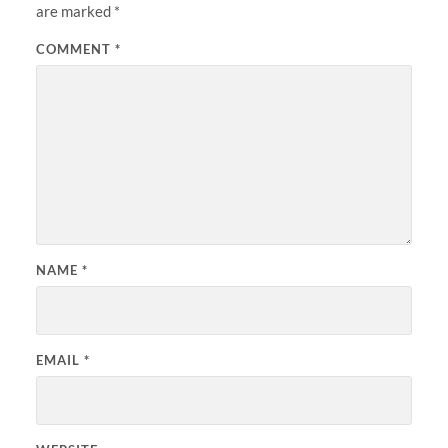
are marked
*
COMMENT
*
NAME
*
EMAIL
*