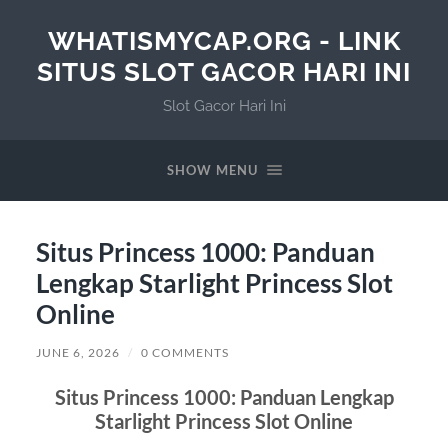
WHATISMYCAP.ORG - LINK
SITUS SLOT GACOR HARI INI
Slot Gacor Hari Ini
SHOW MENU
Situs Princess 1000: Panduan
Lengkap Starlight Princess Slot
Online
JUNE 6, 2026
/
0 COMMENTS
Situs Princess 1000: Panduan Lengkap
Starlight Princess Slot Online