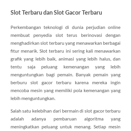
Slot Terbaru dan Slot Gacor Terbaru
Perkembangan teknologi di dunia perjudian online
membuat penyedia slot terus berinovasi dengan
menghadirkan slot terbaru yang menawarkan berbagai
fitur menarik. Slot terbaru ini sering kali menawarkan
grafik yang lebih baik, animasi yang lebih halus, dan
tentu saja peluang kemenangan yang lebih
menguntungkan bagi pemain. Banyak pemain yang
berburu slot gacor terbaru karena mereka ingin
mencoba mesin yang memiliki pola kemenangan yang
lebih menguntungkan.
Salah satu kelebihan dari bermain di slot gacor terbaru
adalah adanya pembaruan algoritma yang
meningkatkan peluang untuk menang. Setiap mesin