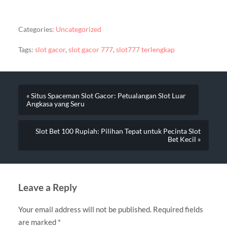
Categories:
Uncategorized
Tags:
slot gacor
,
slot gacor 777
,
slot777 terlengkap
« Situs Spaceman Slot Gacor: Petualangan Slot Luar
Angkasa yang Seru
Slot Bet 100 Rupiah: Pilihan Tepat untuk Pecinta Slot
Bet Kecil »
Leave a Reply
Your email address will not be published.
Required fields
are marked
*