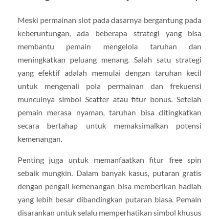
Meski permainan slot pada dasarnya bergantung pada
keberuntungan, ada beberapa strategi yang bisa
membantu pemain mengelola taruhan dan
meningkatkan peluang menang. Salah satu strategi
yang efektif adalah memulai dengan taruhan kecil
untuk mengenali pola permainan dan frekuensi
munculnya simbol Scatter atau fitur bonus. Setelah
pemain merasa nyaman, taruhan bisa ditingkatkan
secara bertahap untuk memaksimalkan potensi
kemenangan.
Penting juga untuk memanfaatkan fitur free spin
sebaik mungkin. Dalam banyak kasus, putaran gratis
dengan pengali kemenangan bisa memberikan hadiah
yang lebih besar dibandingkan putaran biasa. Pemain
disarankan untuk selalu memperhatikan simbol khusus