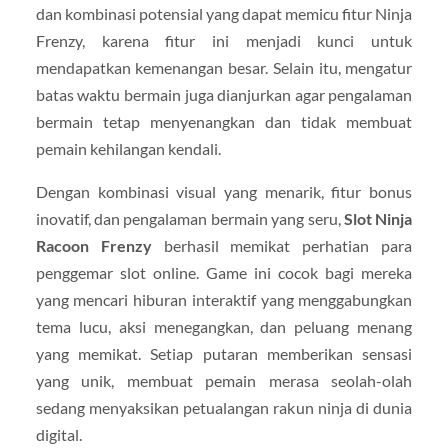
dan kombinasi potensial yang dapat memicu fitur Ninja
Frenzy, karena fitur ini menjadi kunci untuk
mendapatkan kemenangan besar. Selain itu, mengatur
batas waktu bermain juga dianjurkan agar pengalaman
bermain tetap menyenangkan dan tidak membuat
pemain kehilangan kendali.
Dengan kombinasi visual yang menarik, fitur bonus
inovatif, dan pengalaman bermain yang seru,
Slot Ninja
Racoon Frenzy
berhasil memikat perhatian para
penggemar slot online. Game ini cocok bagi mereka
yang mencari hiburan interaktif yang menggabungkan
tema lucu, aksi menegangkan, dan peluang menang
yang memikat. Setiap putaran memberikan sensasi
yang unik, membuat pemain merasa seolah-olah
sedang menyaksikan petualangan rakun ninja di dunia
digital.