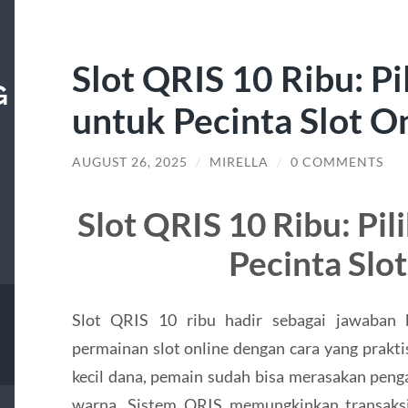
Slot QRIS 10 Ribu: Pi
G
untuk Pecinta Slot O
AUGUST 26, 2025
/
MIRELLA
/
0 COMMENTS
Slot QRIS 10 Ribu: Pi
Pecinta Slo
Slot QRIS 10 ribu hadir sebagai jawaban 
permainan slot online dengan cara yang prakt
kecil dana, pemain sudah bisa merasakan pen
warna. Sistem QRIS memungkinkan transaks