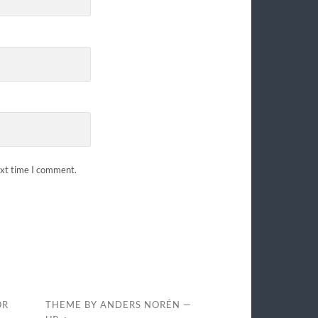
ext time I comment.
OR
THEME BY
ANDERS NORÉN
—