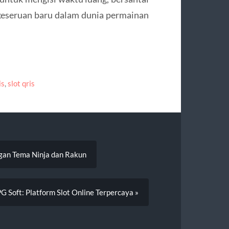
i keseruan baru dalam dunia permainan
is
,
slot qris
ngan Tema Ninja dan Rakun
PG Soft: Platform Slot Online Terpercaya »