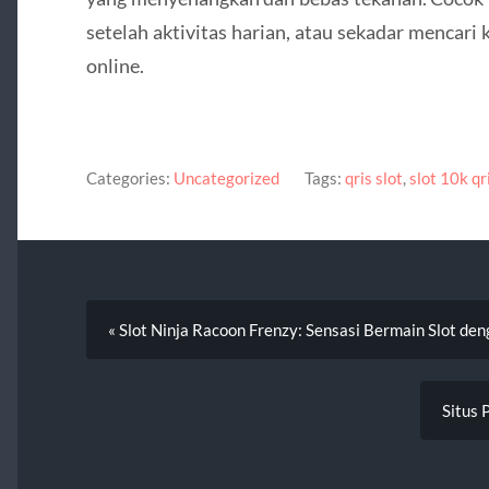
setelah aktivitas harian, atau sekadar mencar
online.
Categories:
Uncategorized
Tags:
qris slot
,
slot 10k qr
« Slot Ninja Racoon Frenzy: Sensasi Bermain Slot de
Situs 