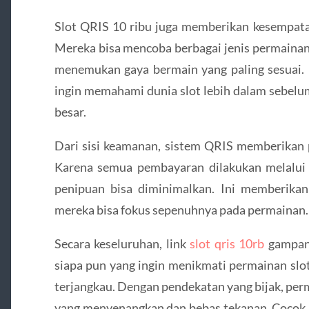
Slot QRIS 10 ribu juga memberikan kesempata
Mereka bisa mencoba berbagai jenis permainan,
menemukan gaya bermain yang paling sesuai. 
ingin memahami dunia slot lebih dalam sebelu
besar.
Dari sisi keamanan, sistem QRIS memberikan p
Karena semua pembayaran dilakukan melalui ap
penipuan bisa diminimalkan. Ini memberikan
mereka bisa fokus sepenuhnya pada permainan.
Secara keseluruhan, link
slot qris 10rb
gampang
siapa pun yang ingin menikmati permainan slo
terjangkau. Dengan pendekatan yang bijak, perm
yang menyenangkan dan bebas tekanan. Cocok u