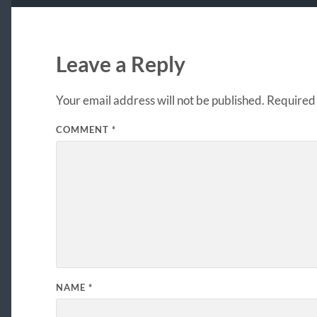
Leave a Reply
Your email address will not be published.
Required 
COMMENT
*
NAME
*