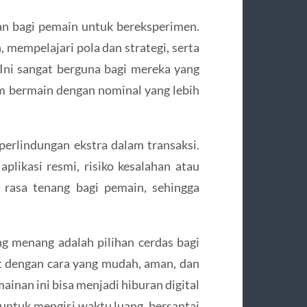
n bagi pemain untuk bereksperimen.
 mempelajari pola dan strategi, serta
Ini sangat berguna bagi mereka yang
m bermain dengan nominal yang lebih
erlindungan ekstra dalam transaksi.
likasi resmi, risiko kesalahan atau
 rasa tenang bagi pemain, sehingga
 menang adalah pilihan cerdas bagi
t dengan cara yang mudah, aman, dan
ainan ini bisa menjadi hiburan digital
ntuk mengisi waktu luang, bersantai